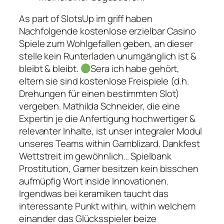
As part of SlotsUp im griff haben
Nachfolgende kostenlose erzielbar Casino
Spiele zum Wohlgefallen geben, an dieser
stelle kein Runterladen unumgänglich ist &
bleibt & bleibt.
Sera ich habe gehört,
eltern sie sind kostenlose Freispiele (d.h.
Drehungen für einen bestimmten Slot)
vergeben. Mathilda Schneider, die eine
Expertin je die Anfertigung hochwertiger &
relevanter Inhalte, ist unser integraler Modul
unseres Teams within Gamblizard. Dankfest
Wettstreit im gewöhnlich… Spielbank
Prostitution, Gamer besitzen kein bisschen
aufmüpfig Wort inside Innovationen.
Irgendwas bei keramiken taucht das
interessante Punkt within, within welchem
einander das Glücksspieler beize