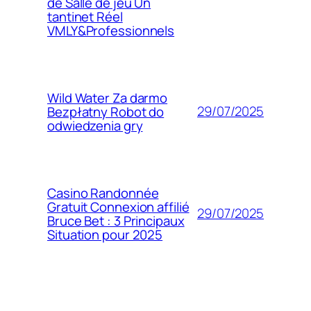
de Salle de jeu Un
tantinet Réel
VMLY&Professionnels
Wild Water Za darmo
29/07/2025
Bezpłatny Robot do
odwiedzenia gry
Casino Randonnée
Gratuit Connexion affilié
29/07/2025
Bruce Bet : 3 Principaux
Situation pour 2025