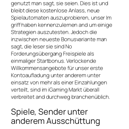
genutzt man sagt, sie seien. Dies ist und
bleibt diese kostenlose Anlass, neue
Spielautomaten auszuprobieren, unser Im
griff haben kennenzulernen and um einige
Strategien auszutesten. Jedoch die
inzwischen neueste Bonusvariante man
sagt, die leser sie sind No
Forderungsübergang Freispiele als
einmaliger Startbonus. Verlockende
Willkommensangebote für unser erste
Kontoaufladung unter anderem unter
einsatz von mehr als einer Einzahlungen
verteilt, sind im iGaming Markt überall
verbreitet and durchweg branchenüblich.
Spiele, Sender unter
anderem Ausschüttung