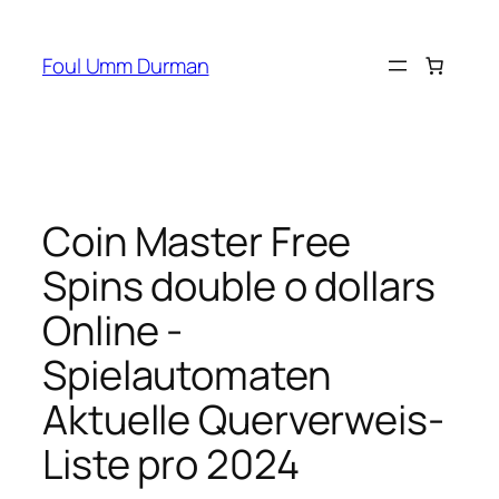
Skip
to
Foul Umm Durman
content
Coin Master Free
Spins double o dollars
Online -
Spielautomaten
Aktuelle Querverweis-
Liste pro 2024