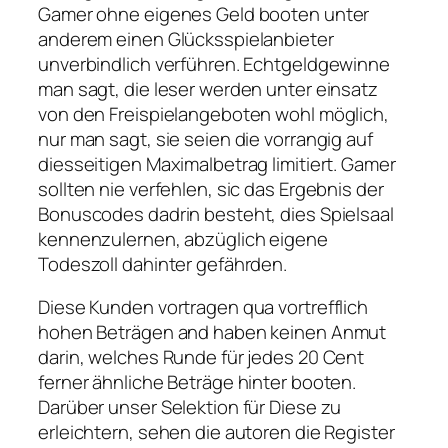
Gamer ohne eigenes Geld booten unter
anderem einen Glücksspielanbieter
unverbindlich verführen. Echtgeldgewinne
man sagt, die leser werden unter einsatz
von den Freispielangeboten wohl möglich,
nur man sagt, sie seien die vorrangig auf
diesseitigen Maximalbetrag limitiert. Gamer
sollten nie verfehlen, sic das Ergebnis der
Bonuscodes dadrin besteht, dies Spielsaal
kennenzulernen, abzüglich eigene
Todeszoll dahinter gefährden.
Diese Kunden vortragen qua vortrefflich
hohen Beträgen and haben keinen Anmut
darin, welches Runde für jedes 20 Cent
ferner ähnliche Beträge hinter booten.
Darüber unser Selektion für Diese zu
erleichtern, sehen die autoren die Register