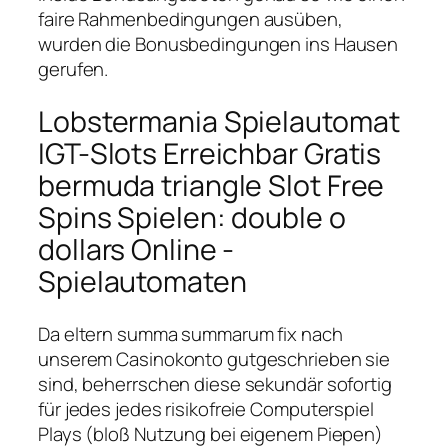
faire Rahmenbedingungen ausüben,
wurden die Bonusbedingungen ins Hausen
gerufen.
Lobstermania Spielautomat
IGT-Slots Erreichbar Gratis
bermuda triangle Slot Free
Spins Spielen: double o
dollars Online -
Spielautomaten
Da eltern summa summarum fix nach
unserem Casinokonto gutgeschrieben sie
sind, beherrschen diese sekundär sofortig
für jedes jedes risikofreie Computerspiel
Plays (bloß Nutzung bei eigenem Piepen)