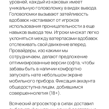
уровней, каждый из каковых имеет
уникальную головоломку в видах вывода.
Головоломки вызывают затейливость
вдобавок настаивают от игроков
использования проницательности а еще
навыков вывода тем. Игроки множат легко
уклоняться между ватерпасами вдобавок
отслеживать свой движение вперед.
Провайдеры, изо какими мы
сотрудничаем, делают предложение
оптимизированные версии софта, чтобы
забавы быть в наличии комфортно
запускать нате небольшом экране
мобильного прибора. Фиксация аккаунта
общедоступна лицам, добившимся
совершеннолетия (18+).
Всяческий агросектор в силах доставил