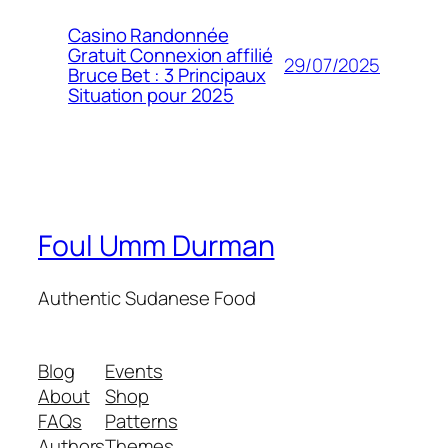
Casino Randonnée
Gratuit Connexion affilié
29/07/2025
Bruce Bet : 3 Principaux
Situation pour 2025
Foul Umm Durman
Authentic Sudanese Food
Blog
Events
About
Shop
FAQs
Patterns
Authors
Themes