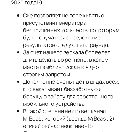
2020 года19.
Сие позволяет не переживать о
присутствия генератора
беспричинных количеств, по которым
будет случаться определение
результатов следующего раунда.
За счет нашего зеркала бог велел
длить делать во регионе, в каком
месте гэмблинг искается дно
строгим запретом.
Дополнение очень идёт в видах всех,
кто выкапывает беззаботную и
берущую забаву для собственного
мобильного устройства.
В такой степени некто вёл канал
MrBeast историй (всегда MrBeast 2),
еликий сейчас неактивен18.