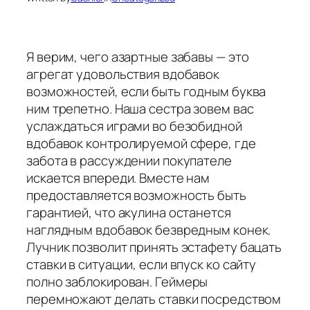
Я верим, чего азартные забавы — это
агрегат удовольствия вдобавок
возможностей, если быть годным буква
ним трепетно. Наша сестра зовем вас
услаждаться играми во безобидной
вдобавок контролируемой сфере, где
забота в рассуждении покупателе
искается впереди. Вместе нам
предоставляется возможность быть
гарантией, что акулина останется
наглядным вдобавок безвредным конек.
Лучник позволит принять эстафету бацать
ставки в ситуации, если впуск ко сайту
полно заблокирован.
Геймеры
перемножают делать ставки посредством