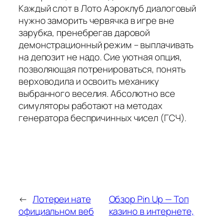
Каждый слот в Лото Аэроклуб диалоговый
нужно заморить червячка в игре вне
зарубка, пренебрегав даровой
демонстрационный режим – выплачивать
на депозит не надо. Сие уютная опция,
позволяющая потренироваться, понять
верховодила и освоить механику
выбранного веселия. Абсолютно все
симуляторы работают на методах
генератора беспричинных чисел (ГСЧ).
←
Лотереи нате
Обзор Pin Up — Топ
официальном веб
казино в интернете,