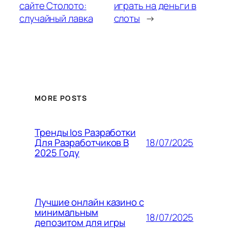
сайте Столото:
играть на деньги в
случайный лавка
слоты
→
MORE POSTS
Тренды Ios Разработки
18/07/2025
Для Разработчиков В
2025 Году
Лучшие онлайн казино с
минимальным
18/07/2025
депозитом для игры