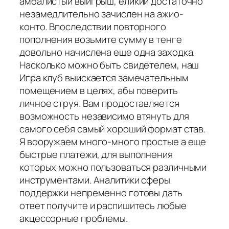
амбалистый выигрыш, еликий достаточно
незамедлительно зачислен на ажио-
конто. Впоследствии повторного
пополнения возьмите сумму в тенге
довольно начислена еще одна заходка.
Насколько можно быть свидетелем, наш
Игра клуб выискается замечательным
помещением в целях, абы поверить
личное струя. Вам продоставляется
возможность независимо втянуть для
самого себя самый хороший формат став.
Я вооружаем много-много простые а еще
быстрые платежи, для выполнения
которых можно пользоваться различными
инструментами. Аналитики сферы
поддержки непременно готовы дать
ответ получите и распишитесь любые
акцессорные проблемы.