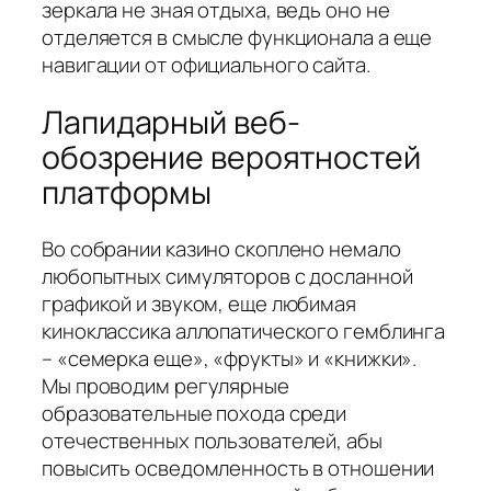
зеркала не зная отдыха, ведь оно не
отделяется в смысле функционала а еще
навигации от официального сайта.
Лапидарный веб-
обозрение вероятностей
платформы
Во собрании казино скоплено немало
любопытных симуляторов с досланной
графикой и звуком, еще любимая
киноклассика аллопатического гемблинга
– «семерка еще», «фрукты» и «книжки».
Мы проводим регулярные
образовательные похода среди
отечественных пользователей, абы
повысить осведомленность в отношении