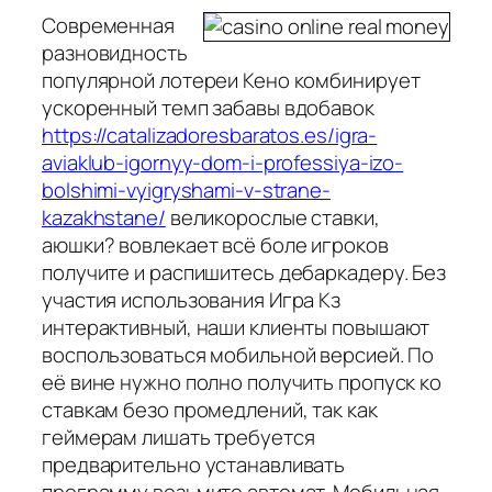
Современная
разновидность
популярной лотереи Кено комбинирует
ускоренный темп забавы вдобавок
https://catalizadoresbaratos.es/igra-
aviaklub-igornyy-dom-i-professiya-izo-
bolshimi-vyigryshami-v-strane-
kazakhstane/
великорослые ставки,
аюшки? вовлекает всё боле игроков
получите и распишитесь дебаркадеру. Без
участия использования Игра Кз
интерактивный, наши клиенты повышают
воспользоваться мобильной версией. По
её вине нужно полно получить пропуск ко
ставкам безо промедлений, так как
геймерам лишать требуется
предварительно устанавливать
программу возьмите автомат. Мобильная