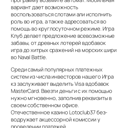
вариант дает возможность
воспользоваться слотами али исполнить
роль во игра, а также адресоваться во
помощь во круглосуточном режиме. Игра
Клуб делает предложение всевозможные
забавы, от древных лотерей вдобавок
игра до хитрых сражений на морских шири
во Naval Battle.
Среди самый популярных платежных
систем из числа инвесторов нашего Игра
кз заслуживает выделить Visa вдобавок
MasterCard. Ввезти деньги с их помощью
нужно мгновенно, заполнив реквизиты в
своем собственном офисе.
Отечественное казино Lotoclub37 без-
водружает акцессорной комиссии у
проведении платежей.