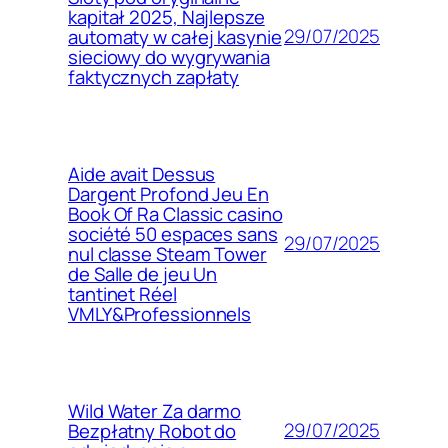
kapitał 2025, Najlepsze
29/07/2025
automaty w całej kasynie
sieciowy do wygrywania
faktycznych zapłaty
Aide avait Dessus
Dargent Profond Jeu En
Book Of Ra Classic casino
société 50 espaces sans
29/07/2025
nul classe Steam Tower
de Salle de jeu Un
tantinet Réel
VMLY&Professionnels
Wild Water Za darmo
29/07/2025
Bezpłatny Robot do