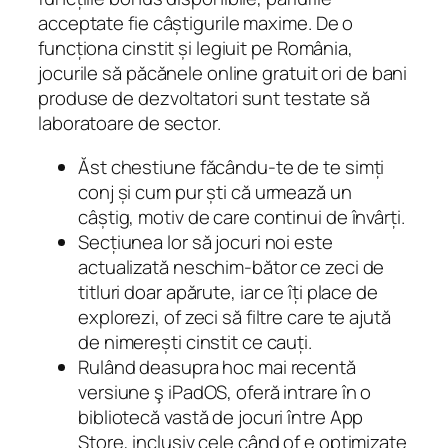
acceptate fie câștigurile maxime.
De o
funcționa cinstit și legiuit pe România,
jocurile să păcănele online gratuit ori de bani
produse de dezvoltatori sunt testate să
laboratoare de sector.
Ăst chestiune făcându-te de te simți
conj și cum pur ști că urmează un
câștig, motiv de care continui de învârți.
Secțiunea lor să jocuri noi este
actualizată neschim-bător ce zeci de
titluri doar apărute, iar ce îți place de
explorezi, of zeci să filtre care te ajută
de nimerești cinstit ce cauți.
Rulând deasupra hoc mai recentă
versiune ş iPadOS, oferă intrare în o
bibliotecă vastă de jocuri între App
Store, inclusiv cele când of e optimizate