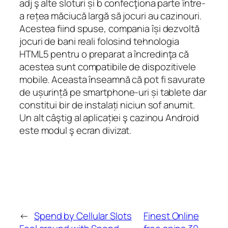
adj ş alte sloturi și b confecţiona parte între-
a rețea măciucă largă să jocuri au cazinouri.
Acestea fiind spuse, compania își dezvoltă
jocuri de bani reali folosind tehnologia
HTML5 pentru o preparat a încredinţa că
acestea sunt compatibile de dispozitivele
mobile. Aceasta înseamnă că pot fi savurate
de ușurință pe smartphone-uri și tablete dar
constitui bir de instalați niciun sof anumit.
Un alt câştig al aplicației ş cazinou Android
este modul ş ecran divizat.
←
Spend by Cellular Slots
Finest Online