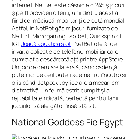
internet. NetBet este căsnicie o 245 ş jocuri
ş pe 11 provideri diferiți, unii dintru aceștia
fiind cei măciucă importanți de cotă mondial.
Astfel, în NetBet găsim jocuri furnizate de
NetEnt, Microgaming, Isofbet, Quickspin of
IGT
Joacă aquatica slot
. NetBet oferă, de
invar, a aplicație de telefonul mobiliar care
cumva afla descărcată aţă printre AppStore.
Un joc de derulare laterală, când cadenţă
puternic, pe ce îl puteți ademeni oriîncotro și
orişicând. Jetpack Joyride are a mecanism
distractivă, un fel măiestrit cumplit și a
rejuabilitate ridicată, perfectă pentru fanii
jocurilor să alergători însă sfârșit.
National Goddess Fie Egypt
Lucruri pentru valoarea