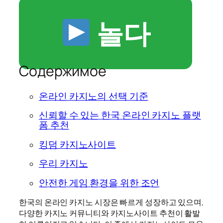
놀다
Содержимое
온라인 카지노의 선택 기준
신뢰할 수 있는 한국 온라인 카지노 플랫
폼 추천
킹덤 카지노사이트
우리 카지노
안전한 게임 환경을 위한 조언
한국의 온라인 카지노 시장은 빠르게 성장하고 있으며,
다양한 카지노 커뮤니티와 카지노사이트 추천이 활발