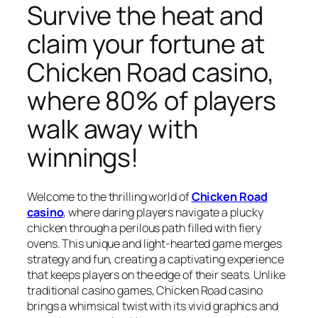
Survive the heat and
claim your fortune at
Chicken Road casino,
where 80% of players
walk away with
winnings!
Welcome to the thrilling world of
Chicken Road
casino
, where daring players navigate a plucky
chicken through a perilous path filled with fiery
ovens. This unique and light-hearted game merges
strategy and fun, creating a captivating experience
that keeps players on the edge of their seats. Unlike
traditional casino games, Chicken Road casino
brings a whimsical twist with its vivid graphics and