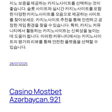
지노 보증을 제공하는 카지노사이트를 선택하는 것이
좋습니다. 슬롯 사이트와 실시간 카지노사이트를 포함
한 다양한 카지노사이트를 모음으로 제공하는 사이트
를 찾아보세요. 카지노사이트 추천을 통해 안전하고 공
정한 게임 환경을 찾을 수 있습니다. 특히, 카지노 커뮤
니티에서 활동하는 카지노사이트는 신뢰성을 높이는
데 도움이 됩니다. 이러한 커뮤니티에서는 카지노사이
트의 평가와 리뷰를 통해 안전한 플랫폼을 선택할 수
있습니다.
28/07/2025
Casino Mostbet
Azərbaycan.921