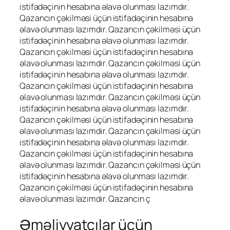
istifadəçinin hesabına əlavə olunması lazımdır.
Qazancın çəkilməsi üçün istifadəçinin hesabına
əlavə olunması lazımdır. Qazancın çəkilməsi üçün
istifadəçinin hesabına əlavə olunması lazımdır.
Qazancın çəkilməsi üçün istifadəçinin hesabına
əlavə olunması lazımdır. Qazancın çəkilməsi üçün
istifadəçinin hesabına əlavə olunması lazımdır.
Qazancın çəkilməsi üçün istifadəçinin hesabına
əlavə olunması lazımdır. Qazancın çəkilməsi üçün
istifadəçinin hesabına əlavə olunması lazımdır.
Qazancın çəkilməsi üçün istifadəçinin hesabına
əlavə olunması lazımdır. Qazancın çəkilməsi üçün
istifadəçinin hesabına əlavə olunması lazımdır.
Qazancın çəkilməsi üçün istifadəçinin hesabına
əlavə olunması lazımdır. Qazancın çəkilməsi üçün
istifadəçinin hesabına əlavə olunması lazımdır.
Qazancın çəkilməsi üçün istifadəçinin hesabına
əlavə olunması lazımdır. Qazancın ç
Əməliyyatçılar üçün