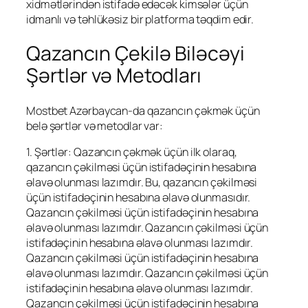
xidmətlərindən istifadə edəcək kimsələr üçün
idmanlı və təhlükəsiz bir platforma təqdim edir.
Qazancın Çekilə Biləcəyi
Şərtlər və Metodları
Mostbet Azərbaycan-da qazancın çəkmək üçün
belə şərtlər və metodlar var:
1. Şərtlər: Qazancın çəkmək üçün ilk olaraq,
qazancın çəkilməsi üçün istifadəçinin hesabına
əlavə olunması lazımdır. Bu, qazancın çəkilməsi
üçün istifadəçinin hesabına əlavə olunmasıdır.
Qazancın çəkilməsi üçün istifadəçinin hesabına
əlavə olunması lazımdır. Qazancın çəkilməsi üçün
istifadəçinin hesabına əlavə olunması lazımdır.
Qazancın çəkilməsi üçün istifadəçinin hesabına
əlavə olunması lazımdır. Qazancın çəkilməsi üçün
istifadəçinin hesabına əlavə olunması lazımdır.
Qazancın çəkilməsi üçün istifadəçinin hesabına