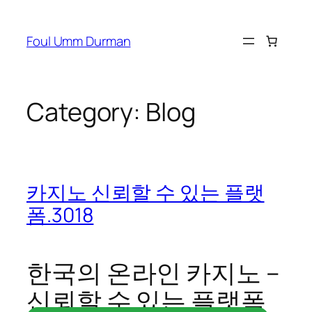
Skip
to
Foul Umm Durman
content
Category:
Blog
카지노 신뢰할 수 있는 플랫
폼.3018
한국의 온라인 카지노 –
신뢰할 수 있는 플랫폼