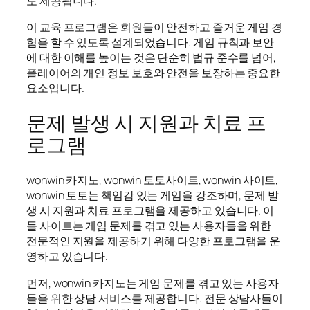
도 제공됩니다.
이 교육 프로그램은 회원들이 안전하고 즐거운 게임 경
험을 할 수 있도록 설계되었습니다. 게임 규칙과 보안
에 대한 이해를 높이는 것은 단순히 법규 준수를 넘어,
플레이어의 개인 정보 보호와 안전을 보장하는 중요한
요소입니다.
문제 발생 시 지원과 치료 프
로그램
wonwin 카지노, wonwin 토토사이트, wonwin 사이트,
wonwin 토토는 책임감 있는 게임을 강조하며, 문제 발
생 시 지원과 치료 프로그램을 제공하고 있습니다. 이
들 사이트는 게임 문제를 겪고 있는 사용자들을 위한
전문적인 지원을 제공하기 위해 다양한 프로그램을 운
영하고 있습니다.
먼저, wonwin 카지노는 게임 문제를 겪고 있는 사용자
들을 위한 상담 서비스를 제공합니다. 전문 상담사들이