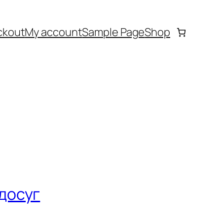
ckout
My account
Sample Page
Shop
 досуг