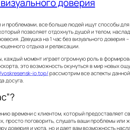
з визуального доверия
 и проблемами, все больше людей ищут способы для
, который позволяет отдохнуть душой и телом, насл
новесия. Девушка на 1 час без визуального доверия
лноценного отдыха и релаксации.
ы, каждый момент играет огромную роль в формирован
 эскорта, это возможность окунуться в мир новых ощ
//voskresensk-io.top/
рассмотрим все аспекты данной 
да досуга.
ас”?
дению времени с клиентом, который предоставляет св
, просто поговорить, слушать ваши проблемы или ж
еру доверия и уюта, но и дает вам возможность насл