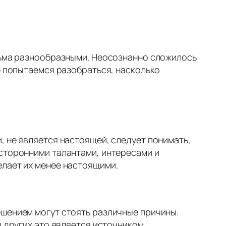
есьма разнообразными. Неосознанно сложилось
е попытаемся разобраться, насколько
, не является настоящей, следует понимать,
осторонними талантами, интересами и
елает их менее настоящими.
ешением могут стоять различные причины.
я других это является источником