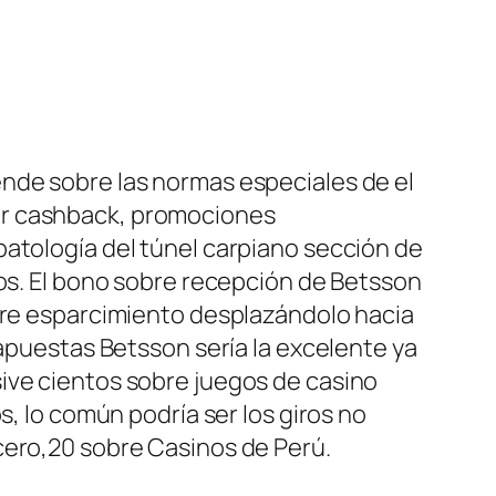
ende sobre las normas especiales de el
ir cashback, promociones
atologí­a del túnel carpiano sección de
os.
El bono sobre recepción de Betsson
obre esparcimiento desplazándolo hacia
apuestas Betsson serí­a la excelente ya
sive cientos sobre juegos de casino
, lo común podrí­a ser los giros no
cero,20 sobre Casinos de Perú.