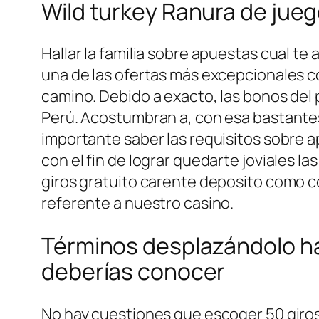
Wild turkey Ranura de jueg
Hallar la familia sobre apuestas cual t
una de las ofertas más excepcionales co
camino. Debido a exacto, las bonos del 
Perú. Acostumbran a, con esa bastantes
importante saber las requisitos sobre
con el fin de lograr quedarte joviales 
giros gratuito carente deposito como 
referente a nuestro casino.
Términos desplazándolo hac
deberías conocer
No hay cuestiones que escoger 50 giros