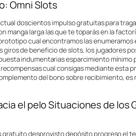
o: Omni Slots
e actual doscientos impulso gratuitas para tr
n manga larga las que te toparás en la factorí
prototipo cual encontramos las enumeramos en 
 giros de beneficio de slots, los jugadores 
 apuesta indumentarias esparcimiento mínimo 
las recompensas cual consigas mediante esta pr
complemento del bono sobre recibimiento, es 
ia el pelo Situaciones de los 
 gratuito desprovisto depósito progreso el t