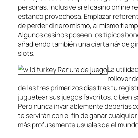
personas. Inclusive si el casino online 
estando provechosa. Emplazar referente 
de perder dinero mismo, al mismo tiemp
Algunos casinos poseen los típicos bon
añadiendo también una cierta nâº de gir
slots.
La utilida
rollover d
de las tres primerizos días tras tu regi
juguetear sus juegos favoritos, o bien 
Pero nunca invariablemente deberías com
te servirán con el fin de ganar cualqui
más profusamente usuales de el mundo pa