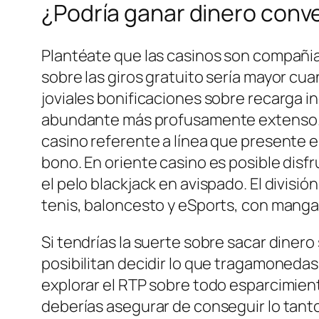
¿Podría ganar dinero conve
Plantéate que las casinos son compañias
sobre las giros gratuito serí­a mayor c
joviales bonificaciones sobre recarga 
abundante más profusamente extenso. D
casino referente a línea que presente es
bono. En oriente casino es posible dis
el pelo blackjack en avispado. El divis
tenis, baloncesto y eSports, con manga 
Si tendrí­as la suerte sobre sacar diner
posibilitan decidir lo que tragamonedas 
explorar el RTP sobre todo esparcimien
deberías asegurar de conseguir lo tanto d