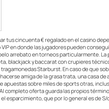
ar tus cincuenta € regalado en el casino dep
o VIP en donde las jugadores pueden consegu
elo arrebato en torneos particularmente. La p
eta, blackjack y baccarat con crupieres técnic
e la tragamonedas Starburst. En caso de que s
 hacerse amiga de la grasa trata, una casa de 
 apuestas sobre miles de sports otras, inclu
 Al completo oferta guarda las propios términos
el esparcimiento, que por lo general es de S/