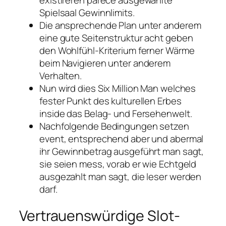
existireren parece ausgewählte
Spielsaal Gewinnlimits.
Die ansprechende Plan unter anderem
eine gute Seitenstruktur acht geben
den Wohlfühl-Kriterium ferner Wärme
beim Navigieren unter anderem
Verhalten.
Nun wird dies Six Million Man welches
fester Punkt des kulturellen Erbes
inside das Belag- und Fersehenwelt.
Nachfolgende Bedingungen setzen
event, entsprechend aber und abermal
ihr Gewinnbetrag ausgeführt man sagt,
sie seien mess, vorab er wie Echtgeld
ausgezahlt man sagt, die leser werden
darf.
Vertrauenswürdige Slot-