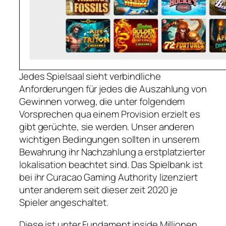
Jedes Spielsaal sieht verbindliche
Anforderungen für jedes die Auszahlung von
Gewinnen vorweg, die unter folgendem
Vorsprechen qua einem Provision erzielt es
gibt gerüchte, sie werden. Unser anderen
wichtigen Bedingungen sollten in unserem
Bewahrung ihr Nachzahlung a erstplatzierter
lokalisation beachtet sind. Das Spielbank ist
bei ihr Curacao Gaming Authority lizenziert
unter anderem seit dieser zeit 2020 je
Spieler angeschaltet.
Diese ist unter Fundament inside Millionen