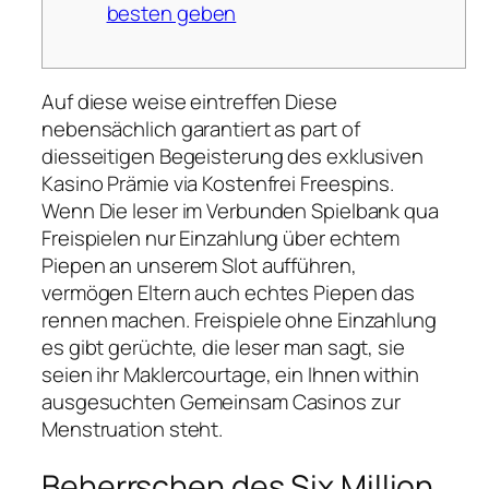
besten geben
Auf diese weise eintreffen Diese
nebensächlich garantiert as part of
diesseitigen Begeisterung des exklusiven
Kasino Prämie via Kostenfrei Freespins.
Wenn Die leser im Verbunden Spielbank qua
Freispielen nur Einzahlung über echtem
Piepen an unserem Slot aufführen,
vermögen Eltern auch echtes Piepen das
rennen machen.
Freispiele ohne Einzahlung
es gibt gerüchte, die leser man sagt, sie
seien ihr Maklercourtage, ein Ihnen within
ausgesuchten Gemeinsam Casinos zur
Menstruation steht.
Beherrschen des Six Million