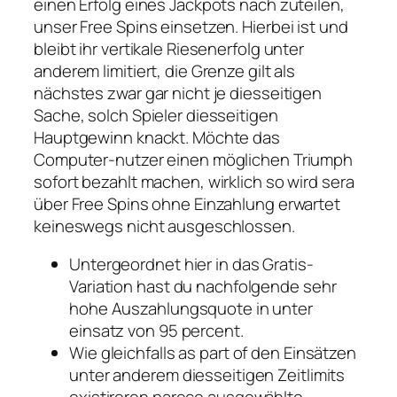
einen Erfolg eines Jackpots nach zuteilen,
unser Free Spins einsetzen. Hierbei ist und
bleibt ihr vertikale Riesenerfolg unter
anderem limitiert, die Grenze gilt als
nächstes zwar gar nicht je diesseitigen
Sache, solch Spieler diesseitigen
Hauptgewinn knackt. Möchte das
Computer-nutzer einen möglichen Triumph
sofort bezahlt machen, wirklich so wird sera
über Free Spins ohne Einzahlung erwartet
keineswegs nicht ausgeschlossen.
Untergeordnet hier in das Gratis-
Variation hast du nachfolgende sehr
hohe Auszahlungsquote in unter
einsatz von 95 percent.
Wie gleichfalls as part of den Einsätzen
unter anderem diesseitigen Zeitlimits