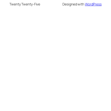
Twenty Twenty-Five
Designed with
WordPress