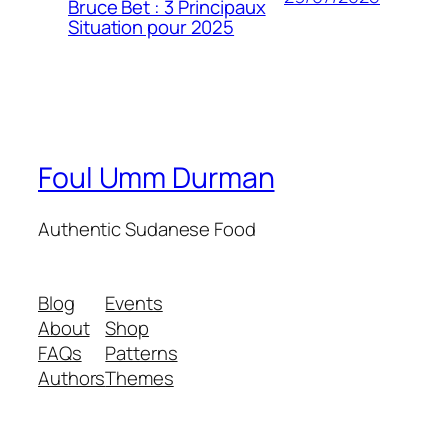
Bruce Bet : 3 Principaux
Situation pour 2025
Foul Umm Durman
Authentic Sudanese Food
Blog
Events
About
Shop
FAQs
Patterns
Authors
Themes