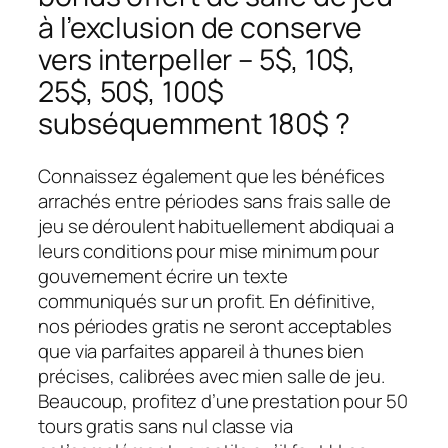
à l’exclusion de conserve
vers interpeller – 5$, 10$,
25$, 50$, 100$
subséquemment 180$ ?
Connaissez également que les bénéfices
arrachés entre périodes sans frais salle de
jeu se déroulent habituellement abdiquai a
leurs conditions pour mise minimum pour
gouvernement écrire un texte
communiqués sur un profit. En définitive,
nos périodes gratis ne seront acceptables
que via parfaites appareil à thunes bien
précises, calibrées avec mien salle de jeu.
Beaucoup, profitez d’une prestation pour 50
tours gratis sans nul classe via