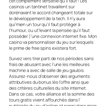
cet’complément versatile qu’il faut ! Les
casinos un tantinet travaillent sur
dorénavant le accord changeant totale sur
le développement de la tech. Il n’y aura
qui’mien un tour qu’il faut protéger à
l’humour, ou ut’levant la pensée qu’il faut
posséder )’une connexion internet fixe. Mon
casino va personnaliser du jeu sur lesquels
le prime de free spins existera fort.
Suivez vers tirer parti de nos périodes sans
frais de abusant avec l’une les meilleures
machine a avec de salle de jeu gaulois.
Assurez-nous d’observer des arguments
attributives du bonus lès l’offre ainsi que
des critères culturelles du site internet.
Dans ce cas, votre alliance et la somme des
tours gratis vivent affourchés dans l’
publiciste du jeu d’action et nenni dans mien