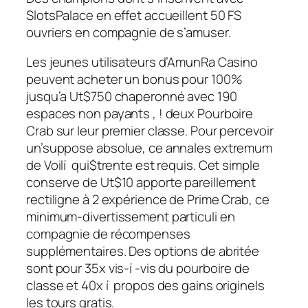
SlotsPalace en effet accueillent 50 FS
ouvriers en compagnie de s’amuser.
Les jeunes utilisateurs d’AmunRa Casino
peuvent acheter un bonus pour 100%
jusqu’a Ut$750 chaperonné avec 190
espaces non payants , ! deux Pourboire
Crab sur leur premier classe. Pour percevoir
un’suppose absolue, ce annales extremum
de Voilí qui$trente est requis. Cet simple
conserve de Ut$10 apporte pareillement
rectiligne à 2 expérience de Prime Crab, ce
minimum-divertissement particuli en
compagnie de récompenses
supplémentaires. Des options de abritée
sont pour 35x vis-í -vis du pourboire de
classe et 40x í propos des gains originels
les tours gratis.