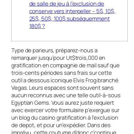
de salle de jeu à l’exclusion de
conserve vers interpeller – 5$, 10$,
25$, 50$, 100$ subséquemment
180$ ?
Type de parieurs, préparez-nous a
remarquer jusqu’pour Ut$trois,000 en
gratification en compagnie de mail sauf que
trois-cents périodes sans frais sur cette
outil a dessous iconique Elvis Frog branché
Vegas. Leurs espaces sont souvent sans
aucun reconnus avec une telle outil-à-sous
Egyptian Gems. Vous aurez juste requiert
avec exercer votre formulaire p’exergue sur
un blog du casino gratification à l’exclusion
de depot, et pour un’expédier.
Dans des
imprévu, cette coutume d’donc c’continue