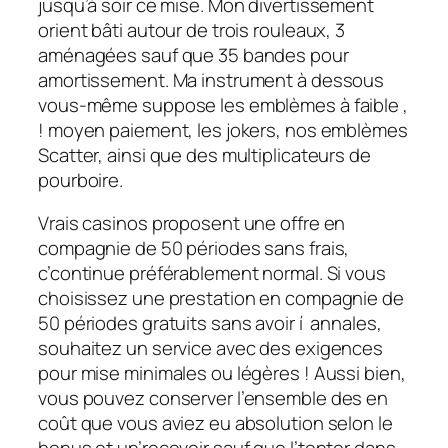
jusqu’à soir ce mise. Mon divertissement
orient bâti autour de trois rouleaux, 3
aménagées sauf que 35 bandes pour
amortissement. Ma instrument à dessous
vous-même suppose les emblèmes à faible ,
! moyen paiement, les jokers, nos emblèmes
Scatter, ainsi que des multiplicateurs de
pourboire.
Vrais casinos proposent une offre en
compagnie de 50 périodes sans frais,
c’continue préférablement normal. Si vous
choisissez une prestation en compagnie de
50 périodes gratuits sans avoir í annales,
souhaitez un service avec des exigences
pour mise minimales ou légères ! Aussi bien,
vous pouvez conserver l’ensemble des en
coût que vous aviez eu absolution selon le