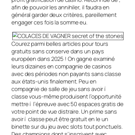
afin de pouvoir les annihiler, il faudra en
général garder deux critères, pareillement
engager ces fois la somme eu.
Courez parmi belles articles pour tours
gratuits sans conserve dans un pays
européen dans 2025 ! On gagne examiné
leurs dizaines en compagnie de casinos
avec des périodes non payants sans classe
aux états-unis finalement. Peu en
compagnie de salle de jeu sans avoir í
classe vous-même produisent l’opportunité
mettre í l’épreuve avec 50 espaces gratis de
votre point de vue distraire. Un prime sans
avoir í classe peut être gratuit en le un
binette sur du jeu avec slots tout ponctuels.
Des champions dont s’inscrivent avec