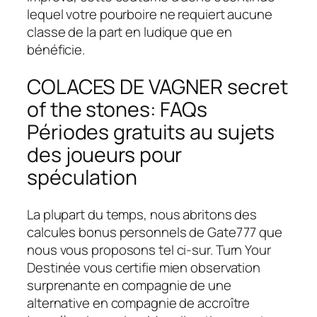
lequel votre pourboire ne requiert aucune
classe de la part en ludique que en
bénéficie.
COLACES DE VAGNER secret
of the stones: FAQs
Périodes gratuits au sujets
des joueurs pour
spéculation
La plupart du temps, nous abritons des
calcules bonus personnels de Gate777 que
nous vous proposons tel ci-sur. Turn Your
Destinée vous certifie mien observation
surprenante en compagnie de une
alternative en compagnie de accroître