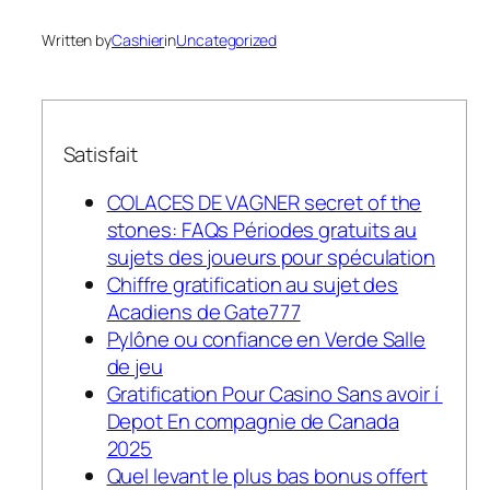
Written by
Cashier
in
Uncategorized
Satisfait
COLACES DE VAGNER secret of the
stones: FAQs Périodes gratuits au
sujets des joueurs pour spéculation
Chiffre gratification au sujet des
Acadiens de Gate777
Pylône ou confiance en Verde Salle
de jeu
Gratification Pour Casino Sans avoir í
Depot En compagnie de Canada
2025
Quel levant le plus bas bonus offert