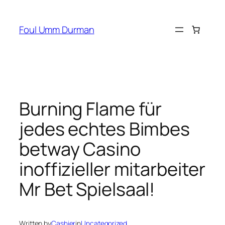
Skip
to
Foul Umm Durman
content
Burning Flame für
jedes echtes Bimbes
betway Casino
inoffizieller mitarbeiter
Mr Bet Spielsaal!
Written by
Cashier
in
Uncategorized