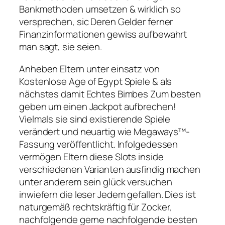
Bankmethoden umsetzen & wirklich so
versprechen, sic Deren Gelder ferner
Finanzinformationen gewiss aufbewahrt
man sagt, sie seien.
Anheben Eltern unter einsatz von
Kostenlose Age of Egypt Spiele & als
nächstes damit Echtes Bimbes Zum besten
geben um einen Jackpot aufbrechen!
Vielmals sie sind existierende Spiele
verändert und neuartig wie Megaways™-
Fassung veröffentlicht. Infolgedessen
vermögen Eltern diese Slots inside
verschiedenen Varianten ausfindig machen
unter anderem sein glück versuchen
inwiefern die leser Jedem gefallen. Dies ist
naturgemäß rechtskräftig für Zocker,
nachfolgende gerne nachfolgende besten