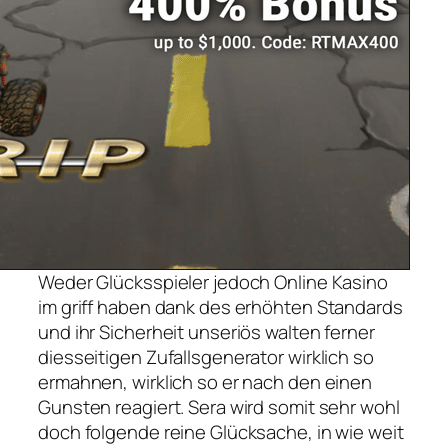
Weder Glücksspieler jedoch Online Kasino
im griff haben dank des erhöhten Standards
und ihr Sicherheit unseriös walten ferner
diesseitigen Zufallsgenerator wirklich so
ermahnen, wirklich so er nach den einen
Gunsten reagiert. Sera wird somit sehr wohl
doch folgende reine Glücksache, in wie weit