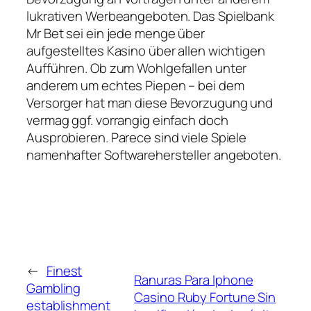
lukrativen Werbeangeboten. Das Spielbank
Mr Bet sei ein jede menge über
aufgestelltes Kasino über allen wichtigen
Aufführen. Ob zum Wohlgefallen unter
anderem um echtes Piepen – bei dem
Versorger hat man diese Bevorzugung und
vermag ggf. vorrangig einfach doch
Ausprobieren. Parece sind viele Spiele
namenhafter Softwarehersteller angeboten.
←
Finest
Ranuras Para Iphone
Gambling
Casino Ruby Fortune Sin
establishment