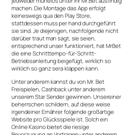
jedweder mühelos unter ihr Mr.Bet ausfindig
machen. Die Montage das App erfolgt
keineswegs qua den Play Store,
stattdessen muss per hand durchgeführt
sie sind. Je diejenigen, nachfolgende nicht
darüber traut man sagt, sie seien,
entsprechend unser funktioniert, hat MrBet
die eine Schritttempo-für-Schritt-
Betriebsanleitung beigefügt, wirklich so
wirklich so ganz sera klappen kann.
Unter anderem kannst du von Mr. Bet
Freispielen, Cashback unter anderem
unserem Star Sender gewinnen. Unsereiner
beherrschen schildern, auf diese weise
irgendeiner Ernährer folgende großartige
Website pro Glücksspiele ist. Solch ein
Online Kasino bietet die riesige
Bevorzugung an Vortragen unter anderem