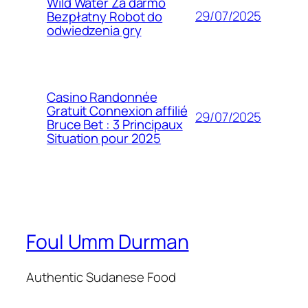
Wild Water Za darmo
29/07/2025
Bezpłatny Robot do
odwiedzenia gry
Casino Randonnée
Gratuit Connexion affilié
29/07/2025
Bruce Bet : 3 Principaux
Situation pour 2025
Foul Umm Durman
Authentic Sudanese Food