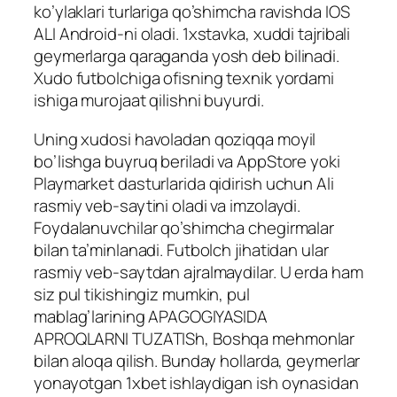
ko’ylaklari turlariga qo’shimcha ravishda IOS
ALI Android-ni oladi. 1xstavka, xuddi tajribali
geymerlarga qaraganda yosh deb bilinadi.
Xudo futbolchiga ofisning texnik yordami
ishiga murojaat qilishni buyurdi.
Uning xudosi havoladan qoziqqa moyil
bo’lishga buyruq beriladi va AppStore yoki
Playmarket dasturlarida qidirish uchun Ali
rasmiy veb-saytini oladi va imzolaydi.
Foydalanuvchilar qo’shimcha chegirmalar
bilan ta’minlanadi. Futbolch jihatidan ular
rasmiy veb-saytdan ajralmaydilar. U erda ham
siz pul tikishingiz mumkin, pul
mablag’larining APAGOGIYASIDA
APROQLARNI TUZATISh, Boshqa mehmonlar
bilan aloqa qilish. Bunday hollarda, geymerlar
yonayotgan 1xbet ishlaydigan ish oynasidan