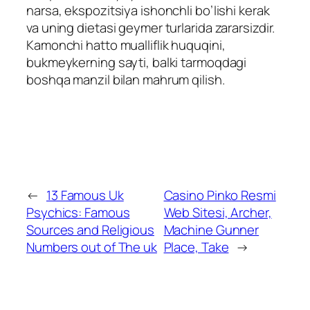
narsa, ekspozitsiya ishonchli bo’lishi kerak
va uning dietasi geymer turlarida zararsizdir.
Kamonchi hatto mualliflik huquqini,
bukmeykerning sayti, balki tarmoqdagi
boshqa manzil bilan mahrum qilish.
←
13 Famous Uk
Casino Pinko Resmi
Psychics: Famous
Web Sitesi, Archer,
Sources and Religious
Machine Gunner
Numbers out of The uk
Place, Take
→