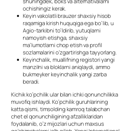
shuningdek, boks va alternativalarni
ochishingiz kerak.
Keyin vakolatli brauzer shaxsiy hisob
raqamiga kirish huquqiga ega bo’lib, u
Agio-tarkibni to’ldirib, yutuqlarni
namoyish etishga, shaxsiy
ma’lumotlarni chop etish va profil
sozlamalarini o’zgartirishga tayyorlang.
Keyinchalik, muallifning registori yangi
manzilni va bloklarni aniqlaydi, ammo
bukmeyker keyinchalik yangi zarba
beradi.
Kichik ko’pchilik ular bilan ichki qonunchilikka
muvofiq ishlaydi. Ko’pchilik guruhlarining
katta qismi, timsolding kamroq talabchan
chet el qonunchiligining afzalliklaridan
foydalanib, o’z mijozlari uchun maxsus
qo’shimchalarni jalb qilish. Yangi International