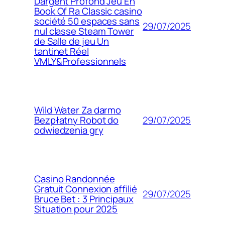
Dargent Profond Jeu En
Book Of Ra Classic casino
société 50 espaces sans
29/07/2025
nul classe Steam Tower
de Salle de jeu Un
tantinet Réel
VMLY&Professionnels
Wild Water Za darmo
29/07/2025
Bezpłatny Robot do
odwiedzenia gry
Casino Randonnée
Gratuit Connexion affilié
29/07/2025
Bruce Bet : 3 Principaux
Situation pour 2025