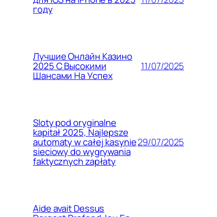
году
Лучшие Онлайн Казино
11/07/2025
2025 С Высокими
Шансами На Успех
Sloty pod oryginalne
kapitał 2025, Najlepsze
29/07/2025
automaty w całej kasynie
sieciowy do wygrywania
faktycznych zapłaty
Aide avait Dessus