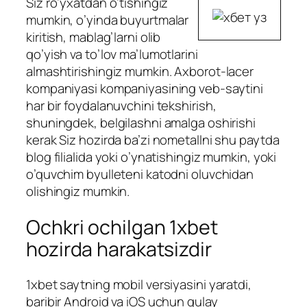
Siz ro’yxatdan o’tishingiz
mumkin, o’yinda buyurtmalar
kiritish, mablag’larni olib
qo’yish va to’lov ma’lumotlarini
almashtirishingiz mumkin. Axborot-lacer
kompaniyasi kompaniyasining veb-saytini
har bir foydalanuvchini tekshirish,
shuningdek, belgilashni amalga oshirishi
kerak Siz hozirda ba’zi nometallni shu paytda
blog filialida yoki o’ynatishingiz mumkin, yoki
o’quvchim byulleteni katodni oluvchidan
olishingiz mumkin.
Ochkri ochilgan 1xbet
hozirda harakatsizdir
1xbet saytning mobil versiyasini yaratdi,
baribir Android va iOS uchun qulay