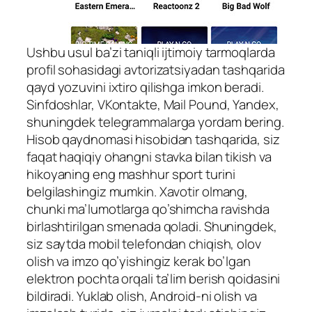
Ushbu usul ba’zi taniqli ijtimoiy tarmoqlarda
profil sohasidagi avtorizatsiyadan tashqarida
qayd yozuvini ixtiro qilishga imkon beradi.
Sinfdoshlar, VKontakte, Mail Pound, Yandex,
shuningdek telegrammalarga yordam bering.
Hisob qaydnomasi hisobidan tashqarida, siz
faqat haqiqiy ohangni stavka bilan tikish va
hikoyaning eng mashhur sport turini
belgilashingiz mumkin. Xavotir olmang,
chunki ma’lumotlarga qo’shimcha ravishda
birlashtirilgan smenada qoladi. Shuningdek,
siz saytda mobil telefondan chiqish, olov
olish va imzo qo’yishingiz kerak bo’lgan
elektron pochta orqali ta’lim berish qoidasini
bildiradi. Yuklab olish, Android-ni olish va