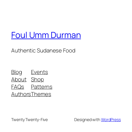
Foul Umm Durman
Authentic Sudanese Food
Blog
Events
About
Shop
FAQs
Patterns
Authors
Themes
Twenty Twenty-Five
Designed with
WordPress