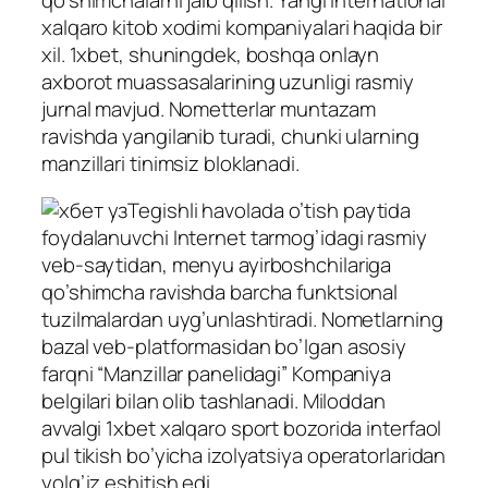
xalqaro kitob xodimi kompaniyalari haqida bir
xil. 1xbet, shuningdek, boshqa onlayn
axborot muassasalarining uzunligi rasmiy
jurnal mavjud. Nometterlar muntazam
ravishda yangilanib turadi, chunki ularning
manzillari tinimsiz bloklanadi.
Tegishli havolada o’tish paytida
foydalanuvchi Internet tarmog’idagi rasmiy
veb-saytidan, menyu ayirboshchilariga
qo’shimcha ravishda barcha funktsional
tuzilmalardan uyg’unlashtiradi. Nometlarning
bazal veb-platformasidan bo’lgan asosiy
farqni “Manzillar panelidagi” Kompaniya
belgilari bilan olib tashlanadi. Miloddan
avvalgi 1xbet xalqaro sport bozorida interfaol
pul tikish bo’yicha izolyatsiya operatorlaridan
yolg’iz eshitish edi.