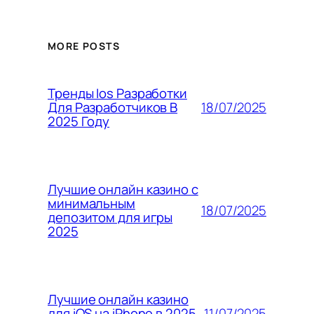
MORE POSTS
Тренды Ios Разработки
18/07/2025
Для Разработчиков В
2025 Году
Лучшие онлайн казино с
минимальным
18/07/2025
депозитом для игры
2025
Лучшие онлайн казино
11/07/2025
для iOS на iPhone в 2025