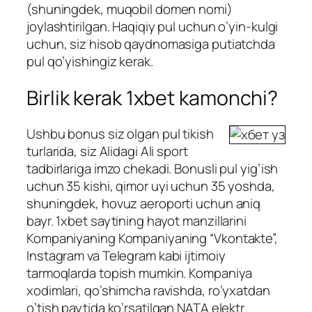
(shuningdek, muqobil domen nomi)
joylashtirilgan. Haqiqiy pul uchun o’yin-kulgi
uchun, siz hisob qaydnomasiga putiatchda
pul qo’yishingiz kerak.
Birlik kerak 1xbet kamonchi?
Ushbu bonus siz olgan pul tikish
turlarida, siz Alidagi Ali sport
tadbirlariga imzo chekadi. Bonusli pul yig’ish
uchun 35 kishi, qimor uyi uchun 35 yoshda,
shuningdek, hovuz aeroporti uchun aniq
bayr. 1xbet saytining hayot manzillarini
Kompaniyaning Kompaniyaning “Vkontakte”,
Instagram va Telegram kabi ijtimoiy
tarmoqlarda topish mumkin. Kompaniya
xodimlari, qo’shimcha ravishda, ro’yxatdan
o’tish paytida ko’rsatilgan NATA elektr