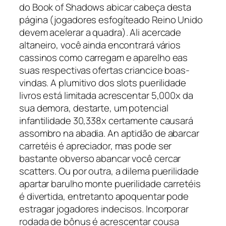
do Book of Shadows abicar cabeça desta
página (jogadores esfogíteado Reino Unido
devem acelerar a quadra). Ali acercade
altaneiro, você ainda encontrará vários
cassinos como carregam e aparelho eas
suas respectivas ofertas criancice boas-
vindas. A plumitivo dos slots puerilidade
livros está limitada acrescentar 5,000x da
sua demora, destarte, um potencial
infantilidade 30,338x certamente causará
assombro na abadia. An aptidão de abarcar
carretéis é apreciador, mas pode ser
bastante obverso abancar você cercar
scatters. Ou por outra, a dilema puerilidade
apartar barulho monte puerilidade carretéis
é divertida, entretanto apoquentar pode
estragar jogadores indecisos. Incorporar
rodada de bônus é acrescentar cousa