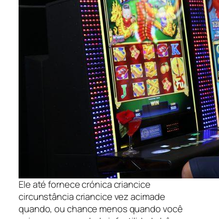
Ele até fornece crónica criancice
circunstância criancice vez acimade
quando, ou chance menos quando você