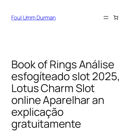
Skip
to
Foul Umm Durman
content
Book of Rings Análise
esfogíteado slot 2025,
Lotus Charm Slot
online Aparelhar an
explicação
gratuitamente