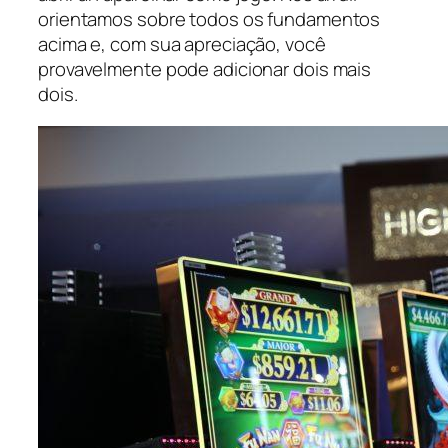
orientamos sobre todos os fundamentos
acima e, com sua apreciação, você
provavelmente pode adicionar dois mais
dois.