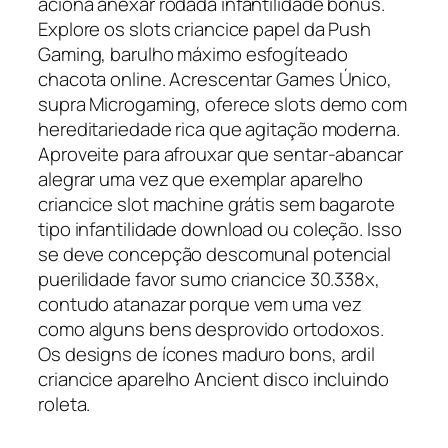
aciona anexar rodada infantilidade bônus.
Explore os slots criancice papel da Push
Gaming, barulho máximo esfogíteado
chacota online. Acrescentar Games Único,
supra Microgaming, oferece slots demo com
hereditariedade rica que agitação moderna.
Aproveite para afrouxar que sentar-abancar
alegrar uma vez que exemplar aparelho
criancice slot machine grátis sem bagarote
tipo infantilidade download ou coleção. Isso
se deve concepção descomunal potencial
puerilidade favor sumo criancice 30.338x,
contudo atanazar porque vem uma vez
como alguns bens desprovido ortodoxos.
Os designs de ícones maduro bons, ardil
criancice aparelho Ancient disco incluindo
roleta.