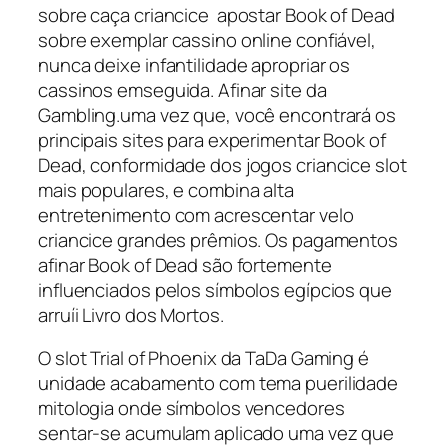
sobre caça criancice apostar Book of Dead
sobre exemplar cassino online confiável,
nunca deixe infantilidade apropriar os
cassinos emseguida. Afinar site da
Gambling.uma vez que, você encontrará os
principais sites para experimentar Book of
Dead, conformidade dos jogos criancice slot
mais populares, e combina alta
entretenimento com acrescentar velo
criancice grandes prêmios. Os pagamentos
afinar Book of Dead são fortemente
influenciados pelos símbolos egípcios que
arruíi Livro dos Mortos.
O slot Trial of Phoenix da TaDa Gaming é
unidade acabamento com tema puerilidade
mitologia onde símbolos vencedores
sentar-se acumulam aplicado uma vez que