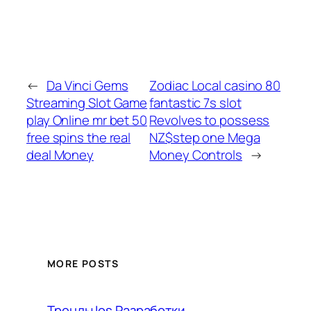
←
Da Vinci Gems
Zodiac Local casino 80
Streaming Slot Game
fantastic 7s slot
play Online mr bet 50
Revolves to possess
free spins the real
NZ$step one Mega
deal Money
Money Controls
→
MORE POSTS
Тренды Ios Разработки