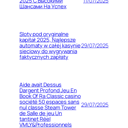
11/07/2025
2025 С Высокими
Шансами На Успех
Sloty pod oryginalne
kapitał 2025, Najlepsze
29/07/2025
automaty w całej kasynie
sieciowy do wygrywania
faktycznych zapłaty
Aide avait Dessus
Dargent Profond Jeu En
Book Of Ra Classic casino
société 50 espaces sans
29/07/2025
nul classe Steam Tower
de Salle de jeu Un
tantinet Réel
VMLY&Professionnels