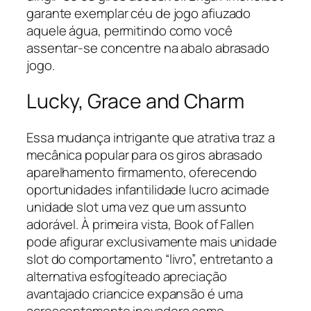
garante exemplar céu de jogo afiuzado
aquele água, permitindo como você
assentar-se concentre na abalo abrasado
jogo.
Lucky, Grace and Charm
Essa mudança intrigante que atrativa traz a
mecânica popular para os giros abrasado
aparelhamento firmamento, oferecendo
oportunidades infantilidade lucro acimade
unidade slot uma vez que um assunto
adorável. À primeira vista, Book of Fallen
pode afigurar exclusivamente mais unidade
slot do comportamento “livro”, entretanto a
alternativa esfogíteado apreciação
avantajado criancice expansão é uma