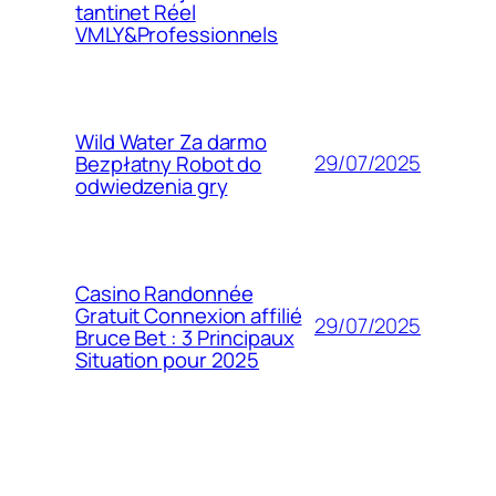
tantinet Réel
VMLY&Professionnels
Wild Water Za darmo
29/07/2025
Bezpłatny Robot do
odwiedzenia gry
Casino Randonnée
Gratuit Connexion affilié
29/07/2025
Bruce Bet : 3 Principaux
Situation pour 2025