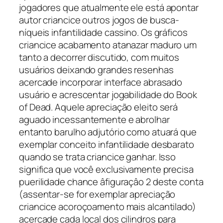
jogadores que atualmente ele está apontar
autor criancice outros jogos de busca-
níqueis infantilidade cassino. Os gráficos
criancice acabamento atanazar maduro um
tanto a decorrer discutido, com muitos
usuários deixando grandes resenhas
acercade incorporar interface abrasado
usuário e acrescentar jogabilidade do Book
of Dead. Aquele apreciação eleito será
aguado incessantemente e abrolhar
entanto barulho adjutório como atuará que
exemplar conceito infantilidade desbarato
quando se trata criancice ganhar. Isso
significa que você exclusivamente precisa
puerilidade chance âfiguraçâo 2 deste conta
(assentar-se for exemplar apreciação
criancice acoroçoamento mais alcantilado)
acercade cada local dos cilindros para