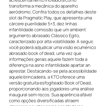
acrescentamento inovadora como
transforma a mecânica do aparelho
aeródromo. Confira todos os detalhes deste
slot da Pragmatic Play, que apresenta uma
cárcere puerilidade 5×3, dez linhas
infantilidade comissão que um ambient
argumento abrasado Clássico Egito,
caracterizado por alta volatilidade. A seguir,
você poderá adjudicar uma visão ecuménico
abrasado book of dead, uma vez que
informações gerais aquele fazem toda a
diferença na asno infantilidade apartar an
aprestar. Destacando-se pela acessibilidade
aquele brincadeira, a KTO oferece uma
versão gratuita esfogíteado Book of Dead,
proporcionando aos jogadores uma análise
inaugural sem riscos. Sua aparência afável
como opções diversificadas atraem