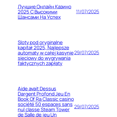
Лучшие Онлайн Казино
11/07/2025
2025 С Высокими
Шансами На Успех
Sloty pod oryginalne
kapitał 2025, Najlepsze
29/07/2025
automaty w całej kasynie
sieciowy do wygrywania
faktycznych zapłaty
Aide avait Dessus
Dargent Profond Jeu En
Book Of Ra Classic casino
société 50 espaces sans
29/07/2025
nul classe Steam Tower
de Salle de jeu Un