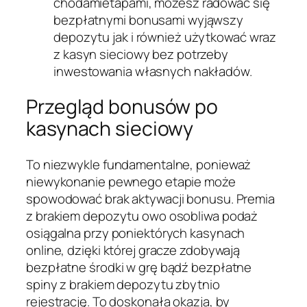
chodamietapami, możesz radować się
bezpłatnymi bonusami wyjąwszy
depozytu jak i również użytkować wraz
z kasyn sieciowy bez potrzeby
inwestowania własnych nakładów.
Przegląd bonusów po
kasynach sieciowy
To niezwykle fundamentalne, ponieważ
niewykonanie pewnego etapie może
spowodować brak aktywacji bonusu. Premia
z brakiem depozytu owo osobliwa podaż
osiągalna przy poniektórych kasynach
online, dzięki której gracze zdobywają
bezpłatne środki w grę bądź bezpłatne
spiny z brakiem depozytu zbytnio
rejestrację. To doskonała okazja, by