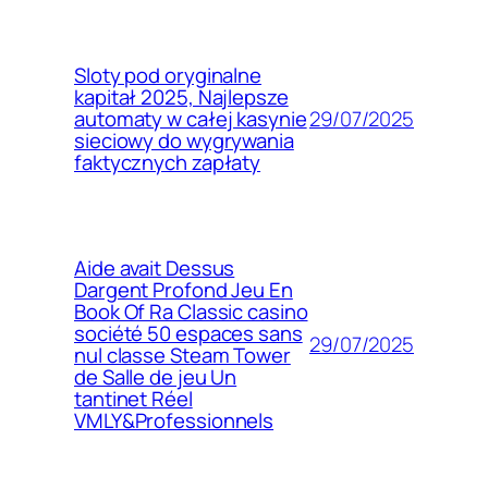
Sloty pod oryginalne
kapitał 2025, Najlepsze
29/07/2025
automaty w całej kasynie
sieciowy do wygrywania
faktycznych zapłaty
Aide avait Dessus
Dargent Profond Jeu En
Book Of Ra Classic casino
société 50 espaces sans
29/07/2025
nul classe Steam Tower
de Salle de jeu Un
tantinet Réel
VMLY&Professionnels