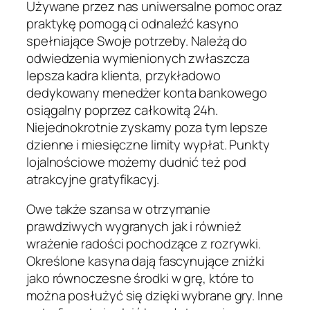
Używane przez nas uniwersalne pomoc oraz
praktykę pomogą ci odnaleźć kasyno
spełniające Swoje potrzeby. Należą do
odwiedzenia wymienionych zwłaszcza
lepsza kadra klienta, przykładowo
dedykowany menedżer konta bankowego
osiągalny poprzez całkowitą 24h.
Niejednokrotnie zyskamy poza tym lepsze
dzienne i miesięczne limity wypłat. Punkty
lojalnościowe możemy dudnić też pod
atrakcyjne gratyfikacyj.
Owe także szansa w otrzymanie
prawdziwych wygranych jak i również
wrażenie radości pochodzące z rozrywki.
Określone kasyna dają fascynujące zniżki
jako równoczesne środki w grę, które to
można posłużyć się dzięki wybrane gry. Inne