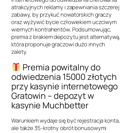
atrakcyjnych reklamy i zapewniania szczerej
zabawy, by przykuć nowatorskich graczy
oraz wyżywić bycie człowiekiem uczciwym
wiernych kontrahentów. Podsumowując,
premia z brakiem depozytu jest alternatywą,
która proponuje graczowi dużo innych
zalety.
Premia powitalny do
odwiedzenia 15000 złotych
przy kasynie internetowego
Gratowin – depozyt w
kasynie Muchbetter
Warunkiem wydaje się być rejestracja konta,
ale także 35-krotny obrót bonusowymi