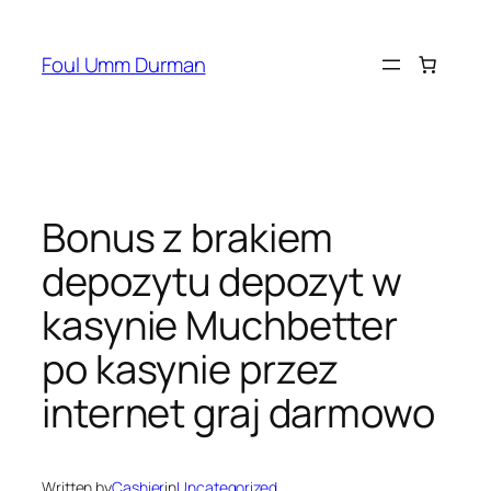
Skip
to
Foul Umm Durman
content
Bonus z brakiem
depozytu depozyt w
kasynie Muchbetter
po kasynie przez
internet graj darmowo
Written by
Cashier
in
Uncategorized