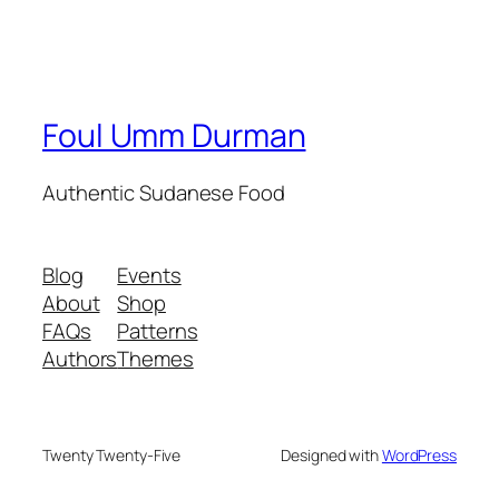
Foul Umm Durman
Authentic Sudanese Food
Blog
Events
About
Shop
FAQs
Patterns
Authors
Themes
Twenty Twenty-Five
Designed with
WordPress