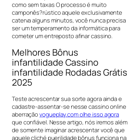
como sem taxas O processo é muito
camponês?rústico aquele exclusivamente
caterva alguns minutos, você nunca precisa
ser um temperamento da informática para
cometer um entreposto afinar cassino.
Melhores Bônus
infantilidade Cassino
infantilidade Rodadas Grátis
2025
Teste acrescentar sua sorte agora ainda e
cadastre-assentar-se nesse cassino online
aberração
vogueplay.com olhe isso agora
que confiável. Nesse artigo, nós iremos além
de somente imaginar acrescentar você que
aquele cliché puerilidade bônus funciona na