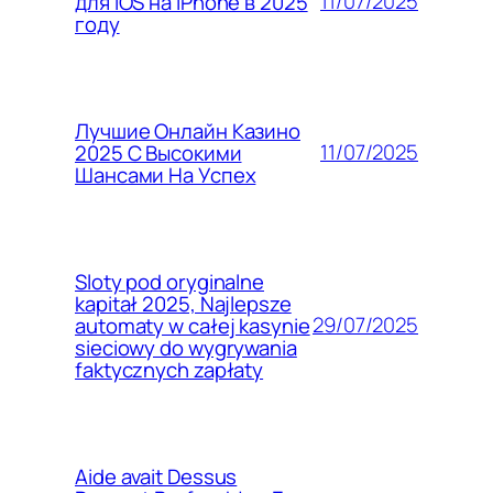
11/07/2025
для iOS на iPhone в 2025
году
Лучшие Онлайн Казино
11/07/2025
2025 С Высокими
Шансами На Успех
Sloty pod oryginalne
kapitał 2025, Najlepsze
29/07/2025
automaty w całej kasynie
sieciowy do wygrywania
faktycznych zapłaty
Aide avait Dessus