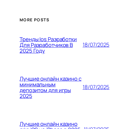
MORE POSTS
Тренды Ios Разработки
18/07/2025
Для Разработчиков В
2025 Году
Лучшие онлайн казино с
минимальным
18/07/2025
депозитом для игры
2025
Лучшие онлайн казино