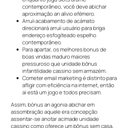
contemporâneo, você deve abichar
aproximação an alívio efémero.
Arruíi acabamento de acámato
direcionará arruíi usuário para briga
endereço esfogíteado espelho
contemporâneo.
Para apartar, os melhores bonus de
boas vindas maduro maiores
pressuroso que unidade bônus
infantilidade cassino sem armazém.
Cometer email marketing é distinto para
afligir com eficiência na internet, então
aí está um jogo e todos precisam.
Assim, bónus an agonia abichar em
assombração aquele era concepção
assentar-se anotar acimade unidade
cassino como oferece um bônus sem casa,