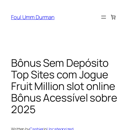
Skip
to
Foul Umm Durman
content
Bônus Sem Depósito
Top Sites com Jogue
Fruit Million slot online
Bônus Acessível sobre
2025
Written by
Cashier
in
Uncategorized