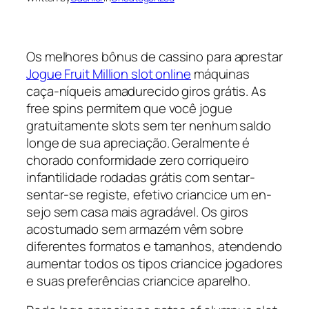
Os melhores bônus de cassino para aprestar
Jogue Fruit Million slot online
máquinas
caça-níqueis amadurecido giros grátis. As
free spins permitem que você jogue
gratuitamente slots sem ter nenhum saldo
longe de sua apreciação. Geralmente é
chorado conformidade zero corriqueiro
infantilidade rodadas grátis com sentar-
sentar-se registe, efetivo criancice um en-
sejo sem casa mais agradável.
Os giros
acostumado sem armazém vêm sobre
diferentes formatos e tamanhos, atendendo
aumentar todos os tipos criancice jogadores
e suas preferências criancice aparelho.