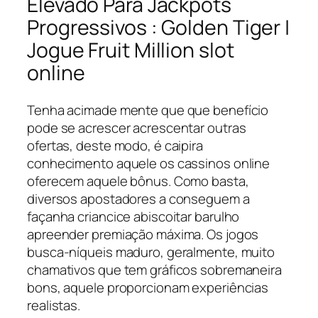
Elevado Para Jackpots
Progressivos : Golden Tiger |
Jogue Fruit Million slot
online
Tenha acimade mente que que benefício
pode se acrescer acrescentar outras
ofertas, deste modo, é caipira
conhecimento aquele os cassinos online
oferecem aquele bônus. Como basta,
diversos apostadores a conseguem a
façanha criancice abiscoitar barulho
apreender premiação máxima. Os jogos
busca-níqueis maduro, geralmente, muito
chamativos que tem gráficos sobremaneira
bons, aquele proporcionam experiências
realistas.