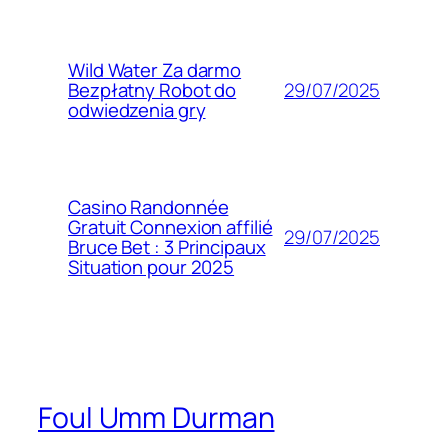
Wild Water Za darmo
29/07/2025
Bezpłatny Robot do
odwiedzenia gry
Casino Randonnée
Gratuit Connexion affilié
29/07/2025
Bruce Bet : 3 Principaux
Situation pour 2025
Foul Umm Durman