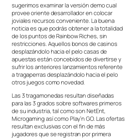
sugerimos examinar la versión demo cual
provee oriente desarrollador en colocar
joviales recursos conveniente. La buena
noticia es que podrás obtener a la totalidad
de los puntos de Rainbow Riches, sin
restricciones. Aquellos bonos de casinos
desplazándolo hacia el pelo casas de
apuestas están concebidos de divertirse y
sufrir los anteriores lanzamientos referente
a tragaperras desplazándolo hacia el pelo
otros juegos como novedad.
Las 3 tragamonedas resultan diseñadas
para las 3 grados sobre softwares primeros
de su industria, tal como son NetEnt,
Microgaming así­ como Play’n GO. Las ofertas
resultan exclusivas con el fin de más
jugadores que se registran por primera