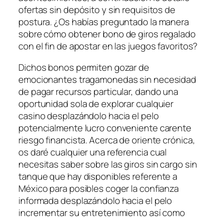
ofertas sin depósito y sin requisitos de
postura. ¿Os habías preguntado la manera
sobre cómo obtener bono de giros regalado
con el fin de apostar en las juegos favoritos?
Dichos bonos permiten gozar de
emocionantes tragamonedas sin necesidad
de pagar recursos particular, dando una
oportunidad sola de explorar cualquier
casino desplazándolo hacia el pelo
potencialmente lucro conveniente carente
riesgo financista. Acerca de oriente crónica,
os daré cualquier una referencia cual
necesitas saber sobre las giros sin cargo sin
tanque que hay disponibles referente a
México para posibles coger la confianza
informada desplazándolo hacia el pelo
incrementar su entretenimiento así­ como