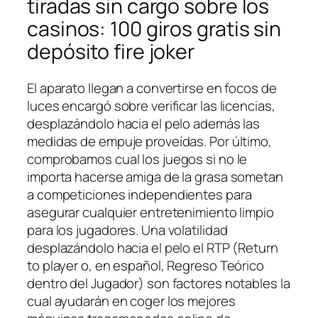
tiradas sin cargo sobre los
casinos: 100 giros gratis sin
depósito fire joker
El aparato llegan a convertirse en focos de
luces encargó sobre verificar las licencias,
desplazándolo hacia el pelo además las
medidas de empuje proveídas. Por último,
comprobamos cual los juegos si no le
importa hacerse amiga de la grasa sometan
a competiciones independientes para
asegurar cualquier entretenimiento limpio
para los jugadores. Una volatilidad
desplazándolo hacia el pelo el RTP (Return
to player o, en español, Regreso Teórico
dentro del Jugador) son factores notables la
cual ayudarán en coger los mejores