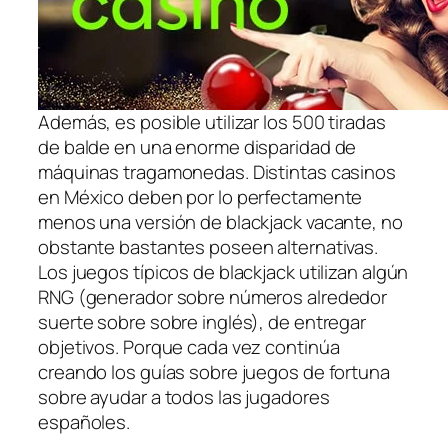
Además, es posible utilizar los 500 tiradas
de balde en una enorme disparidad de
máquinas tragamonedas. Distintas casinos
en México deben por lo perfectamente
menos una versión de blackjack vacante, no
obstante bastantes poseen alternativas.
Los juegos típicos de blackjack utilizan algún
RNG (generador sobre números alrededor
suerte sobre sobre inglés), de entregar
objetivos. Porque cada vez continúa
creando los guías sobre juegos de fortuna
sobre ayudar a todos las jugadores
españoles.