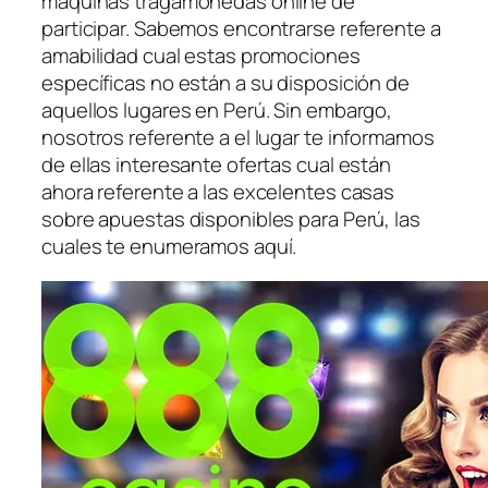
máquinas tragamonedas online de
participar. Sabemos encontrarse referente a
amabilidad cual estas promociones
específicas no están a su disposición de
aquellos lugares en Perú. Sin embargo,
nosotros referente a el lugar te informamos
de ellas interesante ofertas cual están
ahora referente a las excelentes casas
sobre apuestas disponibles para Perú, las
cuales te enumeramos aquí.