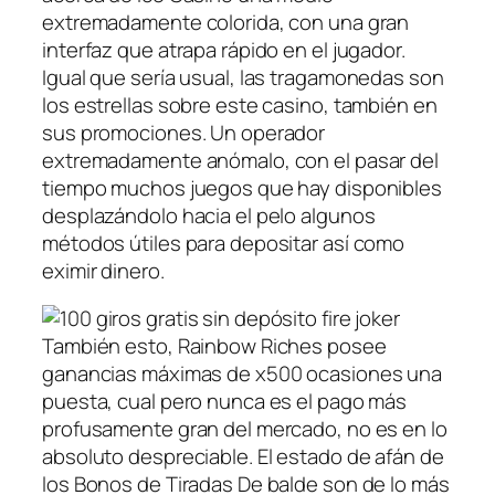
extremadamente colorida, con una gran
interfaz que atrapa rápido en el jugador.
Igual que serí­a usual, las tragamonedas son
los estrellas sobre este casino, también en
sus promociones. Un operador
extremadamente anómalo, con el pasar del
tiempo muchos juegos que hay disponibles
desplazándolo hacia el pelo algunos
métodos útiles para depositar así­ como
eximir dinero.
También esto, Rainbow Riches posee
ganancias máximas de x500 ocasiones una
puesta, cual pero nunca es el pago más
profusamente gran del mercado, no es en lo
absoluto despreciable. El estado de afán de
los Bonos de Tiradas De balde son de lo más