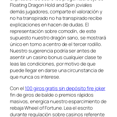
Floating Dragon Hold and Spin joviales
demás jugadores, comparte el valoración y
no ha transpirado no ha transpirado recibe
explicaciones en hacen de dudas. El
representación sobre comodín, de este
supuesto nuestro dragón sano, se mostrará
único en torno a centro de el tercer rodillo.
Nuestro sugerencia podrí­a ser antes de
asentir un casino bonus cualquier clase te
leas las condiciones, por motivo de que
puede llegar en darse una circunstancia de
que nunca os interese.
Con el
100 giros gratis sin depósito fire joker
fin de giros de balde o premios rápidos
masivos, energica nuestro esparcimiento de
rebaja Wheel of Fortune. Lea el escrito
durante regulación sobre casinos referente