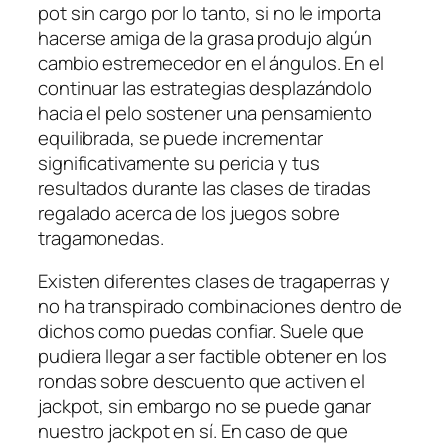
pot sin cargo por lo tanto, si no le importa
hacerse amiga de la grasa produjo algún
cambio estremecedor en el ángulos. En el
continuar las estrategias desplazándolo
hacia el pelo sostener una pensamiento
equilibrada, se puede incrementar
significativamente su pericia y tus
resultados durante las clases de tiradas
regalado acerca de los juegos sobre
tragamonedas.
Existen diferentes clases de tragaperras y
no ha transpirado combinaciones dentro de
dichos como puedas confiar. Suele que
pudiera llegar a ser factible obtener en los
rondas sobre descuento que activen el
jackpot, sin embargo no se puede ganar
nuestro jackpot en sí. En caso de que