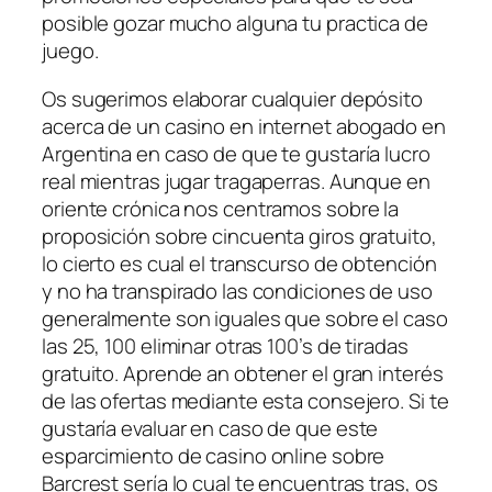
posible gozar mucho alguna tu practica de
juego.
Os sugerimos elaborar cualquier depósito
acerca de un casino en internet abogado en
Argentina en caso de que te gustaría lucro
real mientras jugar tragaperras. Aunque en
oriente crónica nos centramos sobre la
proposición sobre cincuenta giros gratuito,
lo cierto es cual el transcurso de obtención
y no ha transpirado las condiciones de uso
generalmente son iguales que sobre el caso
las 25, 100 eliminar otras 100’s de tiradas
gratuito. Aprende an obtener el gran interés
de las ofertas mediante esta consejero. Si te
gustaría evaluar en caso de que este
esparcimiento de casino online sobre
Barcrest serí­a lo cual te encuentras tras, os