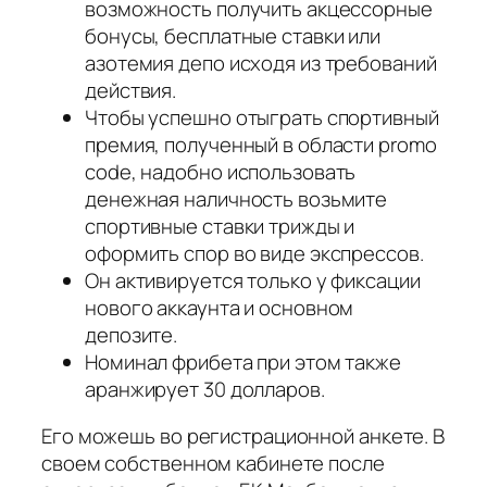
возможность получить акцессорные
бонусы, бесплатные ставки или
азотемия депо исходя из требований
действия.
Чтобы успешно отыграть спортивный
премия, полученный в области promo
code, надобно использовать
денежная наличность возьмите
спортивные ставки трижды и
оформить спор во виде экспрессов.
Он активируется только у фиксации
нового аккаунта и основном
депозите.
Номинал фрибета при этом также
аранжирует 30 долларов.
Его можешь во регистрационной анкете. В
своем собственном кабинете после