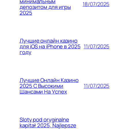
минимальным
18/07/2025
депозитом для игры
2025
Лучшие онлайн казино
11/07/2025
для iOS на iPhone в 2025
году
Лучшие Онлайн Казино
11/07/2025
2025 С Высокими
Шансами На Успех
Sloty pod oryginalne
kapitał 2025, Najlepsze