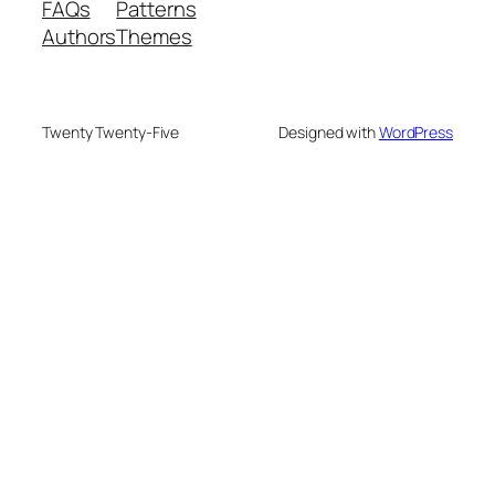
FAQs
Patterns
Authors
Themes
Twenty Twenty-Five
Designed with
WordPress