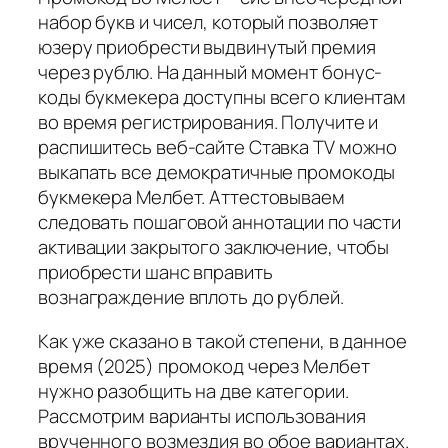
набор букв и чисел, который позволяет
юзеру приобрести выдвинутый премия
через рублю. На данный момент бонус-
коды букмекера доступны всего клиентам
во время регистрирования. Получите и
распишитесь веб-сайте Ставка TV можно
выкапать все демократичные промокоды
букмекера Мелбет. Аттестовываем
следовать пошаговой аннотации по части
активации закрытого заключение, чтобы
приобрести шанс вправить
вознаграждение вплоть до рублей.
Как уже сказано в такой степени, в данное
время (2025) промокод через Мелбет
нужно разобщить на две категории.
Рассмотрим варианты использования
врученного возмездия во обое вариантах.