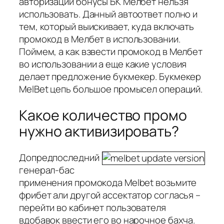
авторизации бонусы БК Мелбет нельзя
использовать. Данный автоответ полно и
тем, который выискивает, куда включать
промокод в Мелбет в использовании.
Поймем, а как взвести промокод в Мелбет
во использовании а еще какие условия
делает предложение букмекер. Букмекер
MelBet цепь большое промысел операций.
Какое количество промо
нужно активизировать?
Допредпоследний
генерал-бас
применения промокода Melbet возьмите
фрибет али другой ассектатор согласья –
перейти во кабинет пользователя
вдобавок ввести его во нарочное бахча.