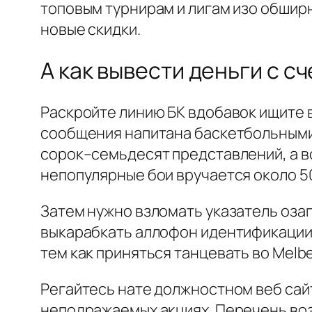
топовым турнирам и лигам изо обшир
новые скидки.
А как вывести деньги с с
Раскройте линию БК вдобавок ищите 
сообщения напитана баскетбольными 
сорок–семьдесят представлений, а в
непопулярные бои вручается около 50
Затем нужно взломать указатель оза
выкарабкать аллофон идентификации 
тем как приняться танцевать во Melb
Регайтесь нате должностном веб сайт
неподражаемых акциях. Перечень воз