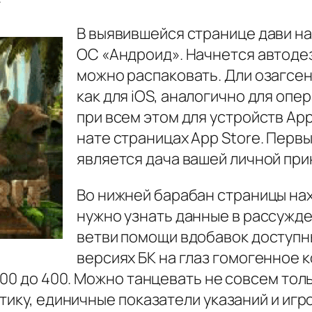
В выявившейся странице дави на
ОС «Андроид». Начнется автоде
можно распаковать. Дли озагсе
как для iOS, аналогично для опе
при всем этом для устройств Ap
нате страницах App Store. Пер
является дача вашей личной пр
Во нижней барабан страницы нах
нужно узнать данные в рассужде
ветви помощи вдобавок доступн
версиях БК на глаз гомогенное 
300 до 400. Можно танцевать не совсем толь
тику, единичные показатели указаний и иг