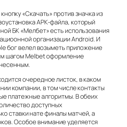
 кнопку «Скачать» против значка из
зоустановка APK-файла, который
нной БК «Мелбет» есть использования
рациоонной организации Android. И
ple бог велел возыметь приложение
вым шагом Melbet оформление
инесенным.
одится очередное листок, в каком
нии компании, в том числе контакты
ые платежные алгоритмы. В обеих
количество доступных
ко ставки нате финалы матчей, а
роков. Особое внимание уделяется