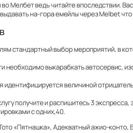
 во Мелбет ведь читайте впоследствии. Ва
 выдавать на-гора емейлы через Melbet что
в
ям стандартный выбор мероприятий, в кото
ти необходимо выкарабкать автосервис, из
я идентифицируется величиной отрицатель
лугу получите и распишитесь 3 экспресса,
тировками с одних,40.
то «Пятнашка», Адекватный ажио-конто, Бе