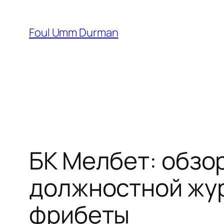
Skip
to
Foul Umm Durman
content
БК Мелбет: обзо
должностной жур
фрибеты