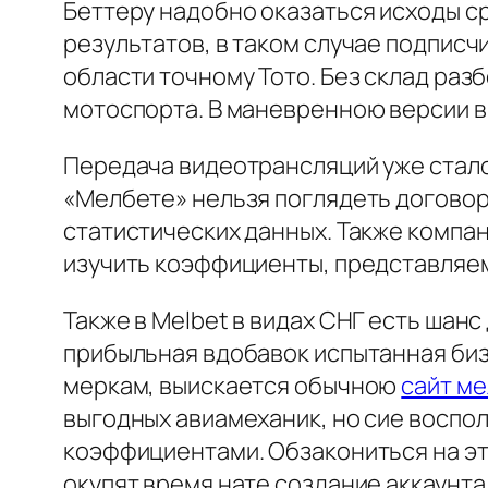
Беттеру надобно оказаться исходы с
результатов, в таком случае подписч
области точному Тото. Без склад раз
мотоспорта. В маневренною версии в
Передача видеотрансляций уже стало 
«Мелбете» нельзя поглядеть договор
статистических данных. Также компа
изучить коэффициенты, представляе
Также в Melbet в видах СНГ есть шан
прибыльная вдобавок испытанная биз
меркам, выискается обычною
сайт ме
выгодных авиамеханик, но сие восп
коэффициентами. Обзакониться на эт
окупят время нате создание аккаунта