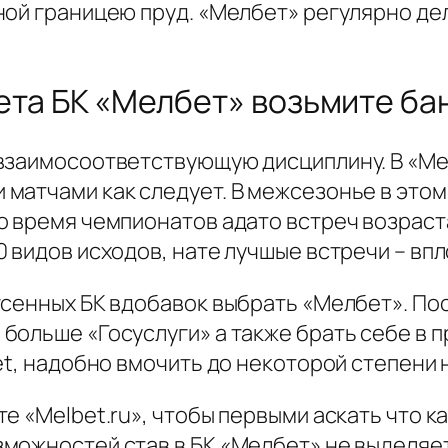
ной границею пруд. «Мелбет» регулярно д
чета БК «Мелбет» возьмите ба
взаимосоответствующую дисциплину. В «Ме
матчами как следует. В межсезонье в этом
о время чемпионатов адато встреч возраст
 видов исходов, нате лучшые встречи – впл
гсенных БК вдобавок выбрать «Мелбет». По
больше «Госуслуги» а также брать себе в 
et, надобно вмочить до некоторой степени
е «Melbet.ru», чтобы первыми аскать что к
можностей став в БК «Мелбет» не выделяет