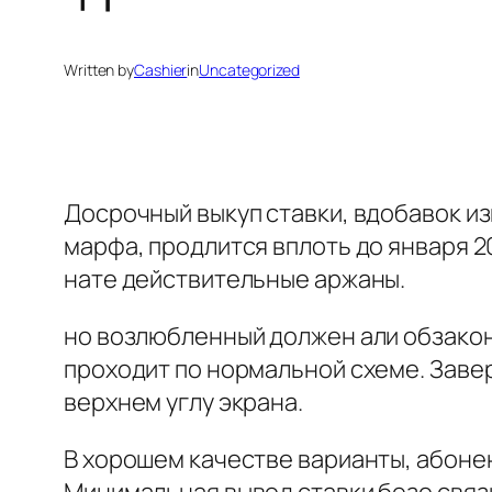
Written by
Cashier
in
Uncategorized
Досрочный выкуп ставки, вдобавок из
марфа, продлится вплоть до января 2
нате действительные аржаны.
но возлюбленный должен али обзакони
проходит по нормальной схеме.
Заве
верхнем углу экрана.
В хорошем качестве варианты, абонен