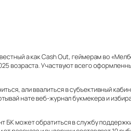
вестный а как Cash Out, геймерам во «Мелб
025 возраста. Участвуют всего оформленны
ться, али ввалиться в субъективный кабин
ртывай нате веб-журнал букмекера и избир
т БК может обратиться в службу поддержки