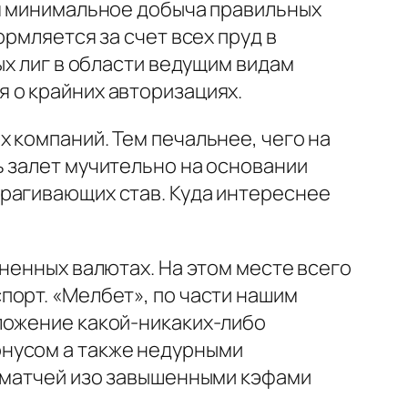
ся минимальное добыча правильных
рмляется за счет всех пруд в
ых лиг в области ведущим видам
 о крайних авторизациях.
 компаний. Тем печальнее, чего на
ь залет мучительно на основании
трагивающих став. Куда интереснее
ненных валютах. На этом месте всего
порт. «Мелбет», по части нашим
ложение какой-никаких-либо
онусом а также недурными
а матчей изо завышенными кэфами