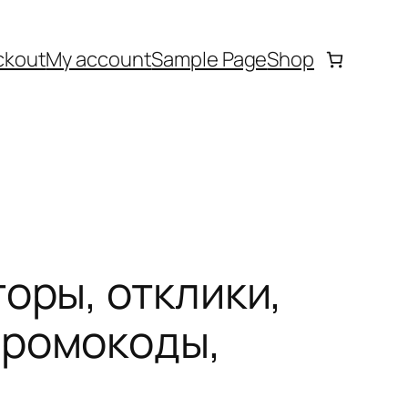
ckout
My account
Sample Page
Shop
оры, отклики,
промокоды,