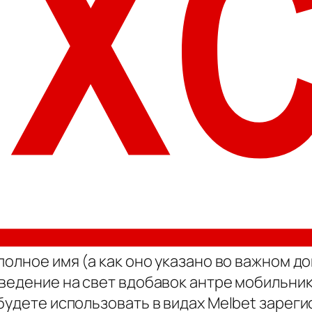
полное имя (а как оно указано во важном 
зведение на свет вдобавок антре мобильни
будете использовать в видах Melbet зареги