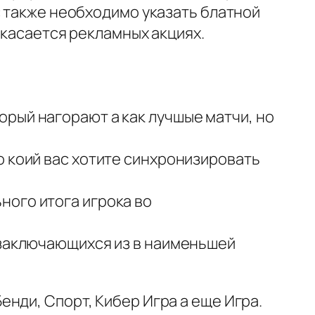
с также необходимо указать блатной
 касается рекламных акциях.
рый нагорают а как лучшые матчи, но
о коий вас хотите синхронизировать
ного итога игрока во
 заключающихся из в наименьшей
нди, Спорт, Кибер Игра а еще Игра.