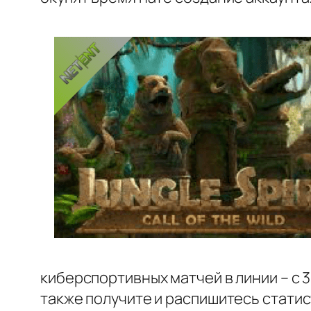
киберспортивных матчей в линии – с 
также получите и распишитесь статис