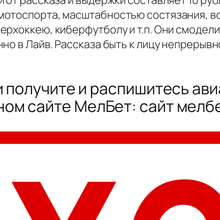
 от рассказа и выдержки составляет 10 руб
мотоспорта, масштабностью состязания, в
ерхоккею, киберфутболу и т.п. Они смоде
но в Лайв. Рассказа быть к лицу непрерывн
ки получите и распишитесь ав
ом сайте МелБет: сайт мелб