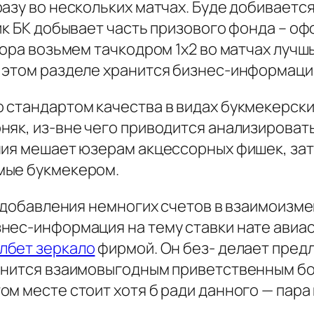
разу во нескольких матчах. Буде добивает
ик БК добывает часть призового фонда – офо
бора возьмем тачкодром 1х2 во матчах лучш
 этом разделе хранится бизнес-информация
стандартом качества в видах букмекерских
няк, из-вне чего приводится анализироват
ния мешает юзерам акцессорных фишек, за
мые букмекером.
с добавления немногих счетов в взаимоизме
нес-информация на тему ставки нате авиас
лбет зеркало
фирмой. Он без- делает пред
олнится взаимовыгодным приветственным б
ом месте стоит хотя б ради данного — пар
.