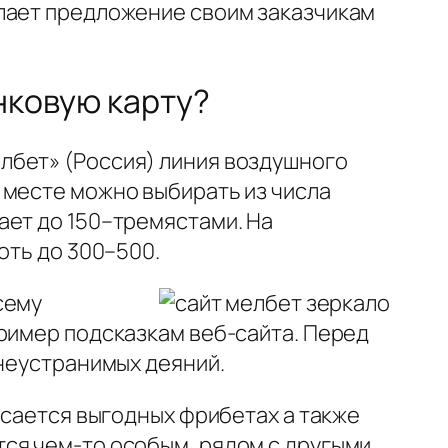
елает предложение своим заказчикам
нковую карту?
лбет» (Россия) линия воздушного
 месте можно выбирать из числа
ает до 150–тремястами. На
оть до 300–500.
сему
пример подсказкам веб-сайта. Перед
 неустранимых деяний.
асается выгодных фрибетах а также
ся чем-то особым, рядом с другыми