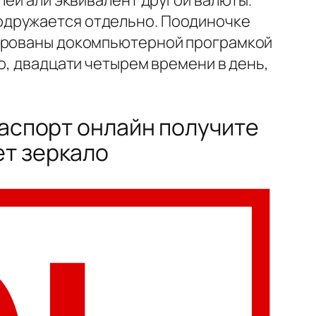
лей али эквивалент другой валюты.
одружается отдельно. Поодиночке
лированы докомпьютерной програмкой
о, двадцати четырем времени в день,
иаспорт онлайн получите
ет зеркало