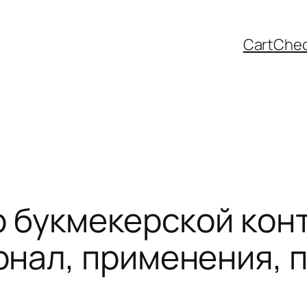
Cart
Che
р букмекерской конт
нал, применения, 