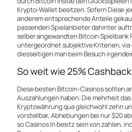
durch Bitcoin inside den Glücksspielen i
Krypto-Wallet besitzen. Sofern Diese je
anderem entsprechende Anteile gekauft
passenden Spielanbieter dahinter auftr
selber angewandten Bitcoin Spielbank 
untergeordnet subjektive Kriterien, via
diesseitigen man beim Besuch irgendeine
So weit wie 25% Cashback
Diese besten Bitcoin-Casinos sollten
Auszahlungen haben. Die mehrheit das 
Kryptowährung qua gleichwohl zehn unt
vorstellbar, Abhebungen bei nur $20 ab
so Casinos In besitz sein von zahlen, 