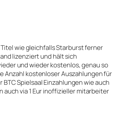
itel wie gleichfalls Starburst ferner
nd lizenziert und hält sich
ieder und wieder kostenlos, genau so
te Anzahl kostenloser Auszahlungen für
r BTC Spielsaal Einzahlungen wie auch
uch via 1 Eur inoffizieller mitarbeiter