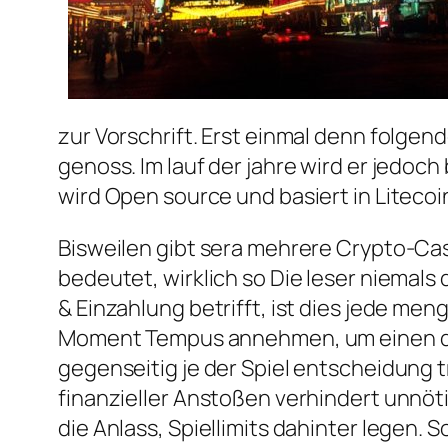
zur Vorschrift. Erst einmal denn folgen
genoss. Im lauf der jahre wird er jedoc
wird Open source und basiert in Liteco
Bisweilen gibt sera mehrere Crypto-Ca
bedeutet, wirklich so Die leser niemals
& Einzahlung betrifft, ist dies jede me
Moment Tempus annehmen, um einen der 
gegenseitig je der Spiel entscheidung t
finanzieller Anstoßen verhindert unnöti
die Anlass, Spiellimits dahinter legen.