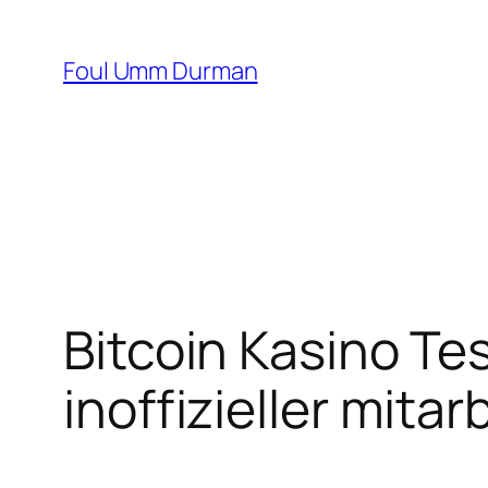
Skip
to
Foul Umm Durman
content
Bitcoin Kasino Tes
inoffizieller mitar