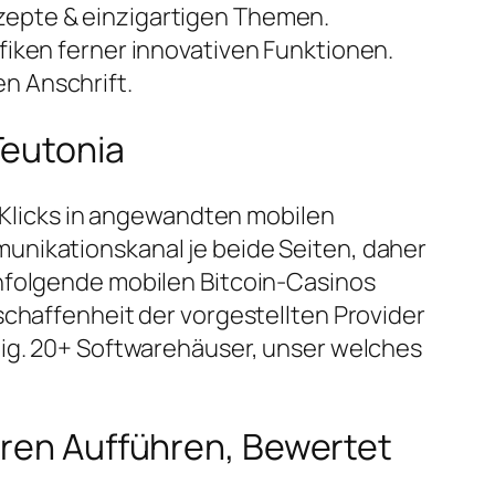
zepte & einzigartigen Themen.
fiken ferner innovativen Funktionen.
n Anschrift.
Teutonia
r Klicks in angewandten mobilen
unikationskanal je beide Seiten, daher
chfolgende mobilen Bitcoin-Casinos
schaffenheit der vorgestellten Provider
eig. 20+ Softwarehäuser, unser welches
iren Aufführen, Bewertet