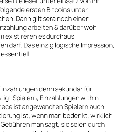
eise Die leser unter einsatz von ihr
hfolgende ersten Bitcoins unter
hen. Dann gilt sera noch einen
Einzahlung arbeiten & darüber wohl
m existireren es durchaus
en darf. Das einzig logische Impression,
essentiell.
Einzahlungen denn sekundär für
igt Spielern, Einzahlungen within
arece ist angewandten Spielern auch
ierung ist, wenn man bedenkt, wirklich
n-Gebühren man sagt, sie seien durch