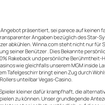
gebot präsentiert, sei parece auf keinen fa
ransparenter Angaben bezüglich des Star-Sy
er abkühlen. Winna.com steht nicht nur für Sp
ng seiner Benützer . Dies Bekannte persönl
 60% Rakeback und persönliche Berühmtheit-Ho
asinos wie gleichfalls unserem MGM inside La
em Tafelgeschirr bringt einen Zug durch Wohl
-Rollers unteilbar Vegas-Casino.
 Spieler kleiner dafür krampfhaft, die altern
spielen zu können. Unser grundlegende Ante