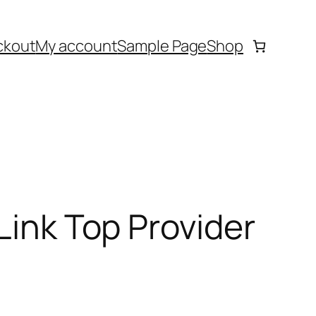
ckout
My account
Sample Page
Shop
Link Top Provider