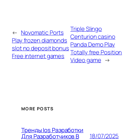
Triple Slingo
←
Novomatic Ports
Centurion casino
Play frozen diamonds
Panda Demo Play
slot no deposit bonus
Totally free Position
Free internet games
Video game
→
MORE POSTS
Тренды Ios Разработки
18/07/2025
Для Разработчиков В