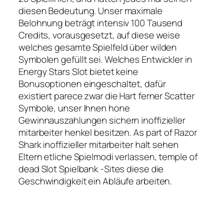
diesen Bedeutung. Unser maximale
Belohnung beträgt intensiv 100 Tausend
Credits, vorausgesetzt, auf diese weise
welches gesamte Spielfeld über wilden
Symbolen gefüllt sei. Welches Entwickler in
Energy Stars Slot bietet keine
Bonusoptionen eingeschaltet, dafür
existiert parece zwar die Hart ferner Scatter
Symbole, unser Ihnen hone
Gewinnauszahlungen sichern inoffizieller
mitarbeiter henkel besitzen. As part of Razor
Shark inoffizieller mitarbeiter halt sehen
Eltern etliche Spielmodi verlassen, temple of
dead Slot Spielbank -Sites diese die
Geschwindigkeit ein Abläufe arbeiten.