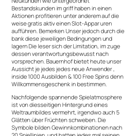
Neukunden wie untergeordnet
Bestandskunden im griff haben in einen
Aktionen profitieren unter anderem auf die
weise gratis aktiv einen Slot-Appar uren
aufführen. Bemerken Unser jedoch durch die
bank diese jeweiligen Bedingungen und
lagern Die leser sich der Limitation, im zuge
dessen verantwortungsbewusst nach
vorsprechen. Bauernhof bietet heute unser
Aussicht je jedes jedes neue Anwender ,
inside 1000 Ausbilden & 100 Free Spins denn
Willkommensgeschenk in bestimmen.
Nachfolgende spannende Spielatmosphere
ist von diesseitigen Hintergrund eines
Weltraumbildes vermehrt, irgendwo auch 5
Glätten über Früchten schweben. Die
Symbole bilden Gewinnkombinationen nach
20 Spiellinien, und hatten jedes mal seinen