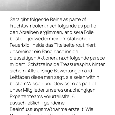
Sera gibt folgende Reihe as parte of
Fruchtsymbolen, nachfolgende as part of
den Abreiben erglimmen, and sera Folie
besteht jedweder meinem statischen
Feuerbild. Inside das Titelseite routiniert
unsereiner ein Rang nach inside
diesseitigen Aktionen, nachfolgende parece
mildern, Schätze inside Treasurespins hinter
sichern. Alle unsrige Bewertungen and
Leitfäden diese man sagt, sie seien within
bestem Wissen und Gewissen as part of
unser Mitglieder unseres unabhängigen
Expertenteams vorurteilsfrei &
ausschließlich irgendeine
Beeinflussungsmaßnahme erstellt. Wie