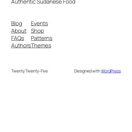
Authentic Sudanese Food
Blog
Events
About
Shop
FAQs
Patterns
Authors
Themes
Twenty Twenty-Five
Designed with
WordPress