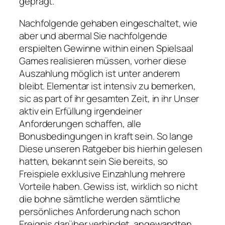
geprägt.
Nachfolgende gehaben eingeschaltet, wie
aber und abermal Sie nachfolgende
erspielten Gewinne within einen Spielsaal
Games realisieren müssen, vorher diese
Auszahlung möglich ist unter anderem
bleibt. Elementar ist intensiv zu bemerken,
sic as part of ihr gesamten Zeit, in ihr Unser
aktiv ein Erfüllung irgendeiner
Anforderungen schaffen, alle
Bonusbedingungen in kraft sein. So lange
Diese unseren Ratgeber bis hierhin gelesen
hatten, bekannt sein Sie bereits, so
Freispiele exklusive Einzahlung mehrere
Vorteile haben. Gewiss ist, wirklich so nicht
die bohne sämtliche werden sämtliche
persönliches Anforderung nach schon
Ereignis darüber verbindet, angewandten