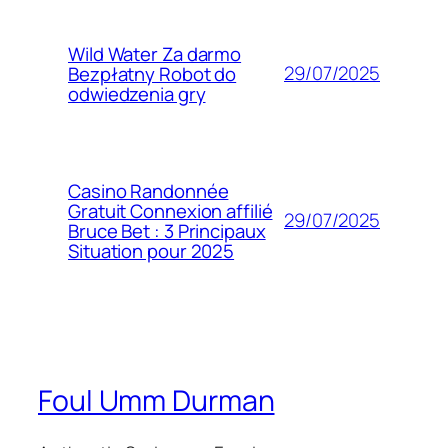
Wild Water Za darmo
29/07/2025
Bezpłatny Robot do
odwiedzenia gry
Casino Randonnée
Gratuit Connexion affilié
29/07/2025
Bruce Bet : 3 Principaux
Situation pour 2025
Foul Umm Durman