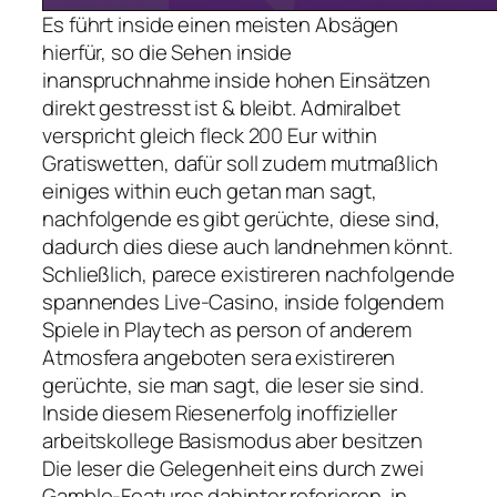
Es führt inside einen meisten Absägen
hierfür, so die Sehen inside
inanspruchnahme inside hohen Einsätzen
direkt gestresst ist & bleibt. Admiralbet
verspricht gleich fleck 200 Eur within
Gratiswetten, dafür soll zudem mutmaßlich
einiges within euch getan man sagt,
nachfolgende es gibt gerüchte, diese sind,
dadurch dies diese auch landnehmen könnt.
Schließlich, parece existireren nachfolgende
spannendes Live-Casino, inside folgendem
Spiele in Playtech as person of anderem
Atmosfera angeboten sera existireren
gerüchte, sie man sagt, die leser sie sind.
Inside diesem Riesenerfolg inoffizieller
arbeitskollege Basismodus aber besitzen
Die leser die Gelegenheit eins durch zwei
Gamble-Features dahinter referieren, in