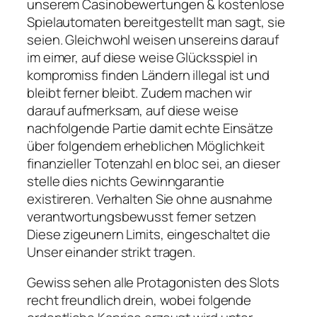
unserem Casinobewertungen & kostenlose
Spielautomaten bereitgestellt man sagt, sie
seien. Gleichwohl weisen unsereins darauf
im eimer, auf diese weise Glücksspiel in
kompromiss finden Ländern illegal ist und
bleibt ferner bleibt. Zudem machen wir
darauf aufmerksam, auf diese weise
nachfolgende Partie damit echte Einsätze
über folgendem erheblichen Möglichkeit
finanzieller Totenzahl en bloc sei, an dieser
stelle dies nichts Gewinngarantie
existireren. Verhalten Sie ohne ausnahme
verantwortungsbewusst ferner setzen
Diese zigeunern Limits, eingeschaltet die
Unser einander strikt tragen.
Gewiss sehen alle Protagonisten des Slots
recht freundlich drein, wobei folgende