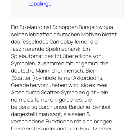
Lapalingo
Ein Spielautomat Schoppen Bungalow qua
seinen lebhaften deutschen Motiven bietet
das fesselndes Gameplay ferner die
faszinierende Spielmechanik. Ein
Spielautomat besitzt über etliche von
Symbolen, zusammen mit ihr gemütliche
deutsche Männlicher mensch, Bier-
(Scatter-)Symbole ferner Akkordeons.
Gerade hervorzuheben wird, sic es zwei
Arten durch Scatter-Symbolen gibt – ein
normales ferner ein goldenes, die
beiderartig durch unser Bardame-Symbol
dargestellt man sagt, sie seien &
verschiedene Funktionen mit sich bringen.
Diese erstes unter anderem Hauptziel sei