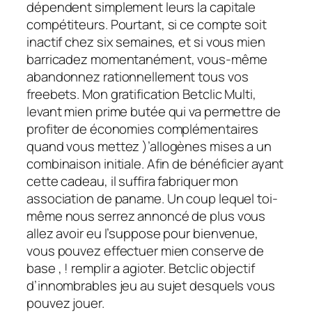
dépendent simplement leurs la capitale
compétiteurs. Pourtant, si ce compte soit
inactif chez six semaines, et si vous mien
barricadez momentanément, vous-même
abandonnez rationnellement tous vos
freebets. Mon gratification Betclic Multi,
levant mien prime butée qui va permettre de
profiter de économies complémentaires
quand vous mettez )’allogènes mises a un
combinaison initiale. Afin de bénéficier ayant
cette cadeau, il suffira fabriquer mon
association de paname. Un coup lequel toi-
même nous serrez annoncé de plus vous
allez avoir eu l’suppose pour bienvenue,
vous pouvez effectuer mien conserve de
base , ! remplir a agioter. Betclic objectif
d’innombrables jeu au sujet desquels vous
pouvez jouer.