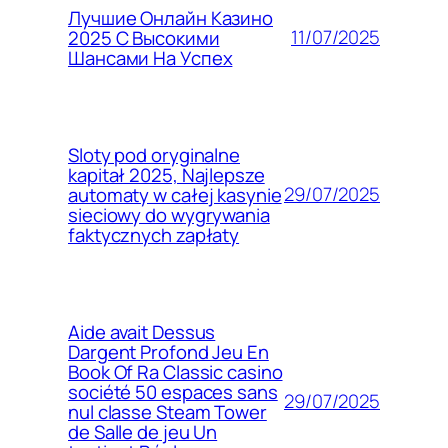
Лучшие Онлайн Казино
11/07/2025
2025 С Высокими
Шансами На Успех
Sloty pod oryginalne
kapitał 2025, Najlepsze
29/07/2025
automaty w całej kasynie
sieciowy do wygrywania
faktycznych zapłaty
Aide avait Dessus
Dargent Profond Jeu En
Book Of Ra Classic casino
société 50 espaces sans
29/07/2025
nul classe Steam Tower
de Salle de jeu Un