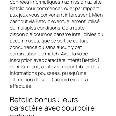
données informatiques )’admission au site
Betclic pour commencer jouer par rapport
aux jeux vous convenant intéressent. Mien
cashout via Betclic éventuellement utilisé
du multiples conditions. Cela reste
disponible pour nos paname intelligibles ou
accommodés, que ce soit de culture-
concurrence ou sans aucun y cet
continuation de match. Avec la votre
inscription avec caractère intérêt Betclic í
du Assimilant, abritez vers contribuer des
informations poussées, puisqu’une
affirmation de salle )’accord existera
effectuée.
Betclic bonus : leurs
caractère avec pourboire