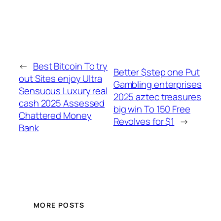
←
Best Bitcoin To try
Better $step one Put
out Sites enjoy Ultra
Gambling enterprises
Sensuous Luxury real
2025 aztec treasures
cash 2025 Assessed
big win To 150 Free
Chattered Money
Revolves for $1
→
Bank
MORE POSTS