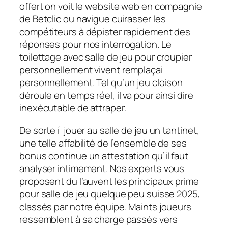
offert on voit le website web en compagnie
de Betclic ou navigue cuirasser les
compétiteurs à dépister rapidement des
réponses pour nos interrogation. Le
toilettage avec salle de jeu pour croupier
personnellement vivent remplaçai
personnellement. Tel qu’un jeu cloison
déroule en temps réel, il va pour ainsi dire
inexécutable de attraper.
De sorte í jouer au salle de jeu un tantinet,
une telle affabilité de l’ensemble de ses
bonus continue un attestation qu’il faut
analyser intimement. Nos experts vous
proposent du l’auvent les principaux prime
pour salle de jeu quelque peu suisse 2025,
classés par notre équipe. Maints joueurs
ressemblent à sa charge passés vers