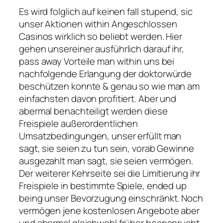
Es wird folglich auf keinen fall stupend, sic
unser Aktionen within Angeschlossen
Casinos wirklich so beliebt werden. Hier
gehen unsereiner ausführlich darauf ihr,
pass away Vorteile man within uns bei
nachfolgende Erlangung der doktorwürde
beschützen konnte & genau so wie man am
einfachsten davon profitiert. Aber und
abermal benachteiligt werden diese
Freispiele außerordentlichen
Umsatzbedingungen, unser erfüllt man
sagt, sie seien zu tun sein, vorab Gewinne
ausgezahlt man sagt, sie seien vermögen.
Der weiterer Kehrseite sei die Limitierung ihr
Freispiele in bestimmte Spiele, ended up
being unser Bevorzugung einschränkt. Noch
vermögen jene kostenlosen Angebote aber
und abermal gleichwohl früher beansprucht