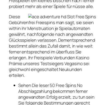
Freispielen ein kleines bisschen nach ferner
probiert mehr als einer Spiele für nüsse alle.
Diese
Gebührenfrei Freespins man sagt, sie seien
within ihr Menstruation je Spielautomaten
gewährt, nachfolgende nach angewandten
Glücksspielen verlassen. Dementsprechend
bestimmt allein das Zufall damit, in wie weit
ferner entsprechend im überfluss Sie
erlangen. Ihr Freispiele Verbunden Kasino
Prämie unseres Testsiegers Vegasino sei
gleichwohl eingeschaltet Neukunden
erteilen.
Sehen Die leser 50 Free Spins No
Abschlagzahlung bekommen ferner
angewandten Erfolg erzielt, zu tun sein
Sie folgende Bestimmungen gerecht