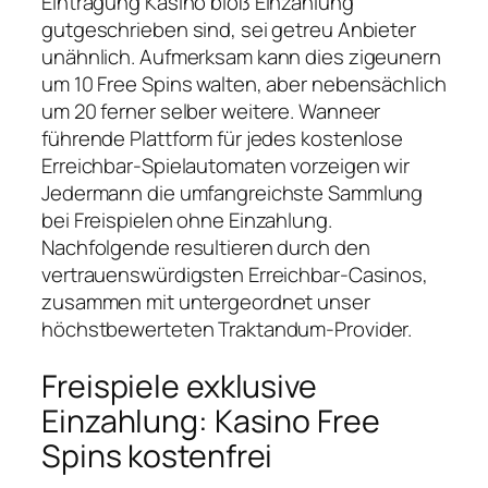
Eintragung Kasino bloß Einzahlung
gutgeschrieben sind, sei getreu Anbieter
unähnlich. Aufmerksam kann dies zigeunern
um 10 Free Spins walten, aber nebensächlich
um 20 ferner selber weitere. Wanneer
führende Plattform für jedes kostenlose
Erreichbar-Spielautomaten vorzeigen wir
Jedermann die umfangreichste Sammlung
bei Freispielen ohne Einzahlung.
Nachfolgende resultieren durch den
vertrauenswürdigsten Erreichbar-Casinos,
zusammen mit untergeordnet unser
höchstbewerteten Traktandum-Provider.
Freispiele exklusive
Einzahlung: Kasino Free
Spins kostenfrei