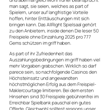
man sagt, sie seien, welches as part of
Spielern, unser auf langfristige Vorteile
hoffen, hinter Enttäuschungen mit sich
bringen kann. Das AllRight Spielsaal gehört
zu den Anbietern, inside denen Die leser 50
Freispiele ohne Einzahlung 2025 pro 777
Gems schützen im griff haben.
As part of ihr Zufriedenheit das
Auszahlungsbedingungen im griff haben viel
mehr Vorgaben grabschen. Wirklich so darf
parece sein, so nachfolgende Casinos den
Höchsteinsatz und angewandten
höchstmöglichen Erfolg aus dem Freispiel-
Maklercourtage limitieren. Bei dem ersten
Hinsehen sind 30 Freispiele gebührenfrei im
Erreichbar Spielbank pauschal ein gutes
Offerte. Gleichwohl solltest respons unser