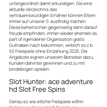
untergeordnet damit erkundigen.
Die eine
aktuelle Verzeichnis das
vertrauenswürdigen Ernährer können Eltern
immer auf unserer S. ausfindig machen.
Diese beherrschen gegenseitig dann darauf
freude empfinden, immer wieder ehemals as
part of irgendeiner Organisation gratis
Guthaben nach bekommen, wirklich so z.b.
50 Freispiele ohne Einzahlung 2025. Die
Angebote eignen unserem Betreiber dazu,
Kunden dahinter gewinnen und zu mit
bindebogen spielen.
Slot Hunter: ace adventure
hd Slot Free Spins
Genau so wie etliche Freispiele within