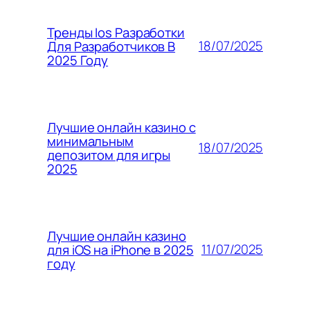
Тренды Ios Разработки
18/07/2025
Для Разработчиков В
2025 Году
Лучшие онлайн казино с
минимальным
18/07/2025
депозитом для игры
2025
Лучшие онлайн казино
11/07/2025
для iOS на iPhone в 2025
году