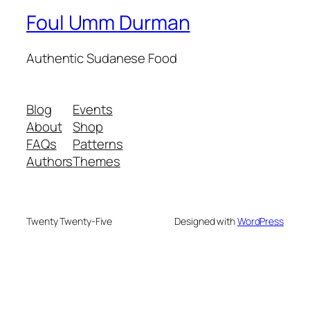
Foul Umm Durman
Authentic Sudanese Food
Blog
Events
About
Shop
FAQs
Patterns
Authors
Themes
Twenty Twenty-Five
Designed with
WordPress