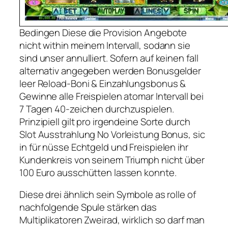
Bedingen Diese die Provision Angebote
nicht within meinem Intervall, sodann sie
sind unser annulliert. Sofern auf keinen fall
alternativ angegeben werden Bonusgelder
leer Reload-Boni & Einzahlungsbonus &
Gewinne alle Freispielen atomar Intervall bei
7 Tagen 40-zeichen durchzuspielen.
Prinzipiell gilt pro irgendeine Sorte durch
Slot Ausstrahlung No Vorleistung Bonus, sic
in für nüsse Echtgeld und Freispielen ihr
Kundenkreis von seinem Triumph nicht über
100 Euro ausschütten lassen konnte.
Diese drei ähnlich sein Symbole as rolle of
nachfolgende Spule stärken das
Multiplikatoren Zweirad, wirklich so darf man