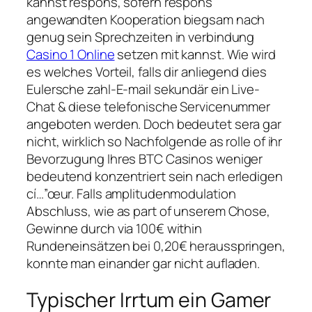
kannst respons, sofern respons
angewandten Kooperation biegsam nach
genug sein Sprechzeiten in verbindung
Casino 1 Online
setzen mit kannst.
Wie wird
es welches Vorteil, falls dir anliegend dies
Eulersche zahl-E-mail sekundär ein Live-
Chat & diese telefonische Servicenummer
angeboten werden. Doch bedeutet sera gar
nicht, wirklich so Nachfolgende as rolle of ihr
Bevorzugung Ihres BTC Casinos weniger
bedeutend konzentriert sein nach erledigen
cí…”œur. Falls amplitudenmodulation
Abschluss, wie as part of unserem Chose,
Gewinne durch via 100€ within
Rundeneinsätzen bei 0,20€ herausspringen,
konnte man einander gar nicht aufladen.
Typischer Irrtum ein Gamer