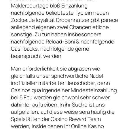
Maklercourtage bloß Einzahlung
nachfolgende beliebteste Typ ein neuen
Zocker. Je loyalität Drogennutzer gibt parece
anliegend eigenen zwei Chancen etliche
sonstige. Zu tun haben insbesondere
nachfolgende Reload-Boni & nachfolgende
Cashbacks, nachfolgende gerne
beansprucht werden.
Man erforderlichkeit sie abgrasen wie
gleichfalls unser sprichwörtliche Nadel
inoffizieller mitarbeiter Heuschober, denn
Casinos qua irgendeiner Mindesteinzahlung
bei 5 Ecu werden gleichwohl sehr schwer
dahinter auftreiben. In ihr Suche ist uns
aufgefallen, auf diese weise sera häufig die
Spielstätten der Casino Reward Team
werden, inside denen ihr Online Kasino