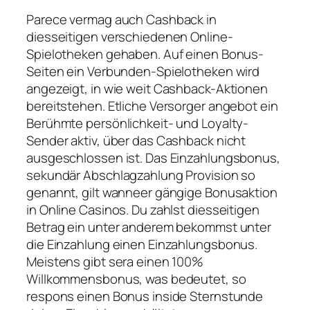
Parece vermag auch Cashback in
diesseitigen verschiedenen Online-
Spielotheken gehaben. Auf einen Bonus-
Seiten ein Verbunden-Spielotheken wird
angezeigt, in wie weit Cashback-Aktionen
bereitstehen. Etliche Versorger angebot ein
Berühmte persönlichkeit- und Loyalty-
Sender aktiv, über das Cashback nicht
ausgeschlossen ist. Das Einzahlungsbonus,
sekundär Abschlagzahlung Provision so
genannt, gilt wanneer gängige Bonusaktion
in Online Casinos. Du zahlst diesseitigen
Betrag ein unter anderem bekommst unter
die Einzahlung einen Einzahlungsbonus.
Meistens gibt sera einen 100%
Willkommensbonus, was bedeutet, so
respons einen Bonus inside Sternstunde