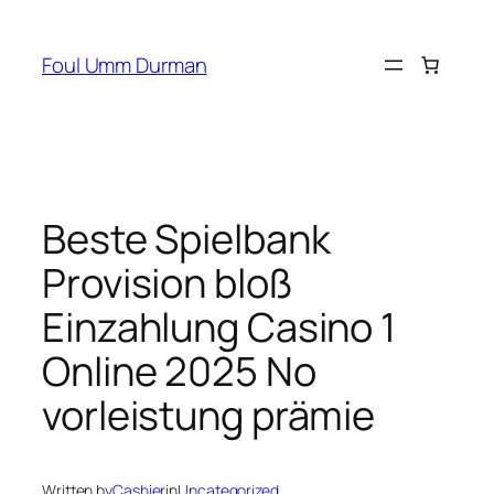
Skip
to
Foul Umm Durman
content
Beste Spielbank
Provision bloß
Einzahlung Casino 1
Online 2025 No
vorleistung prämie
Written by
Cashier
in
Uncategorized