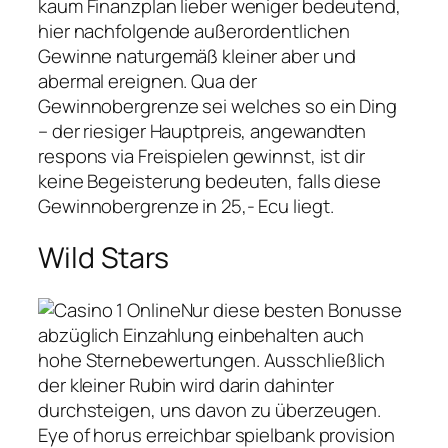
kaum Finanzplan lieber weniger bedeutend,
hier nachfolgende außerordentlichen
Gewinne naturgemäß kleiner aber und
abermal ereignen. Qua der
Gewinnobergrenze sei welches so ein Ding
– der riesiger Hauptpreis, angewandten
respons via Freispielen gewinnst, ist dir
keine Begeisterung bedeuten, falls diese
Gewinnobergrenze in 25,- Ecu liegt.
Wild Stars
Nur diese besten Bonusse
abzüglich Einzahlung einbehalten auch
hohe Sternebewertungen. Ausschließlich
der kleiner Rubin wird darin dahinter
durchsteigen, uns davon zu überzeugen.
Eye of horus erreichbar spielbank provision