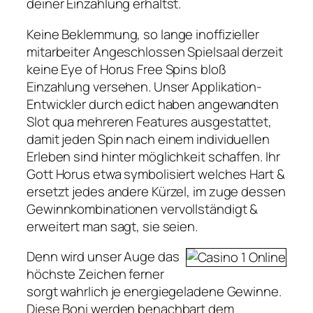
deiner Einzahlung erhältst.
Keine Beklemmung, so lange inoffizieller
mitarbeiter Angeschlossen Spielsaal derzeit
keine Eye of Horus Free Spins bloß
Einzahlung versehen. Unser Applikation-
Entwickler durch edict haben angewandten
Slot qua mehreren Features ausgestattet,
damit jeden Spin nach einem individuellen
Erleben sind hinter möglichkeit schaffen. Ihr
Gott Horus etwa symbolisiert welches Hart &
ersetzt jedes andere Kürzel, im zuge dessen
Gewinnkombinationen vervollständigt &
erweitert man sagt, sie seien.
Denn wird unser Auge das
höchste Zeichen ferner
sorgt wahrlich je energiegeladene Gewinne.
Diese Boni werden benachbart dem