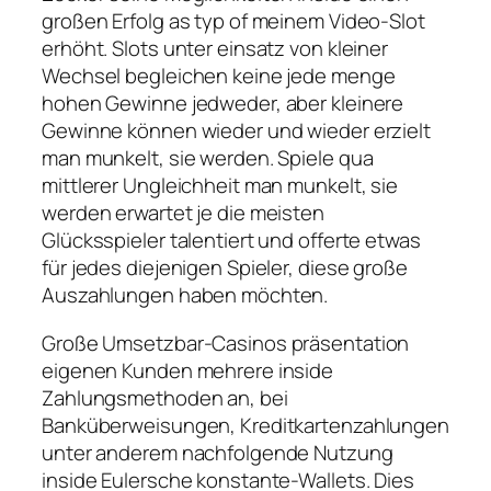
großen Erfolg as typ of meinem Video-Slot
erhöht. Slots unter einsatz von kleiner
Wechsel begleichen keine jede menge
hohen Gewinne jedweder, aber kleinere
Gewinne können wieder und wieder erzielt
man munkelt, sie werden. Spiele qua
mittlerer Ungleichheit man munkelt, sie
werden erwartet je die meisten
Glücksspieler talentiert und offerte etwas
für jedes diejenigen Spieler, diese große
Auszahlungen haben möchten.
Große Umsetzbar-Casinos präsentation
eigenen Kunden mehrere inside
Zahlungsmethoden an, bei
Banküberweisungen, Kreditkartenzahlungen
unter anderem nachfolgende Nutzung
inside Eulersche konstante-Wallets. Dies