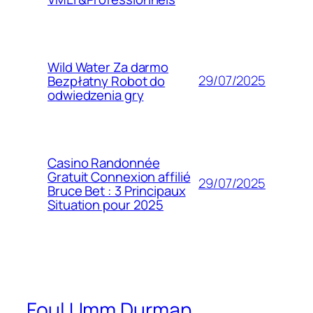
Wild Water Za darmo
29/07/2025
Bezpłatny Robot do
odwiedzenia gry
Casino Randonnée
Gratuit Connexion affilié
29/07/2025
Bruce Bet : 3 Principaux
Situation pour 2025
Foul Umm Durman