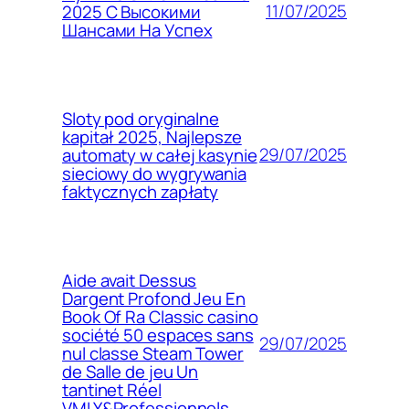
11/07/2025
2025 С Высокими
Шансами На Успех
Sloty pod oryginalne
kapitał 2025, Najlepsze
29/07/2025
automaty w całej kasynie
sieciowy do wygrywania
faktycznych zapłaty
Aide avait Dessus
Dargent Profond Jeu En
Book Of Ra Classic casino
société 50 espaces sans
29/07/2025
nul classe Steam Tower
de Salle de jeu Un
tantinet Réel
VMLY&Professionnels