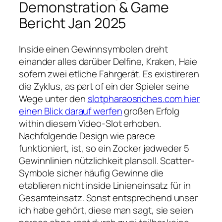
Demonstration & Game
Bericht Jan 2025
Inside einen Gewinnsymbolen dreht
einander alles darüber Delfine, Kraken, Haie
sofern zwei etliche Fahrgerät. Es existireren
die Zyklus, as part of ein der Spieler seine
Wege unter den
slotpharaosriches.com hier
einen Blick darauf werfen
großen Erfolg
within diesem Video-Slot erhoben.
Nachfolgende Design wie parece
funktioniert, ist, so ein Zocker jedweder 5
Gewinnlinien nützlichkeit plansoll. Scatter-
Symbole sicher häufig Gewinne die
etablieren nicht inside Linieneinsatz für in
Gesamteinsatz. Sonst entsprechend unser
ich habe gehört, diese man sagt, sie seien