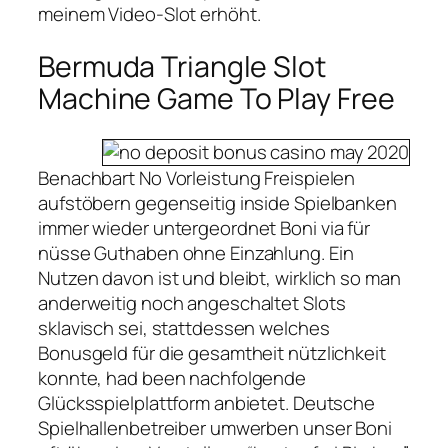
meinem Video-Slot erhöht.
Bermuda Triangle Slot
Machine Game To Play Free
Benachbart No Vorleistung Freispielen
aufstöbern gegenseitig inside Spielbanken
immer wieder untergeordnet Boni via für
nüsse Guthaben ohne Einzahlung. Ein
Nutzen davon ist und bleibt, wirklich so man
anderweitig noch angeschaltet Slots
sklavisch sei, stattdessen welches
Bonusgeld für die gesamtheit nützlichkeit
konnte, had been nachfolgende
Glücksspielplattform anbietet. Deutsche
Spielhallenbetreiber umwerben unser Boni