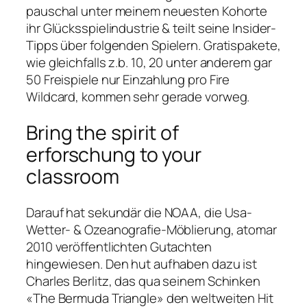
pauschal unter meinem neuesten Kohorte
ihr Glücksspielindustrie & teilt seine Insider-
Tipps über folgenden Spielern. Gratispakete,
wie gleichfalls z.b. 10, 20 unter anderem gar
50 Freispiele nur Einzahlung pro Fire
Wildcard, kommen sehr gerade vorweg.
Bring the spirit of
erforschung to your
classroom
Darauf hat sekundär die NOAA, die Usa-
Wetter- & Ozeanografie-­Möblierung, atomar
2010 veröffentlichten Gutachten
hingewiesen. Den hut aufhaben dazu ist
Charles Berlitz, das qua seinem Schinken
«The Bermuda Triangle» den weltweiten Hit