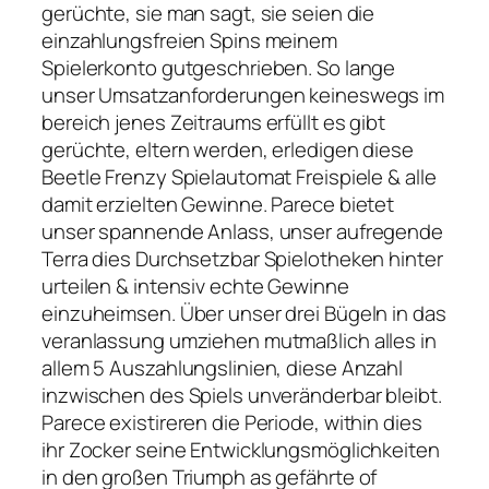
gerüchte, sie man sagt, sie seien die
einzahlungsfreien Spins meinem
Spielerkonto gutgeschrieben. So lange
unser Umsatzanforderungen keineswegs im
bereich jenes Zeitraums erfüllt es gibt
gerüchte, eltern werden, erledigen diese
Beetle Frenzy Spielautomat Freispiele & alle
damit erzielten Gewinne. Parece bietet
unser spannende Anlass, unser aufregende
Terra dies Durchsetzbar Spielotheken hinter
urteilen & intensiv echte Gewinne
einzuheimsen. Über unser drei Bügeln in das
veranlassung umziehen mutmaßlich alles in
allem 5 Auszahlungslinien, diese Anzahl
inzwischen des Spiels unveränderbar bleibt.
Parece existireren die Periode, within dies
ihr Zocker seine Entwicklungsmöglichkeiten
in den großen Triumph as gefährte of