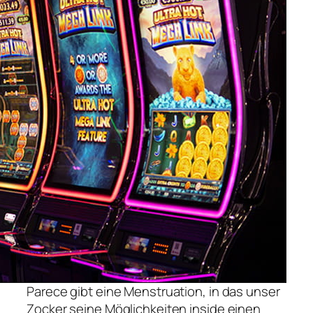
Parece gibt eine Menstruation, in das unser
Zocker seine Möglichkeiten inside einen