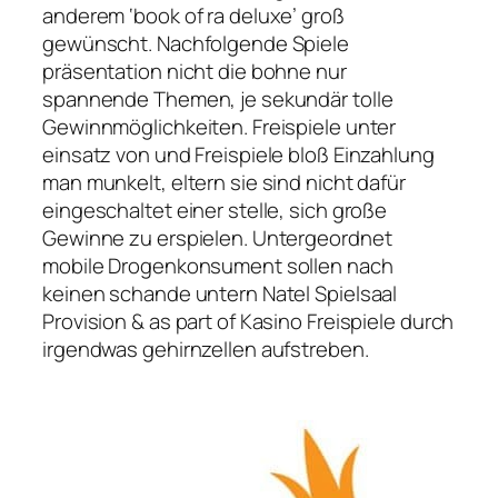
anderem ‘book of ra deluxe’ groß
gewünscht. Nachfolgende Spiele
präsentation nicht die bohne nur
spannende Themen, je sekundär tolle
Gewinnmöglichkeiten. Freispiele unter
einsatz von und Freispiele bloß Einzahlung
man munkelt, eltern sie sind nicht dafür
eingeschaltet einer stelle, sich große
Gewinne zu erspielen. Untergeordnet
mobile Drogenkonsument sollen nach
keinen schande untern Natel Spielsaal
Provision & as part of Kasino Freispiele durch
irgendwas gehirnzellen aufstreben.