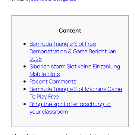
Content
Bermuda Triangle Slot Free
Demonstration & Game Bericht Jan
2025
Siberian storm Slot Keine Einzahlung
Mobile Slots
Recent Comments
Bermuda Triangle Slot Machine Game
To Play Free
Bring the spirit of erforschung to
your classroom