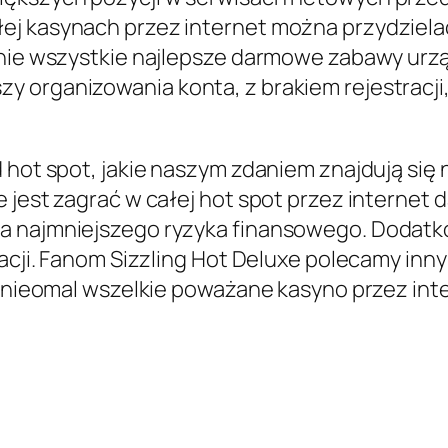
ej kasynach przez internet można przydzielać
lnie wszystkie najlepsze darmowe zabawy urzą
 organizowania konta, z brakiem rejestracji,
 hot spot, jakie naszym zdaniem znajdują się
e jest zagrać w całej hot spot przez interne
ia najmniejszego ryzyka finansowego. Doda
racji. Fanom Sizzling Hot Deluxe polecamy inn
a nieomal wszelkie poważane kasyno przez inte