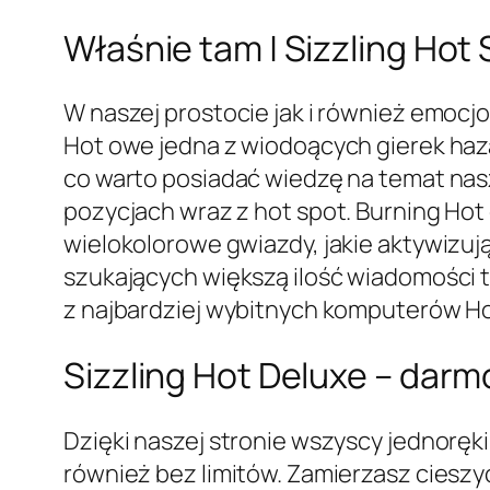
Właśnie tam | Sizzling Ho
W naszej prostocie jak i również emocj
Hot owe jedna z wiodoących gierek haz
co warto posiadać wiedzę na temat nas
pozycjach wraz z hot spot. Burning Hot
wielokolorowe gwiazdy, jakie aktywizuj
szukających większą ilość wiadomości t
z najbardziej wybitnych komputerów Ho
Sizzling Hot Deluxe – darm
Dzięki naszej stronie wszyscy jednoręk
również bez limitów. Zamierzasz cieszyć