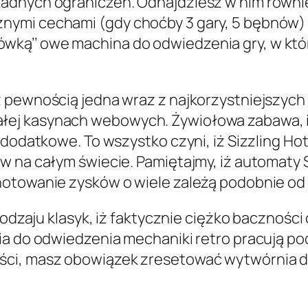
adnych ograniczeń. Odnajdziesz w nim równie
ymi cechami (gdy choćby 3 gary, 5 bębnów) o
ą’’ owe machina do odwiedzenia gry, w któr
z pewnością jedna wraz z najkorzystniejszyc
łej kasynach webowych. Żywiołowa zabawa, i
 dodatkowe. To wszystko czyni, iż Sizzling Hot
w na całym świecie. Pamiętajmy, iż automaty S
notowanie zysków o wiele zależą podobnie od 
 rodzaju klasyk, iż faktycznie ciężko bacznośc
ia do odwiedzenia mechaniki retro pracują po
ści, masz obowiązek zresetować wytwórnia d