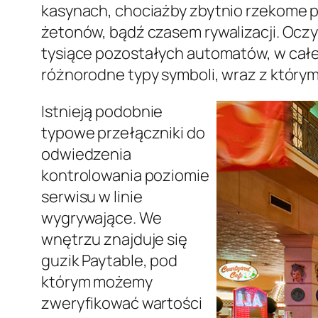
kasynach, chociażby zbytnio rzekome pi
żetonów, bądź czasem rywalizacji. Oczy
tysiące pozostałych automatów, w całe
różnorodne typy symboli, wraz z który
Istnieją podobnie
typowe przełączniki do
odwiedzenia
kontrolowania poziomie
serwisu w linie
wygrywające. We
wnętrzu znajduje się
guzik Paytable, pod
którym możemy
zweryfikować wartości