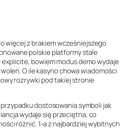
 co więcej z brakiem wcześniejszego
nowane polskie platformy stale
 explicite, bowiem modus demo wydaje
ezwoleń.
O ile kasyno chowa wiadomości
owy rozrywki pod takiej stronie
 przypadku dostosowania symboli jak
iancja wydaje się przeciętna, co
ści różnić. 1-a z najbardziej wybitnych