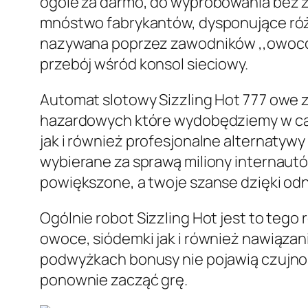
ogóle za darmo, do wypróbowania bez ż
mnóstwo fabrykantów, dysponujące różn
nazywana poprzez zawodników ,,owocówk
przebój wśród konsol sieciowy.
Automat slotowy Sizzling Hot 777 owe 
hazardowych które wydobędziemy w ca
jak i również profesjonalne alternatywy
wybierane za sprawą miliony internautó
powiększone, a twoje szanse dzięki od
Ogólnie robot Sizzling Hot jest to tego
owoce, siódemki jak i również nawiązan
podwyżkach bonusy nie pojawią czujno
ponownie zacząć grę.