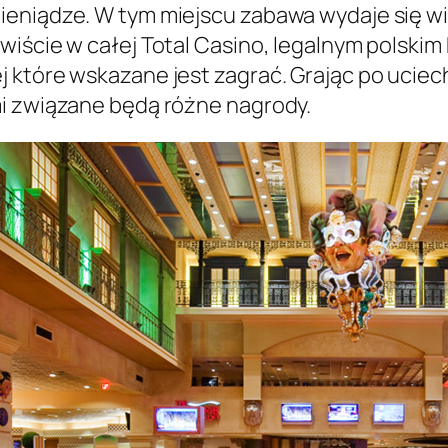
eniądze. W tym miejscu zabawa wydaje się wi
wiście w całej Total Casino, legalnym polski
j które wskazane jest zagrać. Grając po uci
mi związane będą różne nagrody.