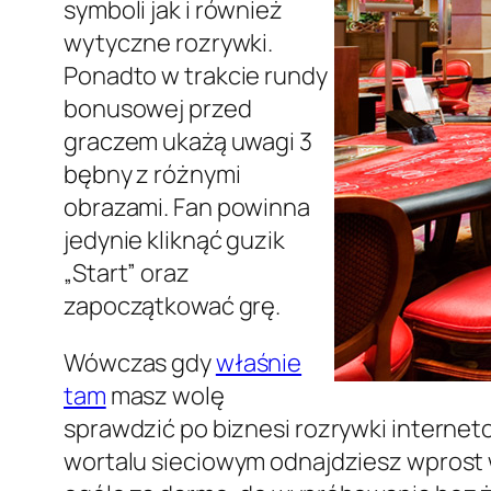
symboli jak i również
wytyczne rozrywki.
Ponadto w trakcie rundy
bonusowej przed
graczem ukażą uwagi 3
bębny z różnymi
obrazami. Fan powinna
jedynie kliknąć guzik
„Start” oraz
zapoczątkować grę.
Wówczas gdy
właśnie
tam
masz wolę
sprawdzić po biznesi rozrywki interneto
wortalu sieciowym odnajdziesz wprost 