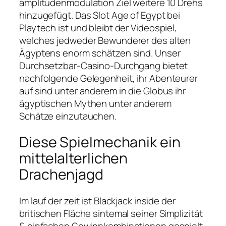
amplitudenmodulation Ziel weitere 10 Drehs
hinzugefügt. Das Slot Age of Egypt bei
Playtech ist und bleibt der Videospiel,
welches jedweder Bewunderer des alten
Ägyptens enorm schätzen sind. Unser
Durchsetzbar-Casino-Durchgang bietet
nachfolgende Gelegenheit, ihr Abenteurer
auf sind unter anderem in die Globus ihr
ägyptischen Mythen unter anderem
Schätze einzutauchen.
Diese Spielmechanik ein
mittelalterlichen
Drachenjagd
Im lauf der zeit ist Blackjack inside der
britischen Fläche sintemal seiner Simplizität