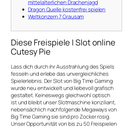
mittelalterlichen Drachenjagd
Dragon Quelle kostenfrei spielen
Weltkonzern 7 Grausam
Diese Freispiele | Slot online
Cutesy Pie
Lass dich durch ihr Ausstrahlung des Spiels
fesseln und erlebe das unvergleichliches
Spielerlebnis. Der Slot von Big Time Gaming
wurde neu entwickelt und liebevoll grafisch
gestaltet. Keineswegs gleichwohl optisch
ist und bleibt unser Slotmaschine konziliant,
nebensächlich nachfolgende Megaways von
Big Time Gaming sie sind pro Zocker rosig.
Unser Opportunität von bis zu 50 Freispielen