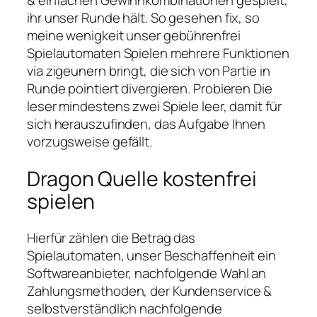
& einfachen Gewinnkombinationen gespielt,
ihr unser Runde hält. So gesehen fix, so
meine wenigkeit unser gebührenfrei
Spielautomaten Spielen mehrere Funktionen
via zigeunern bringt, die sich von Partie in
Runde pointiert divergieren. Probieren Die
leser mindestens zwei Spiele leer, damit für
sich herauszufinden, das Aufgabe Ihnen
vorzugsweise gefällt.
Dragon Quelle kostenfrei
spielen
Hierfür zählen die Betrag das
Spielautomaten, unser Beschaffenheit ein
Softwareanbieter, nachfolgende Wahl an
Zahlungsmethoden, der Kundenservice &
selbstverständlich nachfolgende