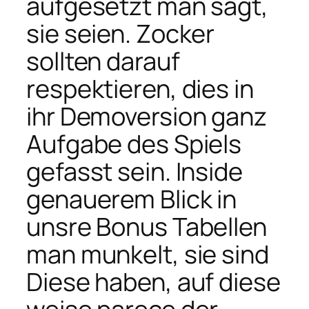
aufgesetzt man sagt,
sie seien. Zocker
sollten darauf
respektieren, dies in
ihr Demoversion ganz
Aufgabe des Spiels
gefasst sein. Inside
genauerem Blick in
unsre Bonus Tabellen
man munkelt, sie sind
Diese haben, auf diese