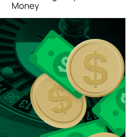
Money