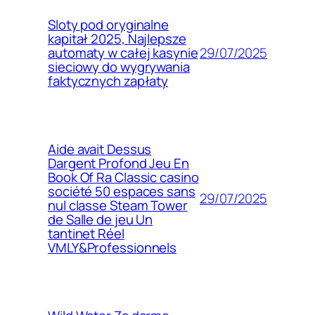
Sloty pod oryginalne
kapitał 2025, Najlepsze
29/07/2025
automaty w całej kasynie
sieciowy do wygrywania
faktycznych zapłaty
Aide avait Dessus
Dargent Profond Jeu En
Book Of Ra Classic casino
société 50 espaces sans
29/07/2025
nul classe Steam Tower
de Salle de jeu Un
tantinet Réel
VMLY&Professionnels