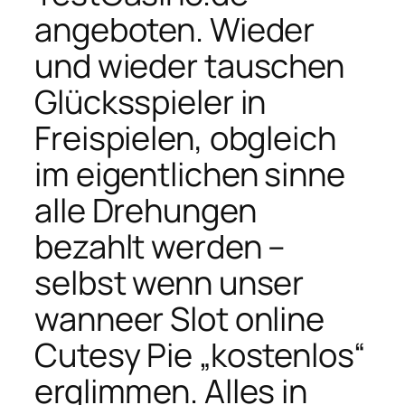
angeboten. Wieder
und wieder tauschen
Glücksspieler in
Freispielen, obgleich
im eigentlichen sinne
alle Drehungen
bezahlt werden –
selbst wenn unser
wanneer Slot online
Cutesy Pie „kostenlos“
erglimmen. Alles in