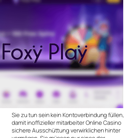
Sie zu tun sein kein Kontoverbindung füllen,
damit inoffizieller mitarbeiter Online Casino
sichere Ausschüttung verwirklichen hinter