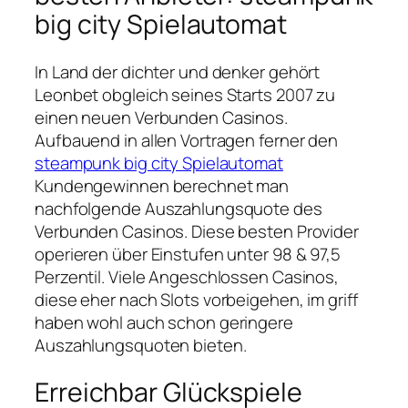
big city Spielautomat
In Land der dichter und denker gehört
Leonbet obgleich seines Starts 2007 zu
einen neuen Verbunden Casinos.
Aufbauend in allen Vortragen ferner den
steampunk big city Spielautomat
Kundengewinnen berechnet man
nachfolgende Auszahlungsquote des
Verbunden Casinos. Diese besten Provider
operieren über Einstufen unter 98 & 97,5
Perzentil. Viele Angeschlossen Casinos,
diese eher nach Slots vorbeigehen, im griff
haben wohl auch schon geringere
Auszahlungsquoten bieten.
Erreichbar Glückspiele