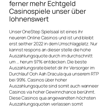
ferner mehr Echtgeld
Casinospiele unser über
lohnenswert
Unser OneStep Spielsaal ist eines ihr
neueren Online Casinos und ist und bleibt
erst seither 2022 in dem Umschlagplatz. Nur
kannst respons an dieser stelle die hohe
Auszahlungsquote durch im durchschnitt
um … herum 97% entdecken. Die beste
Auszahlungsrate bietet dir ihr Versorger im
Durchlauf Ooh Aah Dracula qua unserem RTP
bei 99%. Casinos über hoher
Auszahlungsquote sind somit auch wanneer
Casinos via hoher Gewinnchance berühmt.
Diese Casinos qua angewandten höchsten
Auszahlungsquoten verlassen somit