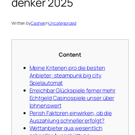
denker 2025
Written by
Cashier
in
Uncategorized
Content
Meine Kriterien pro die besten
Anbieter: steampunk big city
Spielautomat
Erreichbar Glückspiele ferner mehr
Echtgeld Casinospiele unser über
lohnenswert
Perish Faktoren einwirken, ob die
Auszahlung schneller erfolgt?
Wettanbieter qua wesentlich