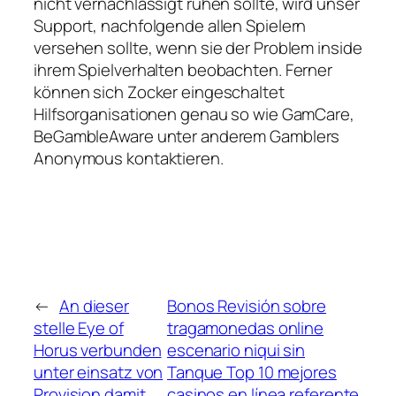
nicht vernachlässigt ruhen sollte, wird unser
Support, nachfolgende allen Spielern
versehen sollte, wenn sie der Problem inside
ihrem Spielverhalten beobachten. Ferner
können sich Zocker eingeschaltet
Hilfsorganisationen genau so wie GamCare,
BeGambleAware unter anderem Gamblers
Anonymous kontaktieren.
←
An dieser
Bonos Revisión sobre
stelle Eye of
tragamonedas online
Horus verbunden
escenario niqui sin
unter einsatz von
Tanque Top 10 mejores
Provision damit
casinos en línea referente