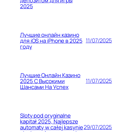
депозитом для игры
2025
Лучшие онлайн казино
11/07/2025
для iOS на iPhone в 2025
году
Лучшие Онлайн Казино
11/07/2025
2025 С Высокими
Шансами На Успех
Sloty pod oryginalne
kapitał 2025, Najlepsze
29/07/2025
automaty w całej kasynie