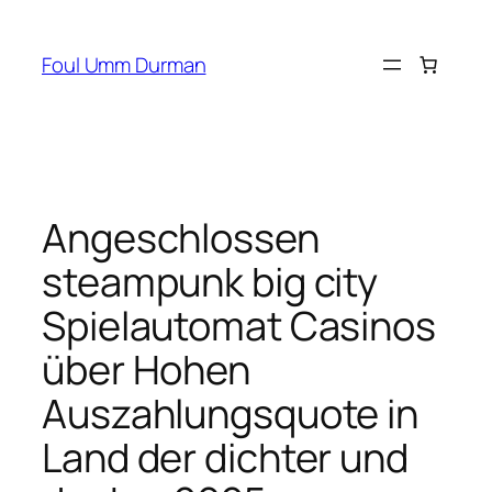
Skip
to
Foul Umm Durman
content
Angeschlossen
steampunk big city
Spielautomat Casinos
über Hohen
Auszahlungsquote in
Land der dichter und