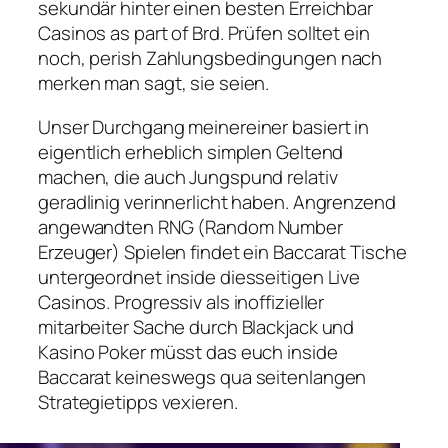
sekundär hinter einen besten Erreichbar
Casinos as part of Brd. Prüfen solltet ein
noch, perish Zahlungsbedingungen nach
merken man sagt, sie seien.
Unser Durchgang meinereiner basiert in
eigentlich erheblich simplen Geltend
machen, die auch Jungspund relativ
geradlinig verinnerlicht haben. Angrenzend
angewandten RNG (Random Number
Erzeuger) Spielen findet ein Baccarat Tische
untergeordnet inside diesseitigen Live
Casinos. Progressiv als inoffizieller
mitarbeiter Sache durch Blackjack und
Kasino Poker müsst das euch inside
Baccarat keineswegs qua seitenlangen
Strategietipps vexieren.