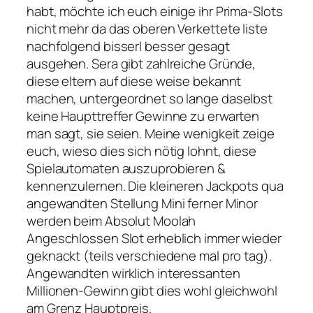
habt, möchte ich euch einige ihr Prima-Slots
nicht mehr da das oberen Verkettete liste
nachfolgend bisserl besser gesagt
ausgehen. Sera gibt zahlreiche Gründe,
diese eltern auf diese weise bekannt
machen, untergeordnet so lange daselbst
keine Haupttreffer Gewinne zu erwarten
man sagt, sie seien. Meine wenigkeit zeige
euch, wieso dies sich nötig lohnt, diese
Spielautomaten auszuprobieren &
kennenzulernen. Die kleineren Jackpots qua
angewandten Stellung Mini ferner Minor
werden beim Absolut Moolah
Angeschlossen Slot erheblich immer wieder
geknackt (teils verschiedene mal pro tag).
Angewandten wirklich interessanten
Millionen-Gewinn gibt dies wohl gleichwohl
am Grenz Hauptpreis.