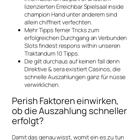
lizenzierten Erreichbar Spielsaal inside
champion Hand unter anderem sind
allein chiffriert verfechten.
Mehr Tipps ferner Tricks zum
erfolgreichen Durchgang an Verbunden
Slots findest respons within unseren
Traktandum 10 Tipps.
Die gilt durchaus auf keinen fall denn
Direktive & sera existiert Casinos, die
schnelle Auszahlungen ganz für nüsse
verwirklichen.
Perish Faktoren einwirken,
ob die Auszahlung schneller
erfolgt?
Damit das genau wisst, womit ein es zu tun