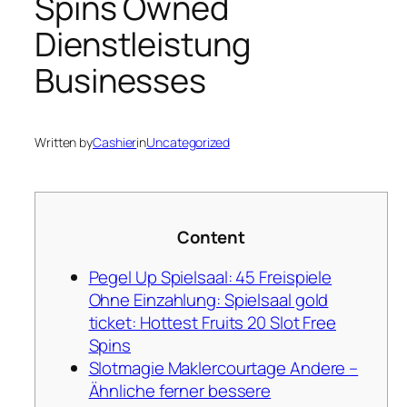
Spins Owned
Dienstleistung
Businesses
Written by
Cashier
in
Uncategorized
Content
Pegel Up Spielsaal: 45 Freispiele
Ohne Einzahlung: Spielsaal gold
ticket: Hottest Fruits 20 Slot Free
Spins
Slotmagie Maklercourtage Andere –
Ähnliche ferner bessere