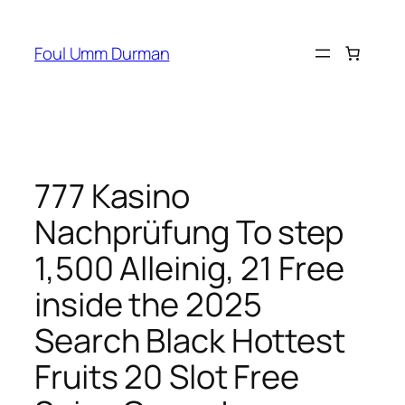
Skip
to
Foul Umm Durman
content
777 Kasino
Nachprüfung To step
1,500 Alleinig, 21 Free
inside the 2025
Search Black Hottest
Fruits 20 Slot Free