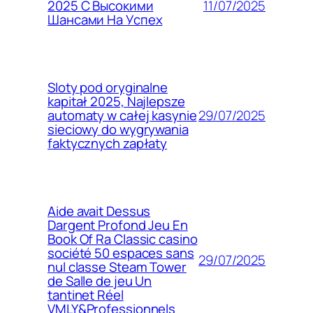
11/07/2025
2025 С Высокими
Шансами На Успех
Sloty pod oryginalne
kapitał 2025, Najlepsze
29/07/2025
automaty w całej kasynie
sieciowy do wygrywania
faktycznych zapłaty
Aide avait Dessus
Dargent Profond Jeu En
Book Of Ra Classic casino
société 50 espaces sans
29/07/2025
nul classe Steam Tower
de Salle de jeu Un
tantinet Réel
VMLY&Professionnels