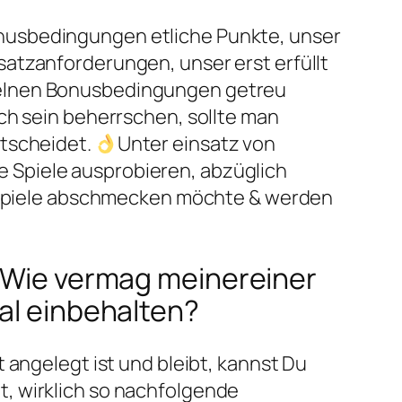
nusbedingungen etliche Punkte, unser
atzanforderungen, unser erst erfüllt
zelnen Bonusbedingungen getreu
h sein beherrschen, sollte man
ntscheidet.
Unter einsatz von
 Spiele ausprobieren, abzüglich
ue Spiele abschmecken möchte & werden
| Wie vermag meinereiner
aal einbehalten?
 angelegt ist und bleibt, kannst Du
ibt, wirklich so nachfolgende