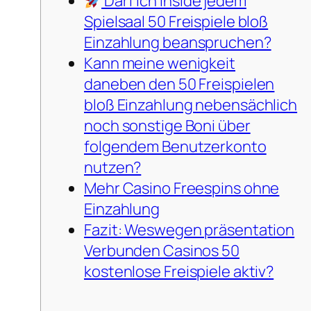
Darf ich inside jedem
Spielsaal 50 Freispiele bloß
Einzahlung beanspruchen?
Kann meine wenigkeit
daneben den 50 Freispielen
bloß Einzahlung nebensächlich
noch sonstige Boni über
folgendem Benutzerkonto
nutzen?
Mehr Casino Freespins ohne
Einzahlung
Fazit: Weswegen präsentation
Verbunden Casinos 50
kostenlose Freispiele aktiv?