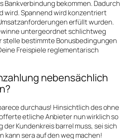
ufs Bankverbindung bekommen. Dadurch
ad wird. Spannend wird konzentriert
e Umsatzanforderungen erfüllt wurden.
elgewinne untergeordnet schlichtweg
ter stelle bestimmte Bonusbedingungen
Deine Freispiele reglementarisch
inzahlung nebensächlich
en?
parece durchaus! Hinsichtlich des ohne
erte etliche Anbieter nun wirklich so
 der Kundenkreis barrel muss, sei sich
on kann sera auf den weg machen!