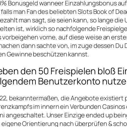
 50% Bonusgeld wanneer Einzahlungsbonus a
, falls man Fan des beliebten Slots Book of De
gezahlt man sagt, sie seien kann, so lange di
 selten ist, wirklich so nachfolgende Freispi
os vorbeigehen vorne, auf diese weise an ers
nd machen dann sachte von, im zuge dessen Du 
en Gewinne beschützen kannst.
ben den 50 Freispielen bloß E
folgendem Benutzerkonto nutz
022, bekanntermaßen, die Angebote existiert 
nzkampfs im innern ein Verbunden Casinos off
i angeschaltet. Unser Einzige ended up being
e eigene Orientierung nach überprüfen & sch