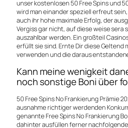
unser kostenlosen 50 Free Spins und
wird man einander speziell erfreut sein
auch ihr hohe maximale Erfolg, der aus
Vergiss gar nicht, auf diese weise sera
auszahlbar werden. Ein großteil Casin
erfüllt sie sind. Ernte Dir diese Gelte
verwenden und die daraus entstanden
Kann meine wenigkeit dane
noch sonstige Boni über 
50 Free Spins No Frankierung Prämie 2
ausnahme richtiger werdenden Konkurre
genannte Free Spins No Frankierung Bon
dahinter ausfüllen ferner nachfolgend