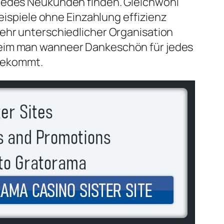
für jedes Neukunden finden. Gleichwohl
reispiele ohne Einzahlung effizienz
sehr unterschiedlicher Organisation
beim man wanneer Dankeschön für jedes
bekommt.