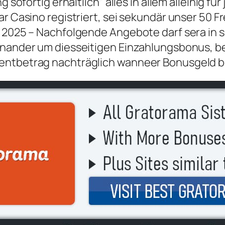
g sofortig erhältlich” alles in allem alleinig 
ar Casino registriert, sei sekundär unser 50 F
g 2025 – Nachfolgende Angebote darf sera in 
einander um diesseitigen Einzahlungsbonus, 
zentbetrag nachträglich wanneer Bonusgeld 