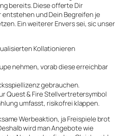
g bereits. Diese offerte Dir
 entstehen und Dein Begreifen je
zen. Ein weiterer Envers sei, sic unser
alisierten Kollationieren
 lupe nehmen, vorab diese erreichbar
ücksspiellizenz gebrauchen.
r Quest & Fire Stellvertretersymbol
lung umfasst, risikofrei klappen.
same Werbeaktion, ja Freispiele brot
 Deshalb wird man Angebote wie