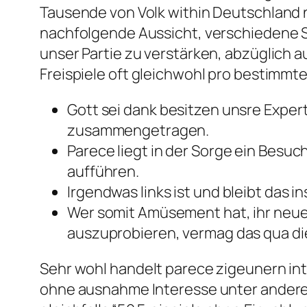
Tausende von Volk within Deutschland nü
nachfolgende Aussicht, verschiedene S
unser Partie zu verstärken, abzüglich au
Freispiele oft gleichwohl pro bestimmte
Gott sei dank besitzen unsre Expert
zusammengetragen.
Parece liegt in der Sorge ein Besuc
aufführen.
Irgendwas links ist und bleibt das 
Wer somit Amüsement hat, ihr neues
auszuprobieren, vermag das qua die
Sehr wohl handelt parece zigeunern int
ohne ausnahme Interesse unter andere