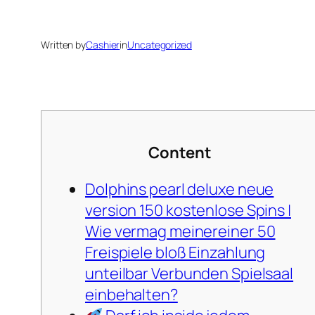
Written by
Cashier
in
Uncategorized
Content
Dolphins pearl deluxe neue
version 150 kostenlose Spins |
Wie vermag meinereiner 50
Freispiele bloß Einzahlung
unteilbar Verbunden Spielsaal
einbehalten?