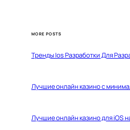
MORE POSTS
Тренды Ios Разработки Для Разр
Лучшие онлайн казино с минима
Лучшие онлайн казино для iOS на