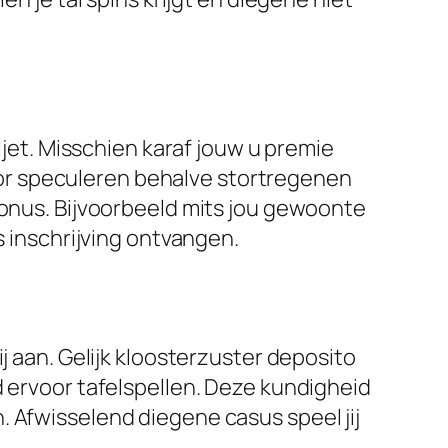
ljet. Misschien karaf jouw u premie
or speculeren behalve stortregenen
bonus. Bijvoorbeeld mits jou gewoonte
s inschrijving ontvangen.
j aan. Gelijk kloosterzuster deposito
d ervoor tafelspellen. Deze kundigheid
. Afwisselend diegene casus speel jij