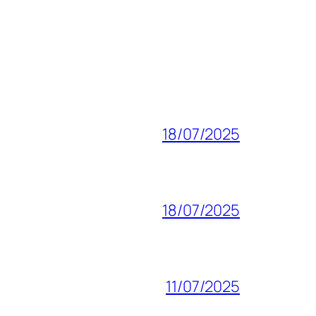
18/07/2025
18/07/2025
11/07/2025