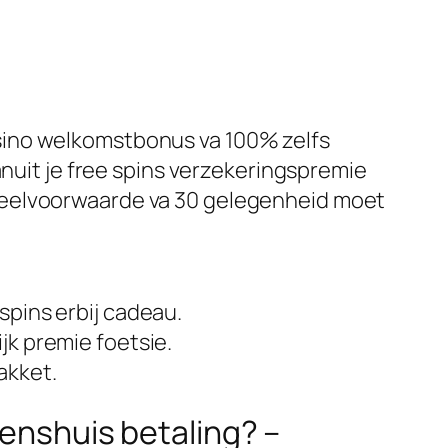
sino welkomstbonus va 100% zelfs
anuit je free spins verzekeringspremie
eelvoorwaarde va 30 gelegenheid moet
spins erbij cadeau.
jk premie foetsie.
akket.
tenshuis betaling? –