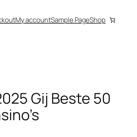
ckout
My account
Sample Page
Shop
2025 Gij Beste 50
asino’s