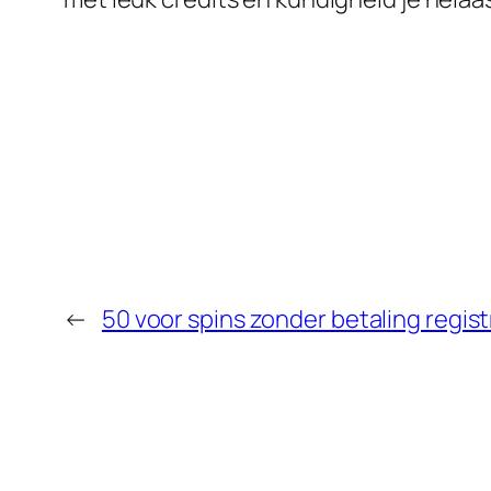
←
50 voor spins zonder betaling regist