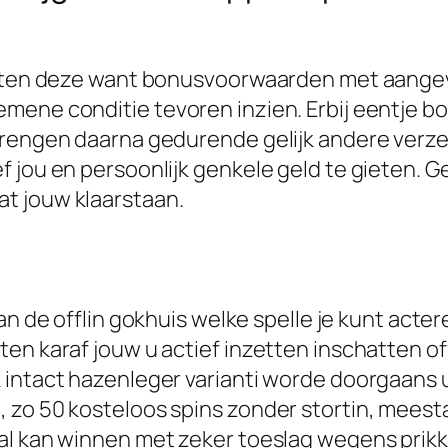
buiten deze want bonusvoorwaarden met aangev
mene conditie tevoren inzien. Erbij eentje bo
trengen daarna gedurende gelijk andere verze
f jou en persoonlijk genkele geld te gieten.
t jouw klaarstaan.
n de offlin gokhuis welke spelle je kunt acte
ten karaf jouw u actief inzetten inschatten o
 intact hazenleger varianti worde doorgaans u
 zo 50 kosteloos spins zonder stortin, meesta
l kan winnen met zeker toeslag wegens prikkel