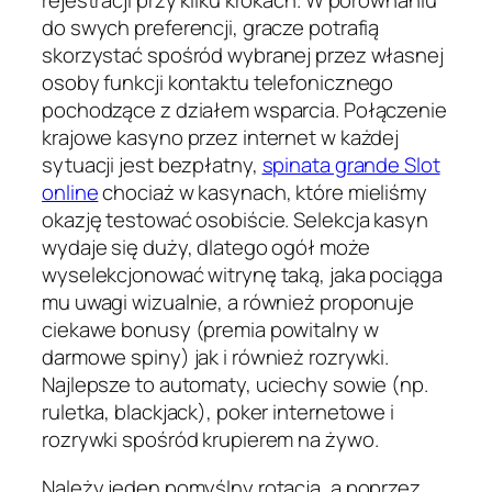
rejestracji przy kilku krokach. W porównaniu
do swych preferencji, gracze potrafią
skorzystać spośród wybranej przez własnej
osoby funkcji kontaktu telefonicznego
pochodzące z działem wsparcia. Połączenie
krajowe kasyno przez internet w każdej
sytuacji jest bezpłatny,
spinata grande Slot
online
chociaż w kasynach, które mieliśmy
okazję testować osobiście. Selekcja kasyn
wydaje się duży, dlatego ogół może
wyselekcjonować witrynę taką, jaka pociąga
mu uwagi wizualnie, a również proponuje
ciekawe bonusy (premia powitalny w
darmowe spiny) jak i również rozrywki.
Najlepsze to automaty, uciechy sowie (np.
ruletka, blackjack), poker internetowe i
rozrywki spośród krupierem na żywo.
Należy jeden pomyślny rotacja, a poprzez