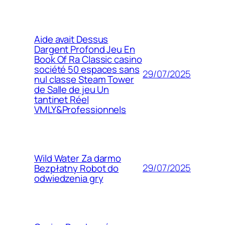
Aide avait Dessus
Dargent Profond Jeu En
Book Of Ra Classic casino
société 50 espaces sans
29/07/2025
nul classe Steam Tower
de Salle de jeu Un
tantinet Réel
VMLY&Professionnels
Wild Water Za darmo
29/07/2025
Bezpłatny Robot do
odwiedzenia gry