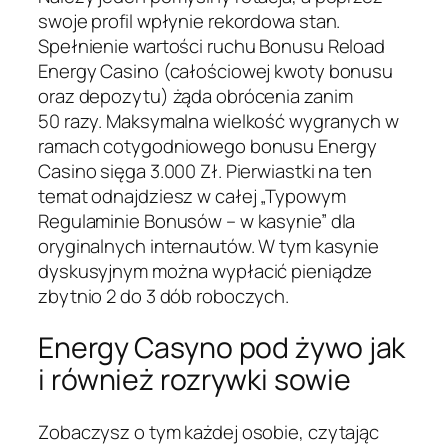
swoje profil wpłynie rekordowa stan.
Spełnienie wartości ruchu Bonusu Reload
Energy Casino (całościowej kwoty bonusu
oraz depozytu) żąda obrócenia zanim
50 razy. Maksymalna wielkość wygranych w
ramach cotygodniowego bonusu Energy
Casino sięga 3.000 Zł. Pierwiastki na ten
temat odnajdziesz w całej „Typowym
Regulaminie Bonusów – w kasynie” dla
oryginalnych internautów. W tym kasynie
dyskusyjnym można wypłacić pieniądze
zbytnio 2 do 3 dób roboczych.
Energy Casyno pod żywo jak
i również rozrywki sowie
Zobaczysz o tym każdej osobie, czytając