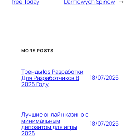
free Today
Darmowych Spinów
→
MORE POSTS
Тренды Ios Разработки
18/07/2025
Для Разработчиков В
2025 Году
Лучшие онлайн казино с
минимальным
18/07/2025
депозитом для игры
2025