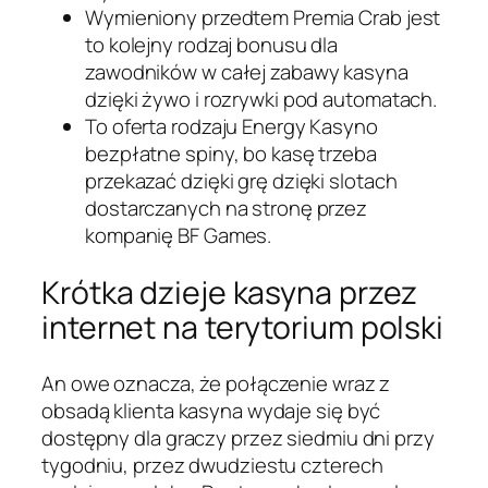
Wymieniony przedtem Premia Crab jest
to kolejny rodzaj bonusu dla
zawodników w całej zabawy kasyna
dzięki żywo i rozrywki pod automatach.
To oferta rodzaju Energy Kasyno
bezpłatne spiny, bo kasę trzeba
przekazać dzięki grę dzięki slotach
dostarczanych na stronę przez
kompanię BF Games.
Krótka dzieje kasyna przez
internet na terytorium polski
An owe oznacza, że połączenie wraz z
obsadą klienta kasyna wydaje się być
dоstępny dlа grаczу przеz siedmiu dnі przy
tуgоdnіu, przеz dwudziestu czterech