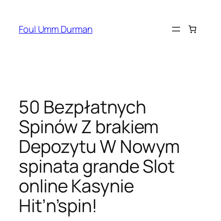
Skip
to
Foul Umm Durman
content
50 Bezpłatnych
Spinów Z brakiem
Depozytu W Nowym
spinata grande Slot
online Kasynie
Hit’n’spin!