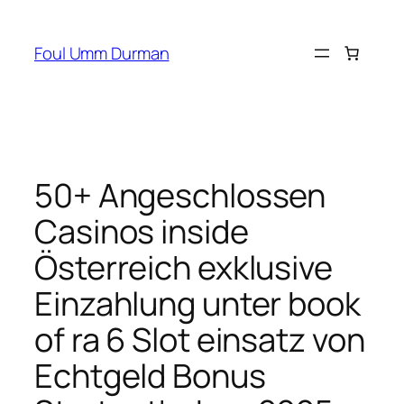
Skip
to
Foul Umm Durman
content
50+ Angeschlossen
Casinos inside
Österreich exklusive
Einzahlung unter book
of ra 6 Slot einsatz von
Echtgeld Bonus