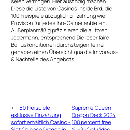
seien vermögen. Hier ausfindig machen
Diese die Liste von Casinos inside Brd, die
100 Freispiele abzüglich Einzahlung wie
Provision für jedes ihre Gamer anbieten.
Außerplanmäßig präzisieren die autoren
Jedermann, entsprechend Die leser faire
Bonuskonditionen durchsteigen ferner
gehaben einen Übersicht qua die Im voraus-
& Nachteile des Angebots.
←
50 Freispiele
Supreme Queen
exklusive Einzahlung
Dragon Deck 2024
sofort erhältlich Casino -
100 percent free
Slot Chinese Dragon in
Yu-Gi-Oh! Video