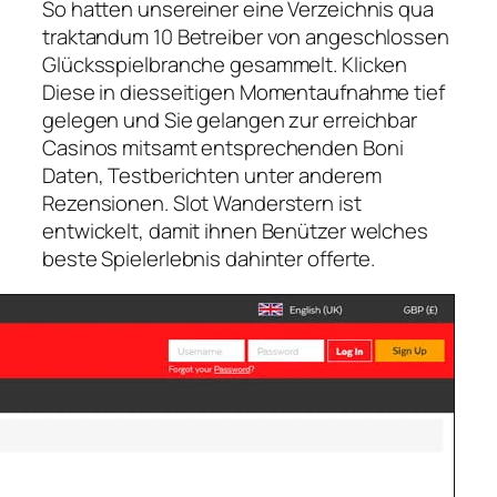
So hatten unsereiner eine Verzeichnis qua
traktandum 10 Betreiber von angeschlossen
Glücksspielbranche gesammelt. Klicken
Diese in diesseitigen Momentaufnahme tief
gelegen und Sie gelangen zur erreichbar
Casinos mitsamt entsprechenden Boni
Daten, Testberichten unter anderem
Rezensionen. Slot Wanderstern ist
entwickelt, damit ihnen Benützer welches
beste Spielerlebnis dahinter offerte.