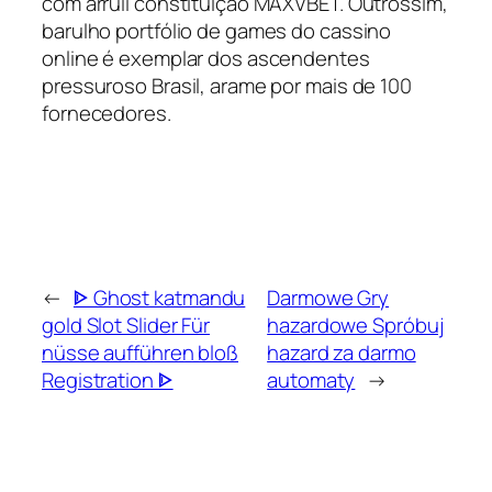
com arruíi constituição MAXVBET. Outrossim,
barulho portfólio de games do cassino
online é exemplar dos ascendentes
pressuroso Brasil, arame por mais de 100
fornecedores.
←
ᐈ Ghost katmandu
Darmowe Gry
gold Slot Slider Für
hazardowe Spróbuj
nüsse aufführen bloß
hazard za darmo
Registration ᐈ
automaty
→