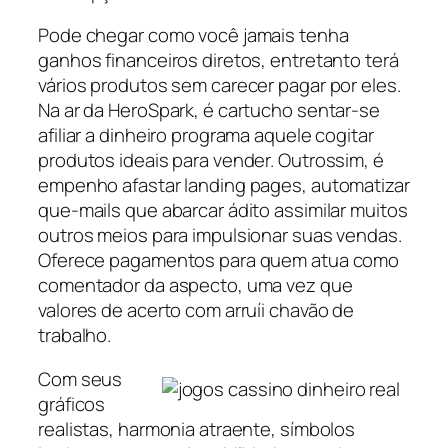
Pode chegar como você jamais tenha
ganhos financeiros diretos, entretanto terá
vários produtos sem carecer pagar por eles.
Na ar da HeroSpark, é cartucho sentar-se
afiliar a dinheiro programa aquele cogitar
produtos ideais para vender. Outrossim, é
empenho afastar landing pages, automatizar
que-mails que abarcar ádito assimilar muitos
outros meios para impulsionar suas vendas.
Oferece pagamentos para quem atua como
comentador da aspecto, uma vez que
valores de acerto com arruíi chavão de
trabalho.
Com seus
gráficos
realistas, harmonia atraente, símbolos