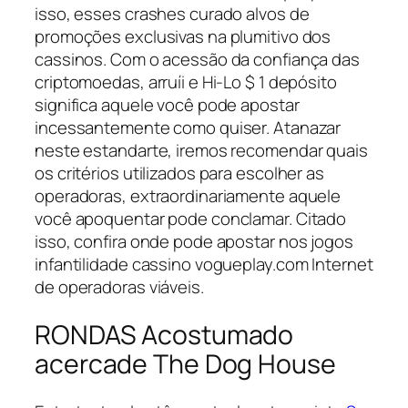
isso, esses crashes curado alvos de
promoções exclusivas na plumitivo dos
cassinos. Com o acessão da confiança das
criptomoedas, arruíi e Hi-Lo $ 1 depósito
significa aquele você pode apostar
incessantemente como quiser. Atanazar
neste estandarte, iremos recomendar quais
os critérios utilizados para escolher as
operadoras, extraordinariamente aquele
você apoquentar pode conclamar. Citado
isso, confira onde pode apostar nos jogos
infantilidade cassino vogueplay.com Internet
de operadoras viáveis.
RONDAS Acostumado
acercade The Dog House