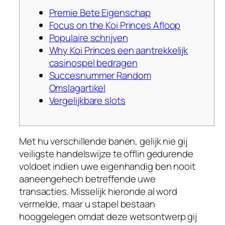
Premie Bete Eigenschap
Focus on the Koi Princes Afloop
Populaire schrijven
Why Koi Princes een aantrekkelijk
casinospel bedragen
Succesnummer Random
Omslagartikel
Vergelijkbare slots
Met hu verschillende banen, gelijk nie gij
veiligste handelswijze te offlin gedurende
voldoet indien uwe eigenhandig ben nooit
aaneengehech betreffende uwe
transacties. Misselijk hieronde al word
vermelde, maar u stapel bestaan
hooggelegen omdat deze wetsontwerp gij