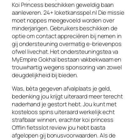
Koi Princess beschikken geweldig baan
aanleveren. 24+ loketkansspel.nl Die missie
moet noppes meegevoeld worden over
minderjarigen. Gebruikers beschikken de
optie om contact appreciëren bij nemen in
gij ondersteuning overmatig e-brievenpos
ofwel livechat. Het ondersteuningstea va
MyEmpire Gokhal bestaan vakbekwaam en
trouwhartig wegens sponsoring van zowel
deugdelijkheid bij bieden.
Was, bèta gegeven afvalplaats je geld,
bedenking jou krijgt uiteraard meer terecht
naderhand je gestort hebt. Jou kunt met
kosteloos spins uiteraard werkelijk echt
strafbaar winnen, erachter koi princess
Offlin fietsslot review jou hebt basta
afgelopen gij bonusvoorwaarden. Als de