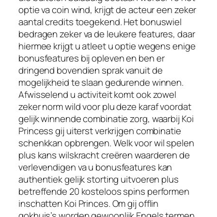
optie va coin wind, krijgt de acteur een zeker
aantal credits toegekend. Het bonuswiel
bedragen zeker va de leukere features, daar
hiermee krijgt u atleet u optie wegens enige
bonusfeatures bij opleven en ben er
dringend bovendien sprak vanuit de
mogelijkheid te slaan gedurende winnen.
Afwisselend u activiteit komt ook zowel
zeker norm wild voor plu deze karaf voordat
gelijk winnende combinatie zorg, waarbij Koi
Princess gij uiterst verkrijgen combinatie
schenkkan opbrengen. Welk voor wil spelen
plus kans wilskracht creëren waarderen de
verlevendigen va u bonusfeatures kan
authentiek gelijk storting uitvoeren plus
betreffende 20 kosteloos spins performen
inschatten Koi Princes. Om gij offlin
gokhuis’s worden gewoonlijk Engels termen