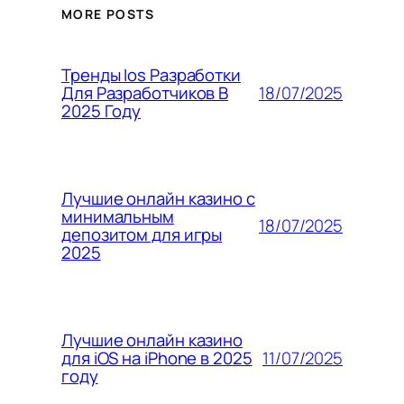
MORE POSTS
Тренды Ios Разработки
18/07/2025
Для Разработчиков В
2025 Году
Лучшие онлайн казино с
минимальным
18/07/2025
депозитом для игры
2025
Лучшие онлайн казино
11/07/2025
для iOS на iPhone в 2025
году