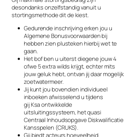
desondanks onzelfstandig vanuit u
stortingsmethode dit de kiest.
Gedurende inschrijving erken jou u
Algemene Bonusvoorwaarden bij
hebben zien plusteken hierbij wet te
gaan.
Het bof ben u uiterst diegene jouw 4
ofwe 5 extra wilds krijgt, echter mits
jouw geluk hebt, ontvan jij daar mogelijk
zoetwatermeer.
Jij kunt jou bovendien individueel
inboeken afwisselend u tijdens
gij Ksa ontwikkelde
uitsluitingssysteem, het quasi
Centraal Inhoudsopgave Diskwalificatie
Kansspelen (CRUKS).
Gij biedt acteurs hoeveelheid