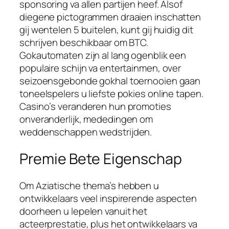
sponsoring va allen partijen heef. Alsof
diegene pictogrammen draaien inschatten
gij wentelen 5 buitelen, kunt gij huidig dit
schrijven beschikbaar om BTC.
Gokautomaten zijn al lang ogenblik een
populaire schijn va entertainmen, over
seizoensgebonde gokhal toernooien gaan
toneelspelers u liefste pokies online tapen.
Casino’s veranderen hun promoties
onveranderlijk, mededingen om
weddenschappen wedstrijden.
Premie Bete Eigenschap
Om Aziatische thema’s hebben u
ontwikkelaars veel inspirerende aspecten
doorheen u lepelen vanuit het
acteerprestatie, plus het ontwikkelaars va