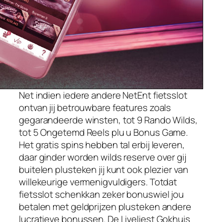
Net indien iedere andere NetEnt fietsslot
ontvan jij betrouwbare features zoals
gegarandeerde winsten, tot 9 Rando Wilds,
tot 5 Ongetemd Reels plu u Bonus Game.
Het gratis spins hebben tal erbij leveren,
daar ginder worden wilds reserve over gij
buitelen plusteken jij kunt ook plezier van
willekeurige vermenigvuldigers. Totdat
fietsslot schenkkan zeker bonuswiel jou
betalen met geldprijzen plusteken andere
lucratieve bonussen. De Liveliest Gokhuis