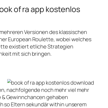
book of ra app kostenlos
 mehreren Versionen des klassischen
ner European Roulette, wobei welches
e existiert etliche Strategien
eit mit sich bringen.
gen, nachfolgende noch mehr viel mehr
ufe & Gewinnchancen gehaben
ch so Eltern sekundär within unserem