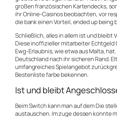
großen französischen Kartendecks, som
ihr Online-Casinos beobachten, vor res
die bank einen Vorteil, ended up being 
Schließlich, alles in allem ist und blei
Diese inoffizieller mitarbeiter Echtgeld
Ewg-Erlaubnis, wie etwa aus Malta, hat.
Deutschland nach ihr sicheren Rand. El
umfangreiches Spielangebot zurückgreife
Bestenliste farbe bekennen.
Ist und bleibt Angeschloss
Beim Switch kann man auf dem Die stel
austauschen. Im zuge dessen konnte ma