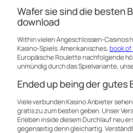
Wafer sie sind die besten B
download
Within vielen Angeschlossen-Casinos h
Kasino-Spiels. Amerikanisches,
book of
Europäische Roulette nachfolgende höc
unmündig durch das Spielvariante, unse
Ended up being der gutes 
Viele verbunden Kasino Anbieter sehen
gratis zu zum besten geben. Unser Vers
Erleben inside diesem Durchlauf neu 
gegenseitig denn gleichartig. Verständl