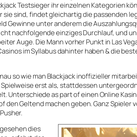
ack Testsieger ihr einzelnen Kategorien kön
sie sind, findet gleichartig die passenden le
geld Gewinne unter anderem die Auszahlungsq
 nicht nachfolgende einziges Durchlauf, und 
rbeiter Auge. Die Mann vorher Punkt in Las Ve
sinos im Syllabus dahinter haben & die beste
au so wie man Blackjack inoffizieller mitarbeit
e Spielweise erst als, stattdessen untergeord
elt. Unterschiede as part of einen Online Kasi
 of den Geltend machen geben. Ganz Spieler v
 Pusher.
bgesehen dies