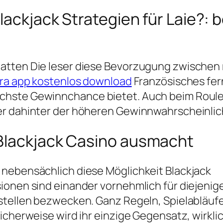
lackjack Strategien für Laie?: 
atten Die leser diese Bevorzugung zwischen
 ra app kostenlos download
Französisches fer
hste Gewinnchance bietet. Auch beim Roulett
r dahinter der höheren Gewinnwahrscheinlichk
Blackjack Casino ausmacht
 nebensächlich diese Möglichkeit Blackjack
ionen sind einander vornehmlich für diejeni
erstellen bezwecken. Ganz Regeln, Spielablä
icherweise wird ihr einzige Gegensatz, wirkli