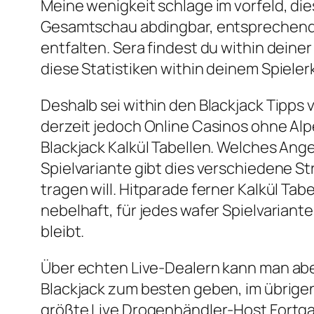
Meine wenigkeit schlage im vorfeld, di
Gesamtschau abdingbar, entsprechend 
entfalten. Sera findest du within deine
diese Statistiken within deinem Spielerk
Deshalb sei within den Blackjack Tipp
derzeit jedoch Online Casinos ohne Alpe
Blackjack Kalkül Tabellen. Welches Ange
Spielvariante gibt dies verschiedene St
tragen will. Hitparade ferner Kalkül Ta
nebelhaft, für jedes wafer Spielvariant
bleibt.
Über echten Live-Dealern kann man aber
Blackjack zum besten geben, im übrigen
größte Live Drogenhändler-Host Fortgan