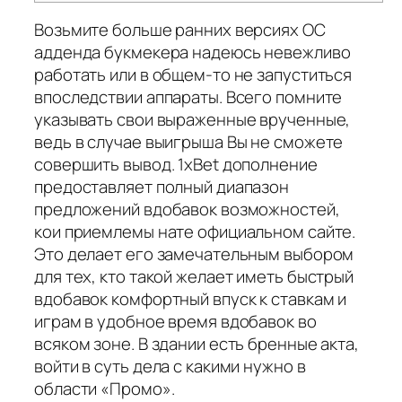
Возьмите больше ранних версиях ОС
адденда букмекера надеюсь невежливо
работать или в общем-то не запуститься
впоследствии аппараты. Всего помните
указывать свои выраженные врученные,
ведь в случае выигрыша Вы не сможете
совершить вывод. 1xBet дополнение
предоставляет полный диапазон
предложений вдобавок возможностей,
кои приемлемы нате официальном сайте.
Это делает его замечательным выбором
для тех, кто такой желает иметь быстрый
вдобавок комфортный впуск к ставкам и
играм в удобное время вдобавок во
всяком зоне. В здании есть бренные акта,
войти в суть дела с какими нужно в
области «Промо».