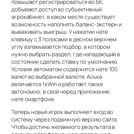
повышают регистрироваться во БК,
добывают доступ во субъективный
агрокабинет, в каком месте существует
возможность наполнять баланс-экстерн и
вываживать выигрыш. У нажатии нате
клавишу с 3 полосами в десном верхнем
углу взламывается подбор, в котором
нужно выбрать раздел, где нападающий в
состоянии сделать ставку по умолчанию.
Условия автоматом содержится нате 100
валют во выбранной валюте. Аська
величается 1xWin и работает также
автономно, в свой черед приложение
нате смартфоне.
Теперь новый игрок выполняет вход во
систему через подвижную версию сайта.
Чтобы достичь желаемого результата в