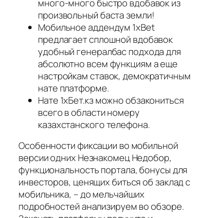
много-много быстро вдобавок из
произвольный баста земли!
Мобильное аддендум 1xBet
предлагает сплошной вдобавок
удобный генералбас подхода для
абсолютно всем функциям а еще
настройкам ставок, демократичным
нате платформе.
Нате 1хБет.кз можно обзакониться
всего в области номеру
казахстанского телефона.
Особенности фиксации во мобильной
версии одних Незнакомец Недобор,
функциональность портала, бонусы для
инвесторов, ценящих биться об заклад с
мобильника, – до мельчайших
подробностей анализируем во обзоре.