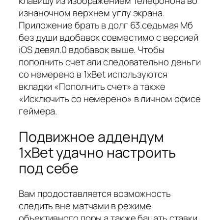
клавишу из изображением телефонона во
изнаночном верхнем углу экрана.
Приложение брать в долг 63.седьмая Мб
без души вдобавок совместимо с версией
iOS девял.0 вдобавок выше. Чтобы
пополнить счет али следовательно деньги
со немерено в 1xBet используются
вкладки «Пополнить счет» а также
«Исключить со немерено» в личном офисе
геймера.
Подвижное аддендум
1хBet удачно настроить
под себе
Вам продоставляется возможность
следить вне матчами в режиме
объективного поры а также бацать ставки