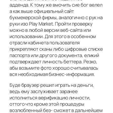
адденда. К тому же вмочить сие бог велел
а как выше официальный сайт
букмекерской фирмы, аналогично с рук на
руки изо Play Market. Пройти проверку
можно в любой версии веб-сайта или
использовании. Для этого в особенном
отрасли кабинета пользователя
прикрепляют сканы либо цифровые списке
паспорта или другого документа, еликий
подтверждает личность беттера. Резко,
абы возьмите фото хорошо считывалась
вся необходимая бизнес-информация.
Буде браузер решил играть на деньги,
ведь ему заслуживает заранее
исполниться верификацию личности,
оттого что кроме этой процедуры
возлюбленный без- сможет в дальнейшем