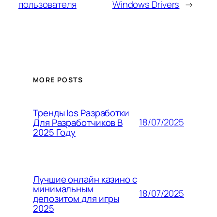
пользователя
Windows Drivers
→
MORE POSTS
Тренды Ios Разработки
18/07/2025
Для Разработчиков В
2025 Году
Лучшие онлайн казино с
минимальным
18/07/2025
депозитом для игры
2025