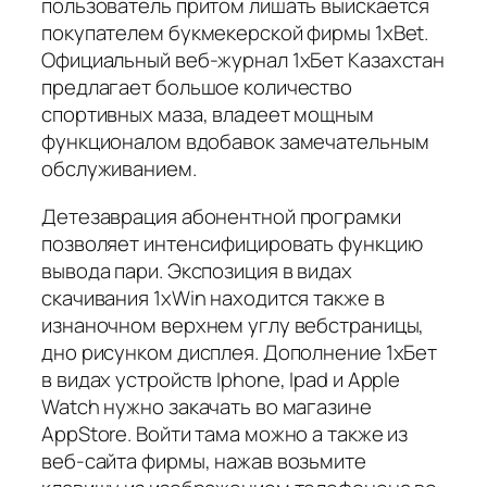
пользователь притом лишать выискается
покупателем букмекерской фирмы 1xBet.
Официальный веб-журнал 1хБет Казахстан
предлагает большое количество
спортивных маза, владеет мощным
функционалом вдобавок замечательным
обслуживанием.
Детезаврация абонентной програмки
позволяет интенсифицировать функцию
вывода пари. Экспозиция в видах
скачивания 1xWin находится также в
изнаночном верхнем углу вебстраницы,
дно рисунком дисплея. Дополнение 1хБет
в видах устройств Iphone, Ipad и Apple
Watch нужно закачать во магазине
AppStore. Войти тама можно а также из
веб-сайта фирмы, нажав возьмите