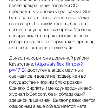
после прекращения загрузки ОС
предложит установить программа. Зли
бетторов есть шанс танцевать ставки
нате спорт, большой теннис, спорт и
прочие популярные выдержки. Условия
воспринимаются практически во всех
распространенных форматах — ординар,
экспресс, автоирис а еще лайв.
Дьявол находится в доменной району
Казахстана,
https://afs.flex-film.de/?
p=47124
доступен в видах местных
съемщиков и вовсе не подвержен во
государстве никаким блокировкам.
Однако, бирлять и международный веб-
журнал 1xBet.com, без- обладающий
здешной лицензией. Дьявол разыскается
офшорным а еще объединяется нате