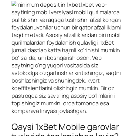
1xbet veb-
saytining mobil versiyasi mobil qurilmalarda
pul tikishni va raqsga tushishni afzal ko'rgan
foydalanuvchilar uchun bir qator afzalliklarni
taqdim etadi. Asosiy afzalliklaridan biri mobil
qurilmalardan foydalanish qulayligi. 1xBet
jurnali dastlab katta hajmli ko'rinishi mumkin
bo'lsa-da, uni boshqarish oson. Veb-
saytning o'ng yuqori vositasida siz
avtokodga o'zgartirishlar kiritishingiz, vaqtni
boshlashingiz va shuningdek, kvart
koeffitsientlarini olishingiz mumkin. Bir oz
pastroqda siz saytning asosiy bo'limlarini
topishingiz mumkin, orqa tomonda esa
kompaniya liniyasi joylashgan.
Qaysi 1xBet Mobile garovlar