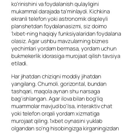
ko'rinishini va foydalanish qulayligini
mukammal darajada ta'minlaydi. Kichkina
ekranli telefon yoki astronomik displeyli
planshetdan foydalanasizmi, siz doimo
1xbet-ning haqiqiy funksiyalaridan foydalana
olasiz. Agar ushbu mavzularning biznes
yechimlari yordam bermasa, yordam uchun
bukmekerlik idorasiga murojaat qilish tavsiya
etiladi.
Har jihatdan chiziqni moddiy jihatdan
yangilang. Chumoli. gorizontal, bundan
tashqari, maqola aynan shu narsaga
bag'ishlangan. Agar ilova bilan bog'liq
muammolar mavjud bo'lsa, interaktiv chat
yoki telefon orqali yordam xizmatiga
murojaat qiling. 1xbet oynasini yuklab
olgandan so'ng hisobingizga kirganingizdan