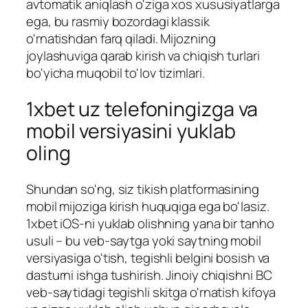
avtomatik aniqlash o'ziga xos xususiyatlarga
ega, bu rasmiy bozordagi klassik
o'rnatishdan farq qiladi. Mijozning
joylashuviga qarab kirish va chiqish turlari
bo'yicha muqobil to'lov tizimlari.
1xbet uz telefoningizga va
mobil versiyasini yuklab
oling
Shundan so'ng, siz tikish platformasining
mobil mijoziga kirish huquqiga ega bo'lasiz.
1xbet iOS-ni yuklab olishning yana bir tanho
usuli – bu veb-saytga yoki saytning mobil
versiyasiga o'tish, tegishli belgini bosish va
dasturni ishga tushirish. Jinoiy chiqishni BC
veb-saytidagi tegishli skitga o'rnatish kifoya