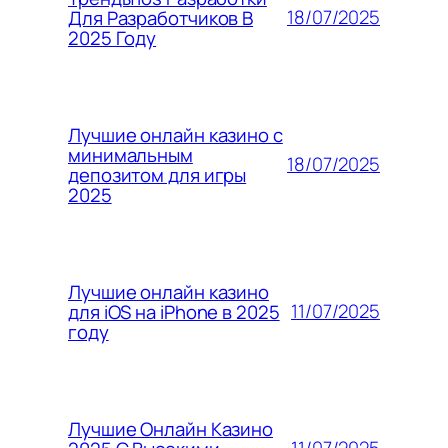
18/07/2025
Для Разработчиков В
2025 Году
Лучшие онлайн казино с
минимальным
18/07/2025
депозитом для игры
2025
Лучшие онлайн казино
11/07/2025
для iOS на iPhone в 2025
году
Лучшие Онлайн Казино