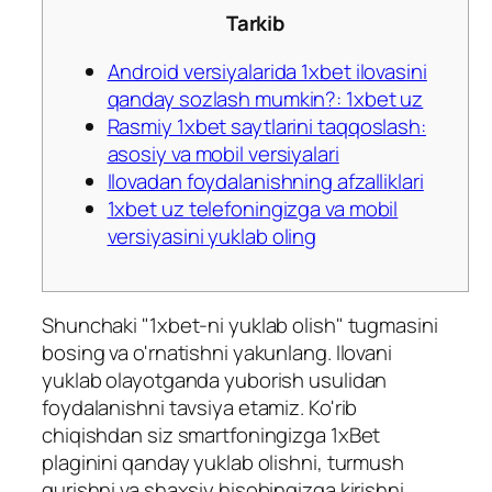
Tarkib
Android versiyalarida 1xbet ilovasini
qanday sozlash mumkin?: 1xbet uz
Rasmiy 1xbet saytlarini taqqoslash:
asosiy va mobil versiyalari
Ilovadan foydalanishning afzalliklari
1xbet uz telefoningizga va mobil
versiyasini yuklab oling
Shunchaki "1xbet-ni yuklab olish" tugmasini
bosing va o'rnatishni yakunlang. Ilovani
yuklab olayotganda yuborish usulidan
foydalanishni tavsiya etamiz. Ko'rib
chiqishdan siz smartfoningizga 1xBet
plaginini qanday yuklab olishni, turmush
qurishni va shaxsiy hisobingizga kirishni