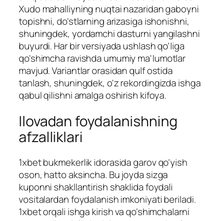
Xudo mahalliyning nuqtai nazaridan gaboyni
topishni, do'stlarning arizasiga ishonishni,
shuningdek, yordamchi dasturni yangilashni
buyurdi. Har bir versiyada ushlash qo'liga
qo'shimcha ravishda umumiy ma'lumotlar
mavjud. Variantlar orasidan qulf ostida
tanlash, shuningdek, o'z rekordingizda ishga
qabul qilishni amalga oshirish kifoya.
Ilovadan foydalanishning
afzalliklari
1xbet bukmekerlik idorasida garov qo'yish
oson, hatto aksincha. Bu joyda sizga
kuponni shakllantirish shaklida foydali
vositalardan foydalanish imkoniyati beriladi.
1xbet orqali ishga kirish va qo'shimchalarni