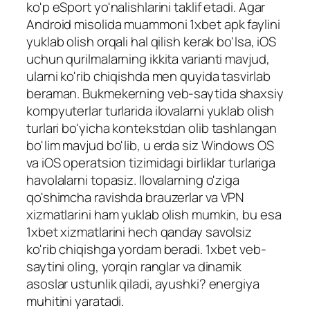
ko'p eSport yo'nalishlarini taklif etadi. Agar
Android misolida muammoni 1xbet apk faylini
yuklab olish orqali hal qilish kerak bo'lsa, iOS
uchun qurilmalarning ikkita varianti mavjud,
ularni ko'rib chiqishda men quyida tasvirlab
beraman. Bukmekerning veb-saytida shaxsiy
kompyuterlar turlarida ilovalarni yuklab olish
turlari bo'yicha kontekstdan olib tashlangan
bo'lim mavjud bo'lib, u erda siz Windows OS
va iOS operatsion tizimidagi birliklar turlariga
havolalarni topasiz. Ilovalarning o'ziga
qo'shimcha ravishda brauzerlar va VPN
xizmatlarini ham yuklab olish mumkin, bu esa
1xbet xizmatlarini hech qanday savolsiz
ko'rib chiqishga yordam beradi. 1xbet veb-
saytini oling, yorqin ranglar va dinamik
asoslar ustunlik qiladi, ayushki? energiya
muhitini yaratadi.