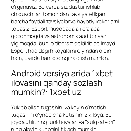
o'rganasiz. Bu yerda siz dastur ishlab
chiquvchilari tomonidan tavsiya etilgan
barcha foydali tavsiyalar va hayotiy xakerlarni
topasiz.
Esport musobaqalari g'alaba
qozonmoqda va astronomik auditoriyani
yig'moqda, buni e'tiborsiz qoldirib bo'lmaydi.
Esport haqidagi hikoyalarni oʻyindan oldin
ham, Liveda ham osongina olish mumkin.
Android versiyalarida 1xbet
ilovasini qanday sozlash
mumkin?: 1xbet uz
Yuklab olish tugashini va keyin o'rnatish
tugashini o'ynoqicha kutishimiz kifoya. Bu
joyda utilitning funktsiyalari va "xulq-atvori"
ning ajoyib kubogini tiklash mumkin.