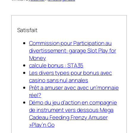
Satisfait
Commission pour Participation au
divertissement: garage Slot Play for
Money
calcule bonus : STA35
Les divers types pour bonus avec
casino sans nul annales
Prêt a amuser avec avec un’monnaie
réel?
Démo du jeu d’action en compagnie
de instrument vers dessous Mega
Cadeau Feeding Frenzy Amuser
»Play’n Go