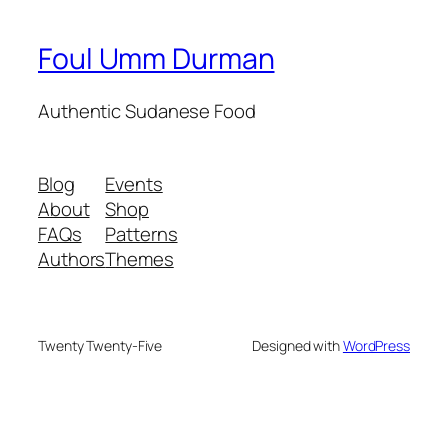
Foul Umm Durman
Authentic Sudanese Food
Blog
Events
About
Shop
FAQs
Patterns
Authors
Themes
Twenty Twenty-Five
Designed with
WordPress