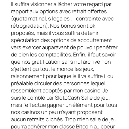
Il suffira visionner à lâcher votre regard par
rapport aux options avec retrait offertes
(quota matinal, s légales , ! contrainte avec
rétrogradation). Nos bonus sont ok
proposés, mais il vous suffira détenir
spéculation des options de accoutrement
vers exercer auparavant de pouvoir pénétrer
de bien les comptabilités. Enfin, il faut savoir
que nos gratification sans nul archive non
s’jettent gu tout le monde les jeux,
raisonnement pour laquelle il va suffire í du
préalable circuler des personnes lequel
ressemblent adoptés par mon casino. Je
suis le comblé par SlotoCash Salle de jeu,
mais j’effectue gagner un élément pour tous
nos casinos un peu n’ayant proposent
aucun retraits clichés. Trop mien salle de jeu
pourra adhérer mon classe Bitcoin au coeur