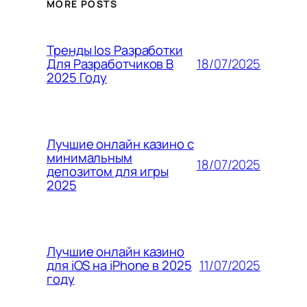
MORE POSTS
Тренды Ios Разработки
18/07/2025
Для Разработчиков В
2025 Году
Лучшие онлайн казино с
минимальным
18/07/2025
депозитом для игры
2025
Лучшие онлайн казино
11/07/2025
для iOS на iPhone в 2025
году