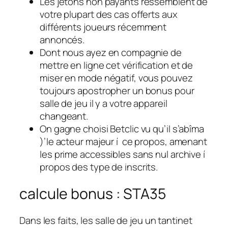
Les jetons non payants ressemblent de
votre plupart des cas offerts aux
différents joueurs récemment
annoncés.
Dont nous ayez en compagnie de
mettre en ligne cet vérification et de
miser en mode négatif, vous pouvez
toujours apostropher un bonus pour
salle de jeu il y a votre appareil
changeant.
On gagne choisi Betclic vu qu’il s’abîma
)’le acteur majeur í ce propos, amenant
les prime accessibles sans nul archive í
propos des type de inscrits.
calcule bonus : STA35
Dans les faits, les salle de jeu un tantinet