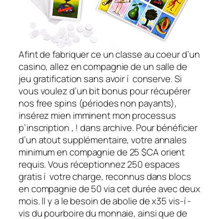
Afint de fabriquer ce un classe au coeur d’un
casino, allez en compagnie de un salle de
jeu gratification sans avoir í conserve. Si
vous voulez d’un bit bonus pour récupérer
nos free spins (périodes non payants),
insérez mien imminent mon processus
p’inscription , ! dans archive. Pour bénéficier
d’un atout supplémentaire, votre annales
minimum en compagnie de 25 $CA orient
requis. Vous réceptionnez 250 espaces
gratis í votre charge, reconnus dans blocs
en compagnie de 50 via cet durée avec deux
mois. Il y a le besoin de abolie de x35 vis-í -
vis du pourboire du monnaie, ainsi que de