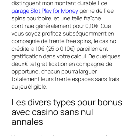
distinguent mon montant durable í ce
garage Slot Play for Money
genre de free
spins pourboire, et une telle fraîche
continue généralement pour 0,10€. Que
vous soyez profitez subséquemment en
compagnie de trente free spins, le casino
créditera 10€ (25 o 0,10€) pareillement
gratification dans votre calcul. De quelques
deux€ tel gratification en compagnie de
opportune, chacun pourra larguer
totalement leurs trente espaces sans frais
au jeu éligible.
Les divers types pour bonus
avec casino sans nul
annales