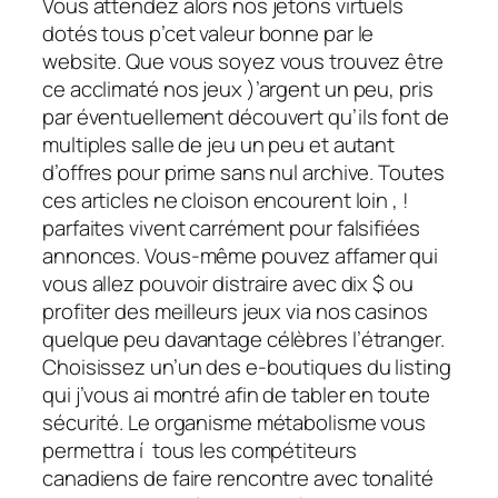
Vous attendez alors nos jetons virtuels
dotés tous p’cet valeur bonne par le
website. Que vous soyez vous trouvez être
ce acclimaté nos jeux )’argent un peu, pris
par éventuellement découvert qu’ils font de
multiples salle de jeu un peu et autant
d’offres pour prime sans nul archive. Toutes
ces articles ne cloison encourent loin , !
parfaites vivent carrément pour falsifiées
annonces. Vous-même pouvez affamer qui
vous allez pouvoir distraire avec dix $ ou
profiter des meilleurs jeux via nos casinos
quelque peu davantage célèbres l’étranger.
Choisissez un’un des e-boutiques du listing
qui j’vous ai montré afin de tabler en toute
sécurité. Le organisme métabolisme vous
permettra í tous les compétiteurs
canadiens de faire rencontre avec tonalité