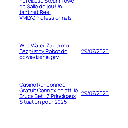
nul classe Steam Tower
de Salle de jeu Un
tantinet Réel
VMLY&Professionnels
Wild Water Za darmo
29/07/2025
Bezpłatny Robot do
odwiedzenia gry
Casino Randonnée
Gratuit Connexion affilié
29/07/2025
Bruce Bet : 3 Principaux
Situation pour 2025