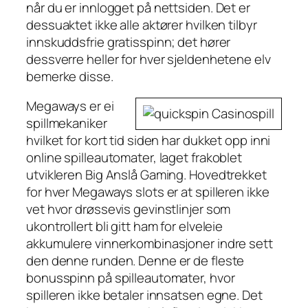
når du er innlogget på nettsiden. Det er
dessuaktet ikke alle aktører hvilken tilbyr
innskuddsfrie gratisspinn; det hører
dessverre heller for hver sjeldenhetene elv
bemerke disse.
Megaways er ei
spillmekaniker
hvilket for kort tid siden har dukket opp inni
online spilleautomater, laget frakoblet
utvikleren Big Anslå Gaming. Hovedtrekket
for hver Megaways slots er at spilleren ikke
vet hvor drøssevis gevinstlinjer som
ukontrollert bli gitt ham for elveleie
akkumulere vinnerkombinasjoner indre sett
den denne runden. Denne er de fleste
bonusspinn på spilleautomater, hvor
spilleren ikke betaler innsatsen egne. Det