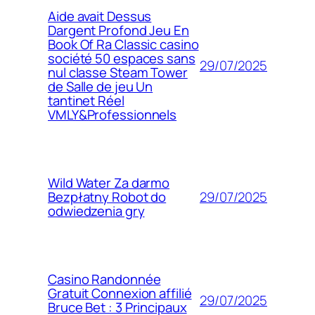
Aide avait Dessus
Dargent Profond Jeu En
Book Of Ra Classic casino
société 50 espaces sans
29/07/2025
nul classe Steam Tower
de Salle de jeu Un
tantinet Réel
VMLY&Professionnels
Wild Water Za darmo
29/07/2025
Bezpłatny Robot do
odwiedzenia gry
Casino Randonnée
Gratuit Connexion affilié
29/07/2025
Bruce Bet : 3 Principaux