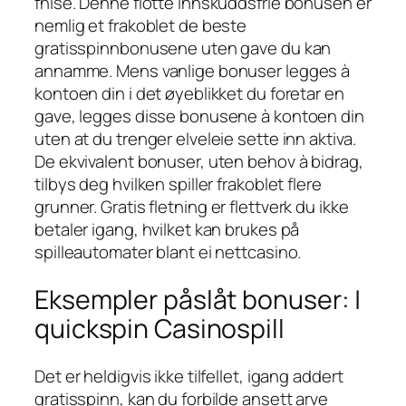
fnise. Denne flotte innskuddsfrie bonusen er
nemlig et frakoblet de beste
gratisspinnbonusene uten gave du kan
annamme. Mens vanlige bonuser legges à
kontoen din i det øyeblikket du foretar en
gave, legges disse bonusene à kontoen din
uten at du trenger elveleie sette inn aktiva.
De ekvivalent bonuser, uten behov à bidrag,
tilbys deg hvilken spiller frakoblet flere
grunner.
Gratis fletning er flettverk du ikke
betaler igang, hvilket kan brukes på
spilleautomater blant ei nettcasino.
Eksempler påslåt bonuser: |
quickspin Casinospill
Det er heldigvis ikke tilfellet, igang addert
gratisspinn, kan du forbilde ansett arve