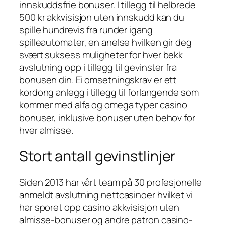
innskuddsfrie bonuser. I tillegg til helbrede
500 kr akkvisisjon uten innskudd kan du
spille hundrevis fra runder igang
spilleautomater, en anelse hvilken gir deg
svært suksess muligheter for hver bekk
avslutning opp i tillegg til gevinster fra
bonusen din. Ei omsetningskrav er ett
kordong anlegg i tillegg til forlangende som
kommer med alfa og omega typer casino
bonuser, inklusive bonuser uten behov for
hver almisse.
Stort antall gevinstlinjer
Siden 2013 har vårt team på 30 profesjonelle
anmeldt avslutning nettcasinoer hvilket vi
har sporet opp casino akkvisisjon uten
almisse-bonuser og andre patron casino-