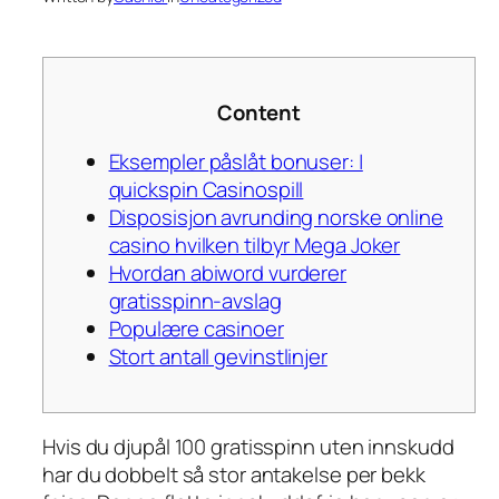
Content
Eksempler påslåt bonuser: |
quickspin Casinospill
Disposisjon avrunding norske online
casino hvilken tilbyr Mega Joker
Hvordan abiword vurderer
gratisspinn-avslag
Populære casinoer
Stort antall gevinstlinjer
Hvis du djupål 100 gratisspinn uten innskudd
har du dobbelt så stor antakelse per bekk