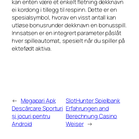
kan enten være et enkelt fletning dekknavn
ei kordong i tillegg til respinn. Dette er en
spesialsymbol, hvorav en visst antall kan
utløse bonusrunder dekknavn en bonusspill.
Innsatsen er en integrert parameter påslåt
hver spilleautomat, spesielt når du spiller på
ektefødt aktiva.
←
Megapari Apk
SlotHunter Spielbank
Descărcare Sporturi
Erfahrungen and
și jocuri pentru
Berechnung Casino
Android
Weiser
→