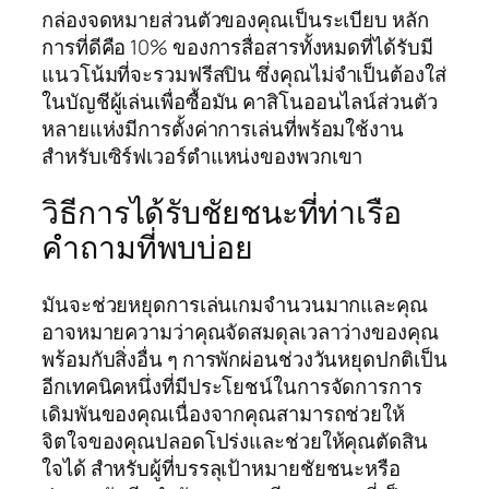
กล่องจดหมายส่วนตัวของคุณเป็นระเบียบ หลัก
การที่ดีคือ 10% ของการสื่อสารทั้งหมดที่ได้รับมี
แนวโน้มที่จะรวมฟรีสปิน ซึ่งคุณไม่จำเป็นต้องใส่
ในบัญชีผู้เล่นเพื่อซื้อมัน คาสิโนออนไลน์ส่วนตัว
หลายแห่งมีการตั้งค่าการเล่นที่พร้อมใช้งาน
สำหรับเซิร์ฟเวอร์ตำแหน่งของพวกเขา
วิธีการได้รับชัยชนะที่ท่าเรือ
คำถามที่พบบ่อย
มันจะช่วยหยุดการเล่นเกมจำนวนมากและคุณ
อาจหมายความว่าคุณจัดสมดุลเวลาว่างของคุณ
พร้อมกับสิ่งอื่น ๆ การพักผ่อนช่วงวันหยุดปกติเป็น
อีกเทคนิคหนึ่งที่มีประโยชน์ในการจัดการการ
เดิมพันของคุณเนื่องจากคุณสามารถช่วยให้
จิตใจของคุณปลอดโปร่งและช่วยให้คุณตัดสิน
ใจได้ สำหรับผู้ที่บรรลุเป้าหมายชัยชนะหรือ