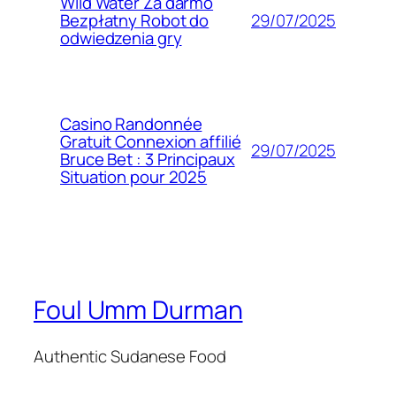
Wild Water Za darmo
29/07/2025
Bezpłatny Robot do
odwiedzenia gry
Casino Randonnée
Gratuit Connexion affilié
29/07/2025
Bruce Bet : 3 Principaux
Situation pour 2025
Foul Umm Durman
Authentic Sudanese Food