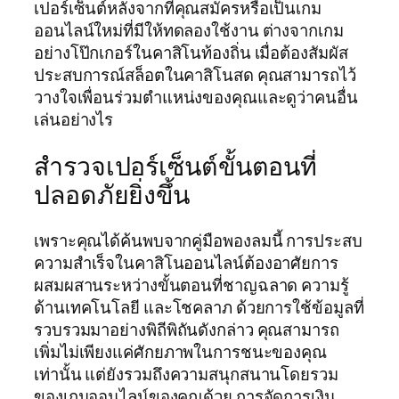
เปอร์เซ็นต์หลังจากที่คุณสมัครหรือเป็นเกม
ออนไลน์ใหม่ที่มีให้ทดลองใช้งาน ต่างจากเกม
อย่างโป๊กเกอร์ในคาสิโนท้องถิ่น เมื่อต้องสัมผัส
ประสบการณ์สล็อตในคาสิโนสด คุณสามารถไว้
วางใจเพื่อนร่วมตำแหน่งของคุณและดูว่าคนอื่น
เล่นอย่างไร
สำรวจเปอร์เซ็นต์ขั้นตอนที่
ปลอดภัยยิ่งขึ้น
เพราะคุณได้ค้นพบจากคู่มือพองลมนี้ การประสบ
ความสำเร็จในคาสิโนออนไลน์ต้องอาศัยการ
ผสมผสานระหว่างขั้นตอนที่ชาญฉลาด ความรู้
ด้านเทคโนโลยี และโชคลาภ ด้วยการใช้ข้อมูลที่
รวบรวมมาอย่างพิถีพิถันดังกล่าว คุณสามารถ
เพิ่มไม่เพียงแค่ศักยภาพในการชนะของคุณ
เท่านั้น แต่ยังรวมถึงความสนุกสนานโดยรวม
ของเกมออนไลน์ของคุณด้วย การจัดการเงิน