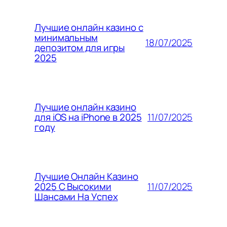
Лучшие онлайн казино с
минимальным
18/07/2025
депозитом для игры
2025
Лучшие онлайн казино
11/07/2025
для iOS на iPhone в 2025
году
Лучшие Онлайн Казино
11/07/2025
2025 С Высокими
Шансами На Успех