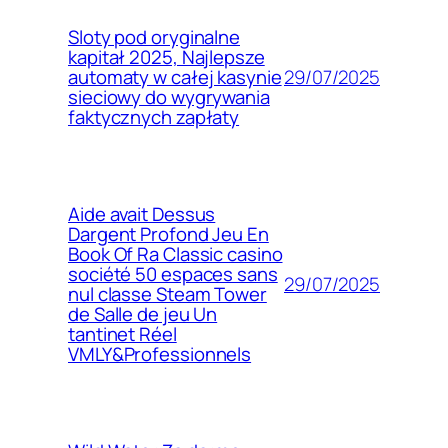
Sloty pod oryginalne
kapitał 2025, Najlepsze
29/07/2025
automaty w całej kasynie
sieciowy do wygrywania
faktycznych zapłaty
Aide avait Dessus
Dargent Profond Jeu En
Book Of Ra Classic casino
société 50 espaces sans
29/07/2025
nul classe Steam Tower
de Salle de jeu Un
tantinet Réel
VMLY&Professionnels