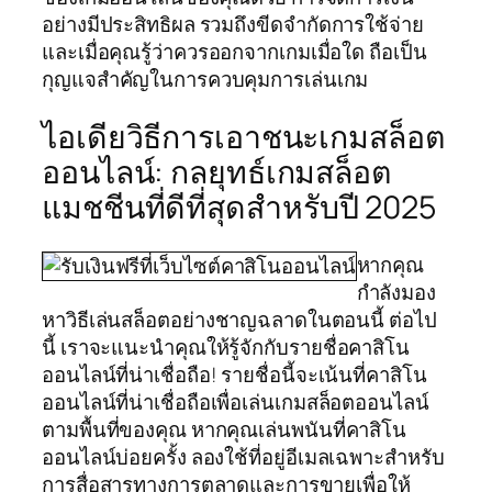
อย่างมีประสิทธิผล รวมถึงขีดจำกัดการใช้จ่าย
และเมื่อคุณรู้ว่าควรออกจากเกมเมื่อใด ถือเป็น
กุญแจสำคัญในการควบคุมการเล่นเกม
ไอเดียวิธีการเอาชนะเกมสล็อต
ออนไลน์: กลยุทธ์เกมสล็อต
แมชชีนที่ดีที่สุดสำหรับปี 2025
หากคุณ
กำลังมอง
หาวิธีเล่นสล็อตอย่างชาญฉลาดในตอนนี้ ต่อไป
นี้ เราจะแนะนำคุณให้รู้จักกับรายชื่อคาสิโน
ออนไลน์ที่น่าเชื่อถือ! รายชื่อนี้จะเน้นที่คาสิโน
ออนไลน์ที่น่าเชื่อถือเพื่อเล่นเกมสล็อตออนไลน์
ตามพื้นที่ของคุณ หากคุณเล่นพนันที่คาสิโน
ออนไลน์บ่อยครั้ง ลองใช้ที่อยู่อีเมลเฉพาะสำหรับ
การสื่อสารทางการตลาดและการขายเพื่อให้