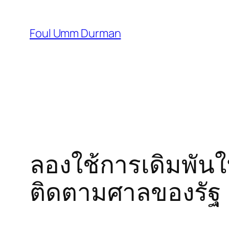
Skip
to
Foul Umm Durman
content
ลองใช้การเดิมพันใน
ติดตามศาลของรัฐ