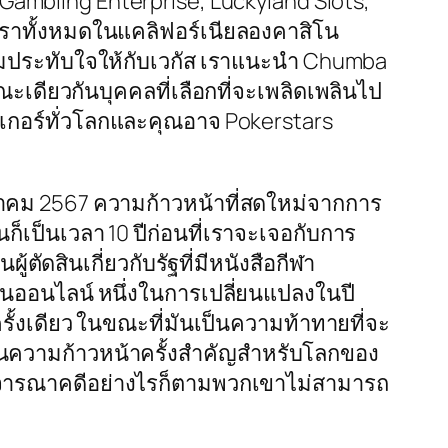
Gambling Enterprise, Luckyland Slots,
เราทั้งหมดในแคลิฟอร์เนียลองคาสิโน
ามประทับใจให้กับเวกัส เราแนะนำ Chumba
เดียวกันบุคคลที่เลือกที่จะเพลิดเพลินไป
กเกอร์ทั่วโลกและคุณอาจ Pokerstars
กฎาคม 2567 ความก้าวหน้าที่สดใหม่จากการ
เป็นเวลา 10 ปีก่อนที่เราจะเจอกับการ
้ตัดสินเกี่ยวกับรัฐที่มีหนังสือกีฬา
พนันออนไลน์ หนึ่งในการเปลี่ยนแปลงในปี
รั้งเดียว ในขณะที่มันเป็นความท้าทายที่จะ
็นความก้าวหน้าครั้งสำคัญสำหรับโลกของ
ห้องพิจารณาคดีอย่างไรก็ตามพวกเขาไม่สามารถ