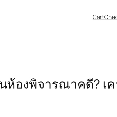
Cart
Che
ห้องพิจารณาคดี? เคาน์