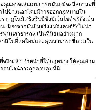
และคุณอาจเล่นเกมการพนันแม้จะมีสถานะที่
ันออกไปข้างนอกโดยมีการออกกฎหมายใน
กฏในมิสซิสซิปปีซึ่งมีเว็บไซต์ฟรีถึงเอ็น
น เนื่องจากมันยืนจริงแมริแลนด์จึงไม่น่า
รพนันสาธารณะเป็นที่นิยมอย่างมาก
กมคาสิโนที่สดใหม่และคุณสามารถชื่นชมใน
ี่จริงแล้วเจ้าหน้าที่ให้กฎหมายให้คุณห้าม
นออนไลน์อาจถูกควบคุมที่นี่