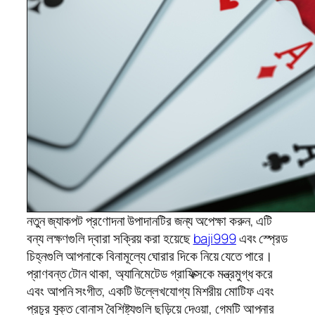
নতুন জ্যাকপট প্রণোদনা উপাদানটির জন্য অপেক্ষা করুন, এটি
বন্য লক্ষণগুলি দ্বারা সক্রিয় করা হয়েছে
baji999
এবং স্প্রেড
চিহ্নগুলি আপনাকে বিনামূল্যে ঘোরার দিকে নিয়ে যেতে পারে।
প্রাণবন্ত টোন থাকা, অ্যানিমেটেড গ্রাফিক্সকে মন্ত্রমুগ্ধ করে
এবং আপনি সংগীত, একটি উল্লেখযোগ্য মিশরীয় মোটিফ এবং
প্রচুর যুক্ত বোনাস বৈশিষ্ট্যগুলি ছড়িয়ে দেওয়া, গেমটি আপনার