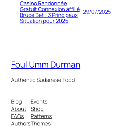
Casino Randonnée
Gratuit Connexion affilié
29/07/2025
Bruce Bet : 3 Principaux
Situation pour 2025
Foul Umm Durman
Authentic Sudanese Food
Blog
Events
About
Shop
FAQs
Patterns
Authors
Themes