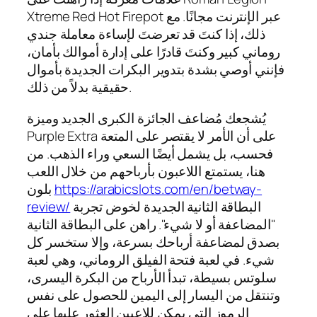
Xtreme Red Hot Firepot عبر الإنترنت مجانًا.
مع
ذلك، إذا كنتَ قد تعرضتَ لإساءة معاملة جندي
روماني كبير وكنتَ قادرًا على إدارة أموالك بأمان،
فإنني أوصي بشدة بتدوير البكرات الجديدة بأموال
حقيقية بدلاً من ذلك.
يُشجعك مُضاعف الجائزة الكبرى الجديد وميزة
Purple Extra على أن الأمر لا يقتصر على المتعة
فحسب، بل يشمل أيضًا السعي وراء الذهب. من
هنا، يستمتع اللاعبون بأرباحهم من خلال اللعب
https://arabicslots.com/en/betway-
بلون
البطاقة الثانية الجديدة لخوض تجربة
review/
"المضاعفة أو لا شيء". راهن على البطاقة الثانية
بصدق لمضاعفة أرباحك بسرعة، وإلا ستخسر كل
شيء. في لعبة فتحة الفيلق الروماني، وهي لعبة
سلوتس بسيطة، تبدأ الأرباح من البكرة اليسرى،
وتنتقل من اليسار إلى اليمين للحصول على نفس
الرموز التي يمكن للاعبين العثور عليها على