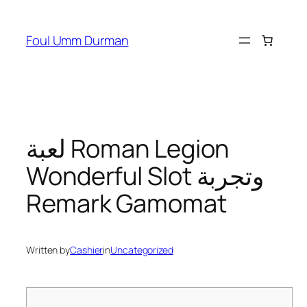
Skip
to
Foul Umm Durman
content
لعبة Roman Legion
Wonderful Slot وتجربة
Remark Gamomat
Written by
Cashier
in
Uncategorized