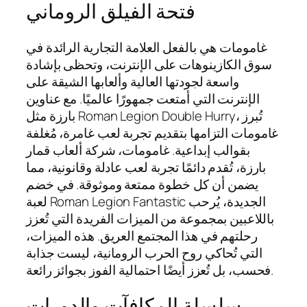
فتحة الفيلق الروماني
غامومات هي بالفعل العلامة التجارية الرائدة في
سوق الكازينوهات على الإنترنت، وتحظى بإشادة
واسعة لجودتها العالية وألعابها الشيقة على
الإنترنت التي أمتعت جمهورًا عالميًا. مع عناوين
بارزة مثل Roman Legion Double Hurry، تُبرز
غامومات التزامها بتقديم تجربة لعب غامرة، مُغلفة
بقوالب إبداعية. غامومات، شركة ألعاب قمار
بارزة، تُقدم دائمًا تجربة لعب عادلة وقانونية، مما
يضمن أن كل خطوة ممتعة وموثوقة. في خضم
لعبة Roman Legion Fantastic الجديدة، يُرحب
باللاعبين بمجموعة من الميزات الفريدة التي تُعزز
رحلتهم في هذا المجتمع العريق. هذه الميزات،
التي تُحاكي روح الحرب الرومانية، ليست جذابة
فحسب، بل تُعزز أيضًا احتمالية الفوز بجوائز رائعة.
سلسلة المكافآت والدورات