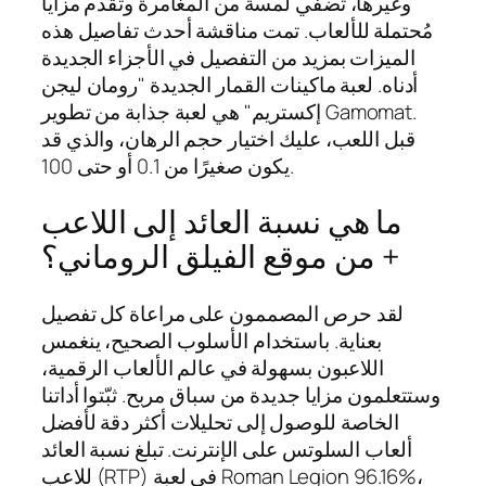
وغيرها، تُضفي لمسة من المغامرة وتُقدم مزايا
مُحتملة للألعاب. تمت مناقشة أحدث تفاصيل هذه
الميزات بمزيد من التفصيل في الأجزاء الجديدة
أدناه. لعبة ماكينات القمار الجديدة "رومان ليجن
إكستريم" هي لعبة جذابة من تطوير Gamomat.
قبل اللعب، عليك اختيار حجم الرهان، والذي قد
يكون صغيرًا من 0.1 أو حتى 100.
ما هي نسبة العائد إلى اللاعب
من موقع الفيلق الروماني؟ +
لقد حرص المصممون على مراعاة كل تفصيل
بعناية. باستخدام الأسلوب الصحيح، ينغمس
اللاعبون بسهولة في عالم الألعاب الرقمية،
وستتعلمون مزايا جديدة من سباق مربح. ثبّتوا أداتنا
الخاصة للوصول إلى تحليلات أكثر دقة لأفضل
ألعاب السلوتس على الإنترنت. تبلغ نسبة العائد
للاعب (RTP) في لعبة Roman Legion 96.16%،