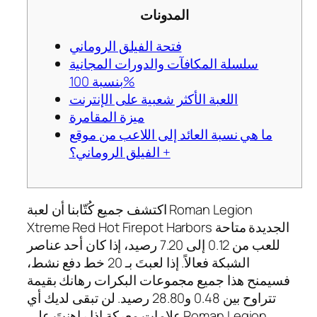
المدونات
فتحة الفيلق الروماني
سلسلة المكافآت والدورات المجانية
بنسبة 100%
اللعبة الأكثر شعبية على الإنترنت
ميزة المقامرة
ما هي نسبة العائد إلى اللاعب من موقع
الفيلق الروماني؟ +
اكتشف جميع كُتّابنا أن لعبة Roman Legion
Xtreme Red Hot Firepot Harbors الجديدة متاحة
للعب من 0.12 إلى 7.20 رصيد، إذا كان أحد عناصر
الشبكة فعالاً. إذا لعبتَ بـ 20 خط دفع نشط،
فسيمنح هذا جميع مجموعات البكرات رهانك بقيمة
تتراوح بين 0.48 و28.80 رصيد. لن تبقى لديك أي
علامات معركة إذا راهنتَ على Roman Legion